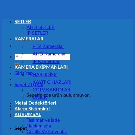
SETLER
AHD SETLER
IP SETLER
KAMERALAR
PTZ Kameralar
AHD Kameralar
Ara:
İP Kameralar
KAMERA EKİPMANLARI
Giriş Yap
HARDDİSK
KAYIT CİHAZLARI
Sepet /
0,00
₺
CCTV KABLOLAR
Sepetinizde ürün bulunmuyor.
DİĞER
Metal Dedektörleri
Alarm Sistemleri
KURUMSAL
Teslimat ve İade
Hakkımızda
Sepet
Gizlilik Ve Güvenlik