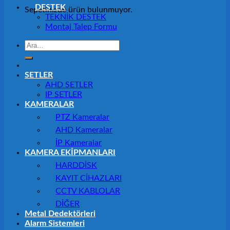
DESTEK
Sepetinizde ürün bulunmuyor.
TEKNİK DESTEK
Montaj Talep Formu
Ara:
SETLER
AHD SETLER
IP SETLER
KAMERALAR
PTZ Kameralar
AHD Kameralar
İP Kameralar
KAMERA EKİPMANLARI
HARDDİSK
KAYIT CİHAZLARI
CCTV KABLOLAR
DİĞER
Metal Dedektörleri
Alarm Sistemleri