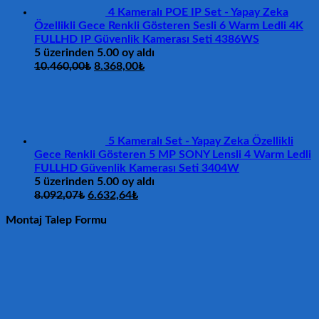
4 Kameralı POE IP Set - Yapay Zeka
Özellikli Gece Renkli Gösteren Sesli 6 Warm Ledli 4K
FULLHD IP Güvenlik Kamerası Seti 4386WS
5 üzerinden
5.00
oy aldı
Orijinal
Şu
10.460,00
₺
8.368,00
₺
fiyat:
andaki
10.460,00₺.
fiyat:
8.368,00₺.
5 Kameralı Set - Yapay Zeka Özellikli
Gece Renkli Gösteren 5 MP SONY Lensli 4 Warm Ledli
FULLHD Güvenlik Kamerası Seti 3404W
5 üzerinden
5.00
oy aldı
Orijinal
Şu
8.092,07
₺
6.632,64
₺
fiyat:
andaki
Montaj Talep Formu
8.092,07₺.
fiyat:
6.632,64₺.