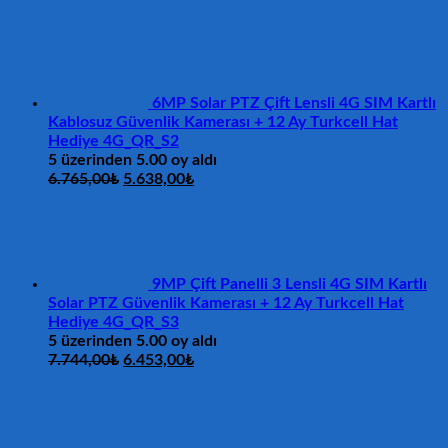
6MP Solar PTZ Çift Lensli 4G SIM Kartlı
Kablosuz Güvenlik Kamerası + 12 Ay Turkcell Hat
Hediye 4G_QR_S2
5 üzerinden
5.00
oy aldı
Orijinal
Şu
6.765,00
₺
5.638,00
₺
fiyat:
andaki
6.765,00₺.
fiyat:
5.638,00₺.
9MP Çift Panelli 3 Lensli 4G SIM Kartlı
Solar PTZ Güvenlik Kamerası + 12 Ay Turkcell Hat
Hediye 4G_QR_S3
5 üzerinden
5.00
oy aldı
Orijinal
Şu
7.744,00
₺
6.453,00
₺
fiyat:
andaki
7.744,00₺.
fiyat:
6.453,00₺.