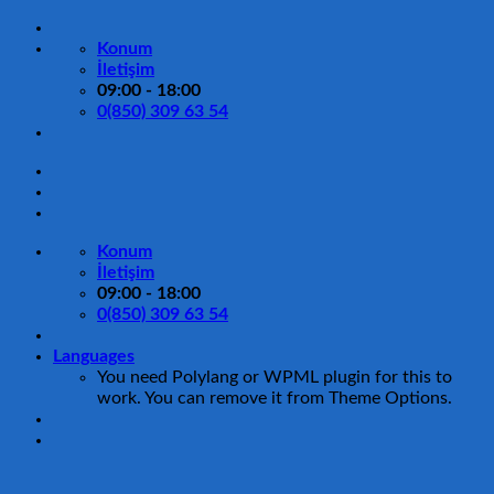
İçeriğe
atla
Konum
İletişim
09:00 - 18:00
0(850) 309 63 54
Konum
İletişim
09:00 - 18:00
0(850) 309 63 54
Languages
You need Polylang or WPML plugin for this to
work. You can remove it from Theme Options.