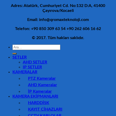
Adres: Atatürk, Cumhuriyet Cd. No:132 D:A, 41400
Çayırova/Kocaeli
Email: info@qromaxteknoloji.com
Telefon: +90 850 309 63 54 +90 262 606 16 62
© 2017. Tüm hakları saklıdır.
Ara:
SETLER
AHD SETLER
IP SETLER
KAMERALAR
PTZ Kameralar
AHD Kameralar
İP Kameralar
KAMERA EKİPMANLARI
HARDDİSK
KAYIT CİHAZLARI
CCTV KABLOLAR