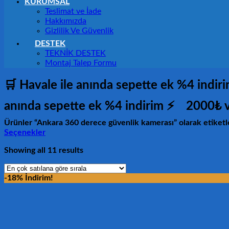
KURUMSAL
Teslimat ve İade
Hakkımızda
Gizlilik Ve Güvenlik
DESTEK
TEKNİK DESTEK
Montaj Talep Formu
🛒 Havale ile anında sepette ek %4 indir
anında sepette ek %4 indirim ⚡
2000₺ v
Ürünler “Ankara 360 derece güvenlik kamerası” olarak etiketl
Seçenekler
Showing all 11 results
-18% İndirim!