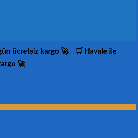
 gün ücretsiz kargo 🚀
🛒 Havale ile
kargo 🚀