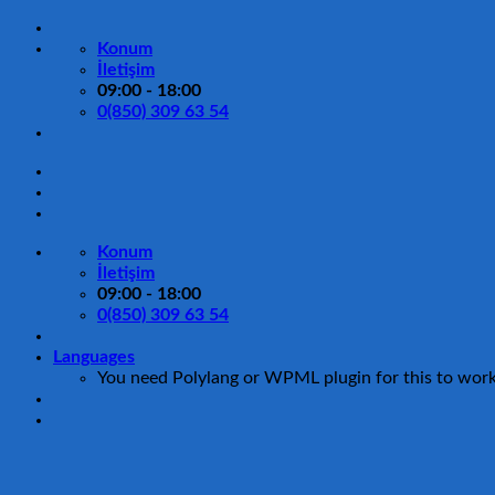
İçeriğe
atla
Konum
İletişim
09:00 - 18:00
0(850) 309 63 54
Konum
İletişim
09:00 - 18:00
0(850) 309 63 54
Languages
You need Polylang or WPML plugin for this to wor