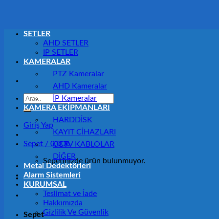
SETLER
AHD SETLER
IP SETLER
KAMERALAR
PTZ Kameralar
AHD Kameralar
Ara:
İP Kameralar
KAMERA EKİPMANLARI
HARDDİSK
Giriş Yap
KAYIT CİHAZLARI
Sepet /
0,00
₺
CCTV KABLOLAR
DİĞER
Sepetinizde ürün bulunmuyor.
Metal Dedektörleri
Alarm Sistemleri
KURUMSAL
Teslimat ve İade
Hakkımızda
Gizlilik Ve Güvenlik
Sepet