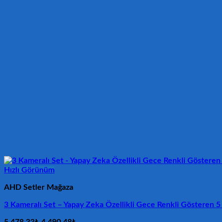
Hızlı Görünüm
AHD Setler Mağaza
3 Kameralı Set – Yapay Zeka Özellikli Gece Renkli Göstere
Orijinal
Şu