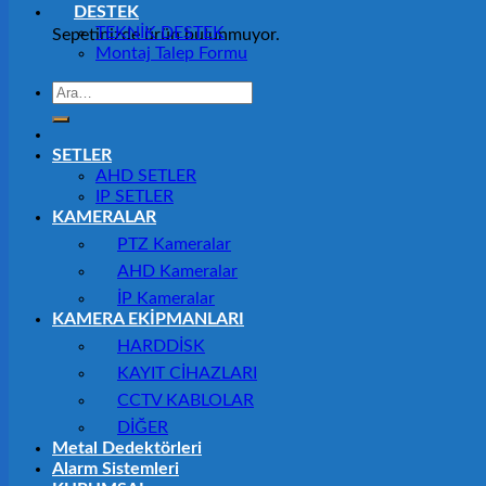
DESTEK
TEKNİK DESTEK
Sepetinizde ürün bulunmuyor.
Montaj Talep Formu
Ara:
SETLER
AHD SETLER
IP SETLER
KAMERALAR
PTZ Kameralar
AHD Kameralar
İP Kameralar
KAMERA EKİPMANLARI
HARDDİSK
KAYIT CİHAZLARI
CCTV KABLOLAR
DİĞER
Metal Dedektörleri
Alarm Sistemleri