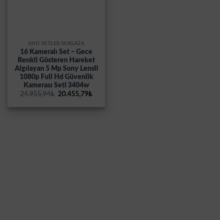
AHD SETLER MAĞAZA
16 Kameralı Set – Gece
Renkli Gösteren Hareket
Algılayan 5 Mp Sony Lensli
1080p Full Hd Güvenlik
Kamerası Seti 3404w
Orijinal
Şu
24.955,94
₺
20.455,79
₺
fiyat:
andaki
24.955,94₺.
fiyat:
20.455,79₺.