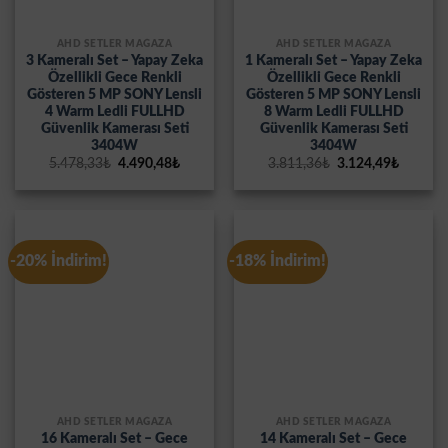
AHD SETLER MAĞAZA
AHD SETLER MAĞAZA
3 Kameralı Set – Yapay Zeka
1 Kameralı Set – Yapay Zeka
Özellikli Gece Renkli
Özellikli Gece Renkli
Gösteren 5 MP SONY Lensli
Gösteren 5 MP SONY Lensli
4 Warm Ledli FULLHD
8 Warm Ledli FULLHD
Güvenlik Kamerası Seti
Güvenlik Kamerası Seti
3404W
3404W
Orijinal
Şu
Orijinal
Şu
5.478,33
₺
4.490,48
₺
3.811,36
₺
3.124,49
₺
fiyat:
andaki
fiyat:
andaki
5.478,33₺.
fiyat:
3.811,36₺.
fiyat:
4.490,48₺.
3.124,4
-20% İndirim!
-18% İndirim!
AHD SETLER MAĞAZA
AHD SETLER MAĞAZA
16 Kameralı Set – Gece
14 Kameralı Set – Gece