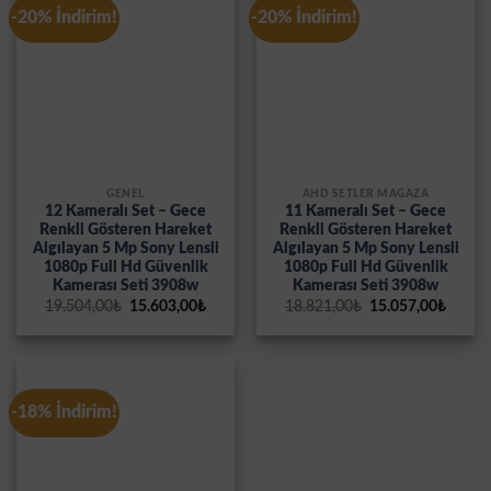
-20% İndirim!
-20% İndirim!
GENEL
AHD SETLER MAĞAZA
12 Kameralı Set – Gece
11 Kameralı Set – Gece
Renkli Gösteren Hareket
Renkli Gösteren Hareket
Algılayan 5 Mp Sony Lensli
Algılayan 5 Mp Sony Lensli
1080p Full Hd Güvenlik
1080p Full Hd Güvenlik
Kamerası Seti 3908w
Kamerası Seti 3908w
Orijinal
Şu
Orijinal
Şu
19.504,00
₺
15.603,00
₺
18.821,00
₺
15.057,00
₺
fiyat:
andaki
fiyat:
andak
19.504,00₺.
fiyat:
18.821,00₺.
fiyat:
15.603,00₺.
15.057
-18% İndirim!