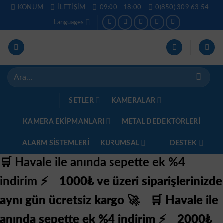
İçeriğe
KONUM
İLETIŞIM
09:00 - 18:00
0(850) 309 63 54
atla
Languages
Ara:
SETLER
KAMERALAR
KAMERA EKİPMANLARI
METAL DEDEKTÖRLERI
ALARM SISTEMLERI
KURUMSAL
DESTEK
🛒 Havale ile anında sepette ek %4
indirim ⚡
1000₺ ve üzeri siparişlerinizde
aynı gün ücretsiz kargo 🚀
🛒 Havale ile
anında sepette ek %4 indirim ⚡
2000₺