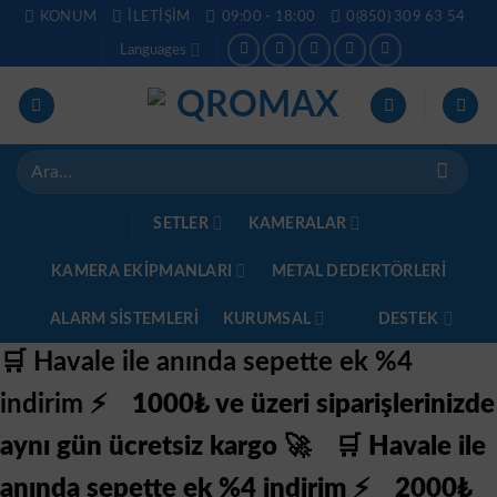
İçeriğe
KONUM
İLETIŞIM
09:00 - 18:00
0(850) 309 63 54
atla
Languages
Ara:
SETLER
KAMERALAR
KAMERA EKİPMANLARI
METAL DEDEKTÖRLERI
ALARM SISTEMLERI
KURUMSAL
DESTEK
🛒 Havale ile anında sepette ek %4
indirim ⚡
1000₺ ve üzeri siparişlerinizde
aynı gün ücretsiz kargo 🚀
🛒 Havale ile
anında sepette ek %4 indirim ⚡
2000₺