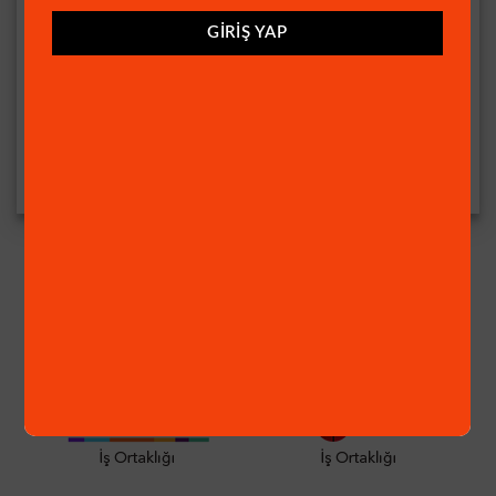
GIRIŞ YAP
AHD SETLER MAĞAZA
AHD SETLER MAĞAZA
11 Kameralı Set – Gece
11 Kameralı Set – Gece
Renkli Gösteren Hareket
Renkli Gösteren Hareket
Algılayan 5 Mp Sony Lensli
Algılayan 5 Mp Sony Lensli
1080p Full Hd Güvenlik
1080p Full Hd Güvenlik
Kamerası Seti 3404w
Kamerası Seti 3908w
Orijinal
Şu
Orijinal
Şu
18.158,61
₺
14.883,75
₺
18.821,00
₺
15.057,00
₺
fiyat:
andaki
fiyat:
andak
18.158,61₺.
fiyat:
18.821,00₺.
fiyat:
14.883,75₺.
15.057