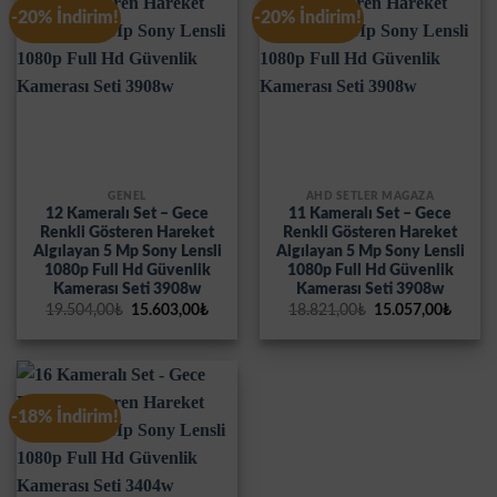
-20% İndirim!
-20% İndirim!
GENEL
AHD SETLER MAĞAZA
12 Kameralı Set – Gece
11 Kameralı Set – Gece
Renkli Gösteren Hareket
Renkli Gösteren Hareket
Algılayan 5 Mp Sony Lensli
Algılayan 5 Mp Sony Lensli
1080p Full Hd Güvenlik
1080p Full Hd Güvenlik
Kamerası Seti 3908w
Kamerası Seti 3908w
Orijinal
Şu
Orijinal
Şu
19.504,00
₺
15.603,00
₺
18.821,00
₺
15.057,00
₺
fiyat:
andaki
fiyat:
andak
19.504,00₺.
fiyat:
18.821,00₺.
fiyat:
15.603,00₺.
15.057
-18% İndirim!