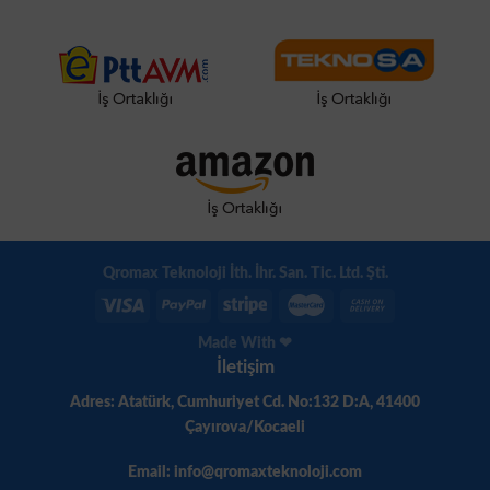
Qromax Teknoloji İth. İhr. San. Tic. Ltd. Şti.
Made With ❤
İletişim
Adres: Atatürk, Cumhuriyet Cd. No:132 D:A, 41400
Çayırova/Kocaeli
Email: info@qromaxteknoloji.com