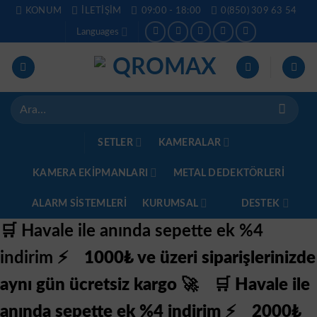
İçeriğe
KONUM
İLETIŞIM
09:00 - 18:00
0(850) 309 63 54
atla
Languages
Ara:
SETLER
KAMERALAR
KAMERA EKİPMANLARI
METAL DEDEKTÖRLERI
ALARM SISTEMLERI
KURUMSAL
DESTEK
🛒 Havale ile anında sepette ek %4
indirim ⚡
1000₺ ve üzeri siparişlerinizde
aynı gün ücretsiz kargo 🚀
🛒 Havale ile
anında sepette ek %4 indirim ⚡
2000₺