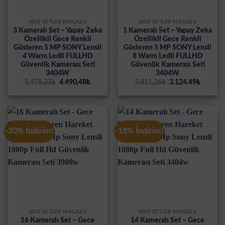
AHD SETLER MAĞAZA
AHD SETLER MAĞAZA
3 Kameralı Set – Yapay Zeka
1 Kameralı Set – Yapay Zeka
Özellikli Gece Renkli
Özellikli Gece Renkli
Gösteren 5 MP SONY Lensli
Gösteren 5 MP SONY Lensli
4 Warm Ledli FULLHD
8 Warm Ledli FULLHD
Güvenlik Kamerası Seti
Güvenlik Kamerası Seti
3404W
3404W
Orijinal
Şu
Orijinal
Şu
5.478,33
₺
4.490,48
₺
3.811,36
₺
3.124,49
₺
fiyat:
andaki
fiyat:
andaki
5.478,33₺.
fiyat:
3.811,36₺.
fiyat:
4.490,48₺.
3.124,4
-20% İndirim!
-18% İndirim!
AHD SETLER MAĞAZA
AHD SETLER MAĞAZA
16 Kameralı Set – Gece
14 Kameralı Set – Gece