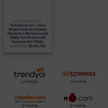
AHD SETLER MAĞAZA
16 Kameralı Set – Gece
Renkli Gösteren Hareket
Algılayan 5 Mp Sony Lensli
1080p Full Hd Güvenlik
Kamerası Seti 3404w
Orijinal
Şu
24.955,94
₺
20.455,79
₺
fiyat:
andaki
24.955,94₺.
fiyat:
20.455,79₺.