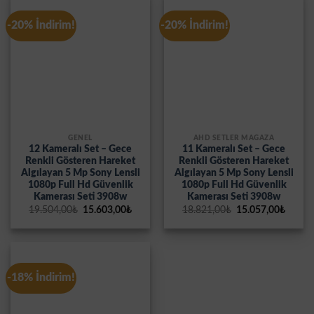
-20% İndirim!
-20% İndirim!
GENEL
AHD SETLER MAĞAZA
12 Kameralı Set – Gece
11 Kameralı Set – Gece
Renkli Gösteren Hareket
Renkli Gösteren Hareket
Algılayan 5 Mp Sony Lensli
Algılayan 5 Mp Sony Lensli
1080p Full Hd Güvenlik
1080p Full Hd Güvenlik
Kamerası Seti 3908w
Kamerası Seti 3908w
Orijinal
Şu
Orijinal
Şu
19.504,00
₺
15.603,00
₺
18.821,00
₺
15.057,00
₺
fiyat:
andaki
fiyat:
andak
19.504,00₺.
fiyat:
18.821,00₺.
fiyat:
15.603,00₺.
15.057
-18% İndirim!