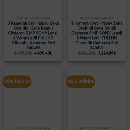
AHD SETLER MAĞAZA
AHD SETLER MAĞAZA
3 Kameralı Set – Yapay Zeka
1 Kameralı Set – Yapay Zeka
Özellikli Gece Renkli
Özellikli Gece Renkli
Gösteren 5 MP SONY Lensli
Gösteren 5 MP SONY Lensli
4 Warm Ledli FULLHD
8 Warm Ledli FULLHD
Güvenlik Kamerası Seti
Güvenlik Kamerası Seti
3404W
3404W
Orijinal
Şu
Orijinal
Şu
5.478,33
₺
4.490,48
₺
3.811,36
₺
3.124,49
₺
fiyat:
andaki
fiyat:
andaki
5.478,33₺.
fiyat:
3.811,36₺.
fiyat:
4.490,48₺.
3.124,4
-20% İndirim!
-18% İndirim!
AHD SETLER MAĞAZA
AHD SETLER MAĞAZA