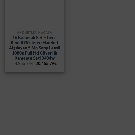
AHD SETLER MAĞAZA
16 Kameralı Set – Gece
Renkli Gösteren Hareket
Algılayan 5 Mp Sony Lensli
1080p Full Hd Güvenlik
Kamerası Seti 3404w
Orijinal
Şu
24.955,94
₺
20.455,79
₺
fiyat:
andaki
24.955,94₺.
fiyat:
20.455,79₺.