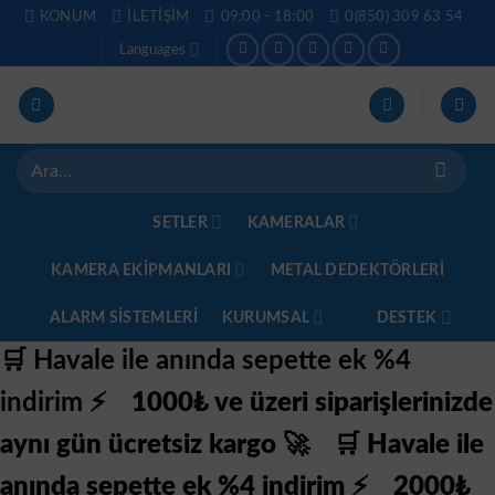
İçeriğe
KONUM
İLETIŞIM
09:00 - 18:00
0(850) 309 63 54
atla
Languages
Ara:
SETLER
KAMERALAR
KAMERA EKİPMANLARI
METAL DEDEKTÖRLERI
ALARM SISTEMLERI
KURUMSAL
DESTEK
🛒 Havale ile anında sepette ek %4
indirim ⚡
1000₺ ve üzeri siparişlerinizde
aynı gün ücretsiz kargo 🚀
🛒 Havale ile
anında sepette ek %4 indirim ⚡
2000₺