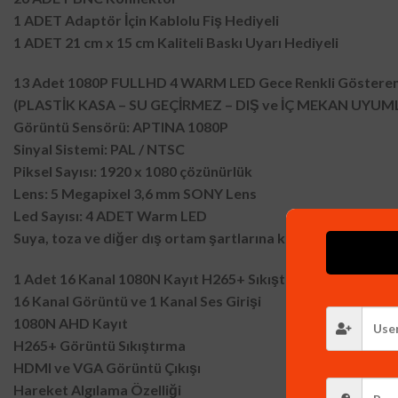
1 ADET Adaptör İçin Kablolu Fiş Hediyeli
1 ADET 21 cm x 15 cm Kaliteli Baskı Uyarı Hediyeli
13 Adet 1080P FULLHD 4 WARM LED Gece Renkli Gösteren 
(PLASTİK KASA – SU GEÇİRMEZ – DIŞ ve İÇ MEKAN UYUM
Görüntü Sensörü: APTINA 1080P
Sinyal Sistemi: PAL / NTSC
Piksel Sayısı: 1920 x 1080 çözünürlük
Lens: 5 Megapixel 3,6 mm SONY Lens
Led Sayısı: 4 ADET Warm LED
Suya, toza ve diğer dış ortam şartlarına karşı korumalıdır.
1 Adet 16 Kanal 1080N Kayıt H265+ Sıkıştırma Hibrit Kayıt
16 Kanal Görüntü ve 1 Kanal Ses Girişi
1080N AHD Kayıt
H265+ Görüntü Sıkıştırma
HDMI ve VGA Görüntü Çıkışı
Hareket Algılama Özelliği