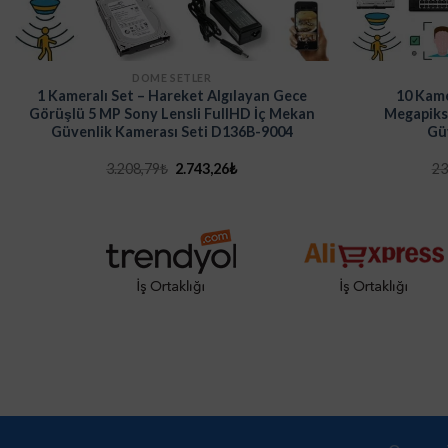
DOME SETLER
1 Kameralı Set – Hareket Algılayan Gece
10 Kame
Görüşlü 5 MP Sony Lensli FullHD İç Mekan
Megapiks
Güvenlik Kamerası Seti D136B-9004
Gü
Orijinal
Şu
3.208,79
₺
2.743,26
₺
23
fiyat:
andaki
3.208,79₺.
fiyat:
2.743,26₺.