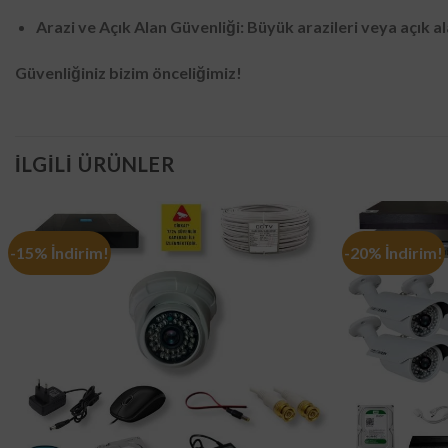
Arazi ve Açık Alan Güvenliği: Büyük arazileri veya açık a
Güvenliğiniz bizim önceliğimiz!
İLGILI ÜRÜNLER
-15% İndirim!
-20% İndirim!