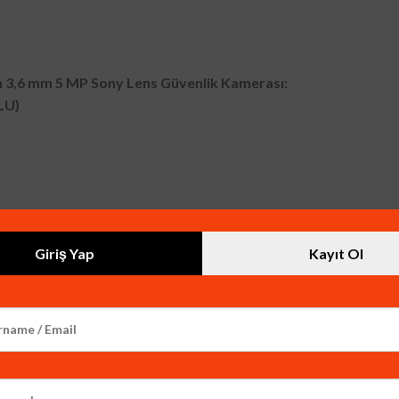
3,6 mm 5 MP Sony Lens Güvenlik Kamerası:
LU)
Giriş Yap
Kayıt Ol
 Cihazı (XVRVIEW Yazılım):