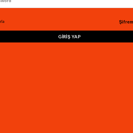
zelliği
Şifrem
rla
GIRIŞ YAP
ep telefonuna bildirim gönderme özelliğine sahiptir.
zelliğine sahiptir.
ptir.
elebilecek her türlü olayı net bir şekilde görüntüleyin.