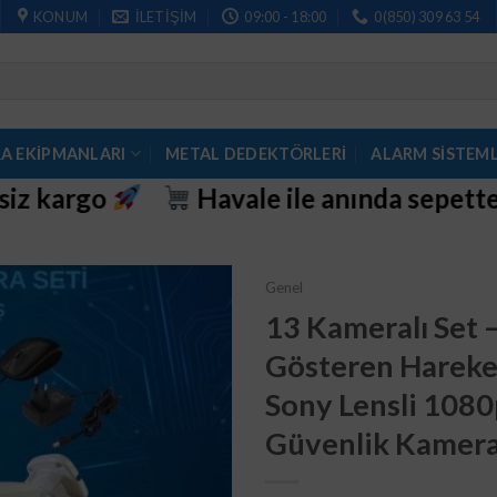
KONUM
İLETIŞIM
09:00 - 18:00
0(850) 309 63 54
A EKİPMANLARI
METAL DEDEKTÖRLERI
ALARM SISTEML
Havale ile anında sepette ek %4 indirim
Genel
13 Kameralı Set 
Gösteren Hareke
Sony Lensli 1080
Güvenlik Kamera