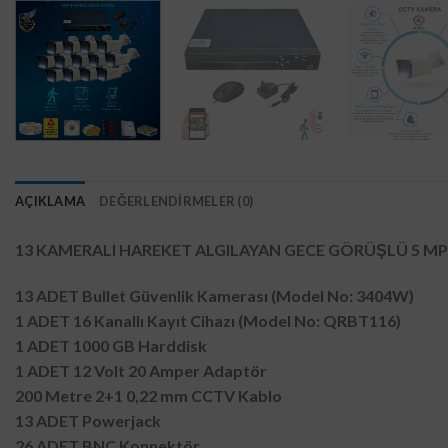
AÇIKLAMA
DEĞERLENDIRMELER (0)
13 KAMERALI HAREKET ALGILAYAN GECE GÖRÜŞLÜ 5 MP 
13 ADET Bullet Güvenlik Kamerası (Model No: 3404W)
1 ADET 16 Kanallı Kayıt Cihazı (Model No: QRBT116)
1 ADET 1000 GB Harddisk
1 ADET 12 Volt 20 Amper Adaptör
200 Metre 2+1 0,22 mm CCTV Kablo
13 ADET Powerjack
26 ADET BNC Konnektör