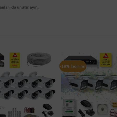
lanları da unutmayın.
-18% İndirim!