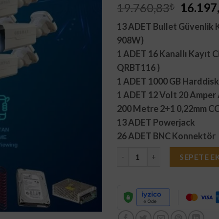
Orijina
19.760,83
16.197
₺
fiyat:
13 ADET Bullet Güvenlik 
19.760
908W)
1 ADET 16 Kanallı Kayıt C
QRBT116 )
1 ADET 1000 GB Harddisk
1 ADET 12 Volt 20 Amper
200 Metre 2+1 0,22mm C
13 ADET Powerjack
26 ADET BNC Konnektör
13 Kameralı Set - Gece Renkli 
SEPETE E