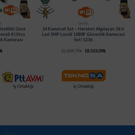
A
GENEL
zellikli Gece
14 Kamerali Set – Hareket Algılayan 36 Ir
nsli 4 Ultra
Led 5MP Lensli 1080P Güvenlik Kamerasi
k Kamerası
Seti 5236
Şu
Orijinal
Şu
2
₺
22.609,79
₺
18.533,09
₺
andaki
fiyat:
andaki
₺.
fiyat:
22.609,79₺.
fiyat:
5.346,02₺.
18.533,09₺.