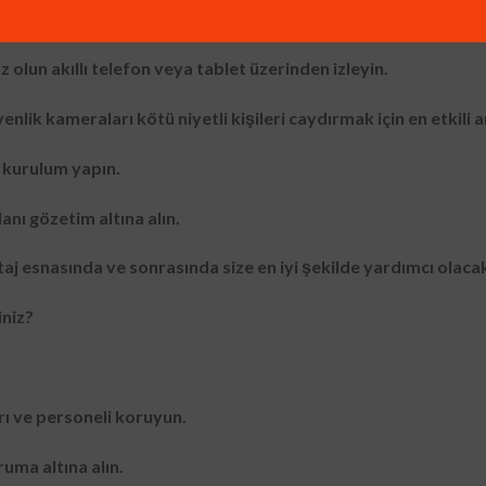
de dahi etkisiz kalmasını sağlayın.
olun akıllı telefon veya tablet üzerinden izleyin.
nlik kameraları kötü niyetli kişileri caydırmak için en etkili a
 kurulum yapın.
anı gözetim altına alın.
j esnasında ve sonrasında size en iyi şekilde yardımcı olacak
iniz?
arı ve personeli koruyun.
uma altına alın.