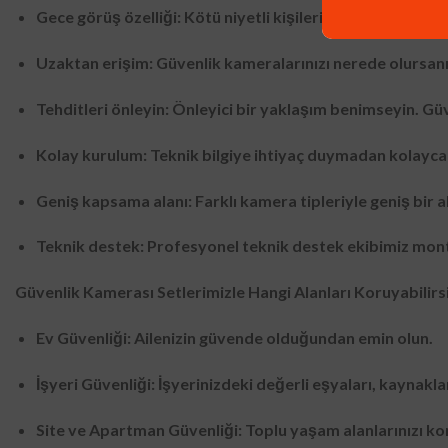
Gece görüş özelliği: Kötü niyetli kişilerin gece saatlerin
Uzaktan erişim: Güvenlik kameralarınızı nerede olursanız 
Tehditleri önleyin: Önleyici bir yaklaşım benimseyin. Güve
Kolay kurulum: Teknik bilgiye ihtiyaç duymadan kolayca
Geniş kapsama alanı: Farklı kamera tipleriyle geniş bir al
Teknik destek: Profesyonel teknik destek ekibimiz monta
Güvenlik Kamerası Setlerimizle Hangi Alanları Koruyabilirs
Ev Güvenliği: Ailenizin güvende olduğundan emin olun.
İşyeri Güvenliği: İşyerinizdeki değerli eşyaları, kaynakl
Site ve Apartman Güvenliği: Toplu yaşam alanlarınızı kor