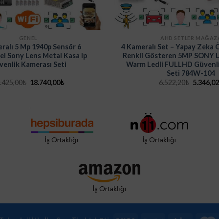
GENEL
AHD SETLER MAĞAZ
ralı 5 Mp 1940p Sensör 6
4 Kameralı Set – Yapay Zeka Ö
el Sony Lens Metal Kasa Ip
Renkli Gösteren 5MP SONY Le
venlik Kamerası Seti
Warm Ledli FULLHD Güvenli
Seti 784W-104
Orijinal
Şu
Orijinal
.425,00
₺
18.740,00
₺
6.522,20
₺
5.346,0
fiyat:
andaki
fiyat:
23.425,00₺.
fiyat:
6.522,20
18.740,00₺.