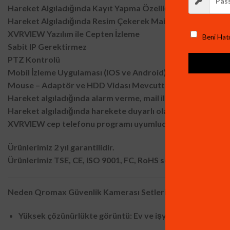
Hareket Algıladığında Kayıt Yapma Özelliği
Hareket Algıladığında Resim Çekerek Mail’den Gönderme Ö
XVRVIEW Yazılım ile Cepten İzleme
Beni Hatı
Sabit IP Gerektirmez
PTZ Kontrolü
Mobil İzleme Uygulaması (IOS ve Android)
Mouse – Adaptör ve HDD Vidası Mevcuttur.
Hareket algıladığında alarm verme, mail ile haber verme, c
Hareket algıladığında harekete duyarlı olarak kayıt yapma ö
XVRVIEW cep telefonu programı uyumludur.
Ürünlerimiz 2 yıl garantilidir.
Ürünlerimiz TSE, CE, ISO 9001, FC, RoHS sertifikalarına sahi
Neden Qromax Güvenlik Kamerası Setleri?
Yüksek çözünürlükte görüntü: Ev ve işyerinizde meydana g