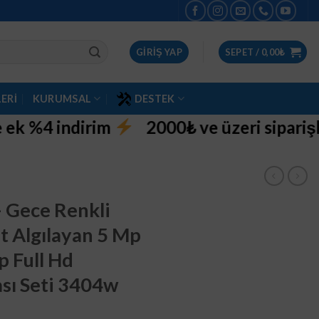
GIRIŞ YAP
SEPET /
0,00
₺
ERI
KURUMSAL
DESTEK
2000₺ ve üzeri siparişlerinizde aynı g
– Gece Renkli
t Algılayan 5 Mp
p Full Hd
sı Seti 3404w