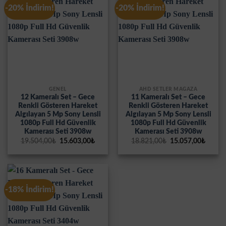
-20% İndirim!
-20% İndirim!
GENEL
AHD SETLER MAĞAZA
12 Kameralı Set – Gece
11 Kameralı Set – Gece
Renkli Gösteren Hareket
Renkli Gösteren Hareket
Algılayan 5 Mp Sony Lensli
Algılayan 5 Mp Sony Lensli
1080p Full Hd Güvenlik
1080p Full Hd Güvenlik
Kamerası Seti 3908w
Kamerası Seti 3908w
Orijinal
Şu
Orijinal
Şu
19.504,00
₺
15.603,00
₺
18.821,00
₺
15.057,00
₺
fiyat:
andaki
fiyat:
andak
19.504,00₺.
fiyat:
18.821,00₺.
fiyat:
15.603,00₺.
15.057
-18% İndirim!