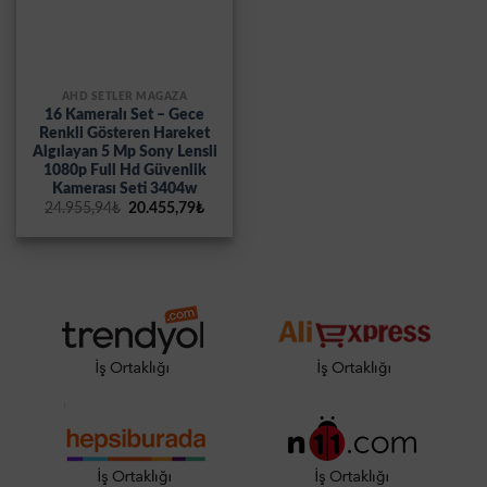
AHD SETLER MAĞAZA
16 Kameralı Set – Gece
Renkli Gösteren Hareket
Algılayan 5 Mp Sony Lensli
1080p Full Hd Güvenlik
Kamerası Seti 3404w
Orijinal
Şu
24.955,94
₺
20.455,79
₺
fiyat:
andaki
24.955,94₺.
fiyat:
20.455,79₺.