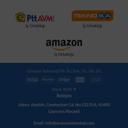
Qromax Teknoloji İth. İhr. San. Tic. Ltd. Şti.
Made With ❤
İletişim
Adres: Atatürk, Cumhuriyet Cd. No:132 D:A, 41400
Çayırova/Kocaeli
Email: info@qromaxteknoloji.com