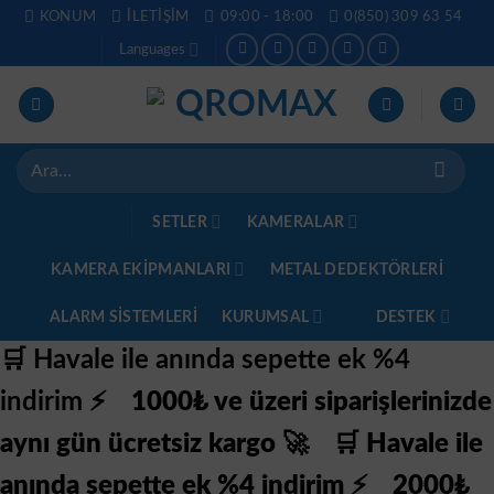
İçeriğe
KONUM
İLETIŞIM
09:00 - 18:00
0(850) 309 63 54
atla
Languages
Ara:
SETLER
KAMERALAR
KAMERA EKİPMANLARI
METAL DEDEKTÖRLERI
ALARM SISTEMLERI
KURUMSAL
DESTEK
🛒 Havale ile anında sepette ek %4
indirim ⚡
1000₺ ve üzeri siparişlerinizde
aynı gün ücretsiz kargo 🚀
🛒 Havale ile
anında sepette ek %4 indirim ⚡
2000₺