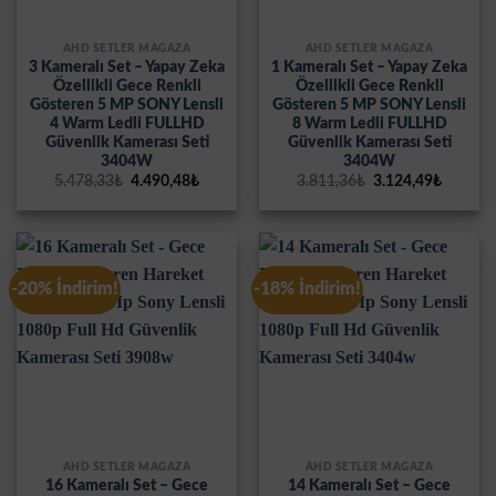
AHD SETLER MAĞAZA
AHD SETLER MAĞAZA
3 Kameralı Set – Yapay Zeka
1 Kameralı Set – Yapay Zeka
Özellikli Gece Renkli
Özellikli Gece Renkli
Gösteren 5 MP SONY Lensli
Gösteren 5 MP SONY Lensli
4 Warm Ledli FULLHD
8 Warm Ledli FULLHD
Güvenlik Kamerası Seti
Güvenlik Kamerası Seti
3404W
3404W
Orijinal
Şu
Orijinal
Şu
5.478,33
₺
4.490,48
₺
3.811,36
₺
3.124,49
₺
fiyat:
andaki
fiyat:
andaki
5.478,33₺.
fiyat:
3.811,36₺.
fiyat:
4.490,48₺.
3.124,4
-20% İndirim!
-18% İndirim!
AHD SETLER MAĞAZA
AHD SETLER MAĞAZA
16 Kameralı Set – Gece
14 Kameralı Set – Gece