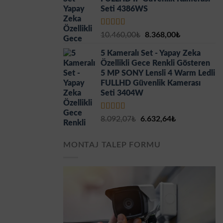
Seti 4386WS
5 üzerinden
Orijinal
Şu
10.460,00
₺
8.368,00
₺
5.00
oy aldı
fiyat:
andaki
5 Kameralı Set - Yapay Zeka
10.460,00₺.
fiyat:
Özellikli Gece Renkli Gösteren
8.368,00₺.
5 MP SONY Lensli 4 Warm Ledli
FULLHD Güvenlik Kamerası
Seti 3404W
5 üzerinden
Orijinal
Şu
8.092,07
₺
6.632,64
₺
5.00
oy aldı
fiyat:
andaki
8.092,07₺.
fiyat:
MONTAJ TALEP FORMU
6.632,64₺.