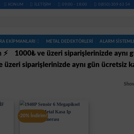
KONUM
İLETIŞIM
09:00 - 18:00
0(850) 309 63 54
RA EKİPMANLARI
METAL DEDEKTÖRLERI
ALARM SISTEML
im ⚡
1000₺ ve üzeri siparişlerinizde aynı 
 üzeri siparişlerinizde aynı gün ücretsiz k
Show
-20% İndirim!