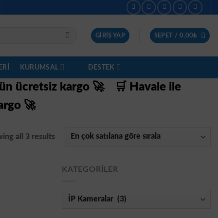
GIRIŞ YAP
SEPET /
0,00
₺
ERI
KURUMSAL
DESTEK
gün ücretsiz kargo 🚀
🛒 Havale ile
argo 🚀
ing all 3 results
KATEGORILER