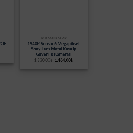
İP KAMERALAR
POE
1940P Sensör 6 Megapiksel
Sony Lens Metal Kasa Ip
Güvenlik Kamerası
u
daki
Orijinal
Şu
1.830,00
₺
1.464,00
₺
yat:
fiyat:
andaki
9,07₺.
1.830,00₺.
fiyat:
1.464,00₺.