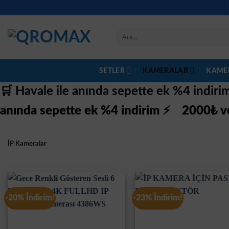
İçeriğe
atla
Ara:
SETLER
KAMERALAR
KAME
🛒 Havale ile anında sepette ek %4 indir
anında sepette ek %4 indirim ⚡
2000₺ ve
İP Kameralar
-20% İndirim!
-23% İndirim!