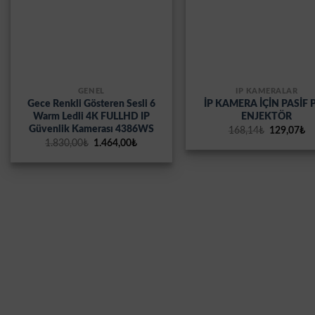
GENEL
İP KAMERALAR
Gece Renkli Gösteren Sesli 6
İP KAMERA İÇİN PASİF 
Warm Ledli 4K FULLHD IP
ENJEKTÖR
Güvenlik Kamerası 4386WS
Orijinal
Ş
168,14
₺
129,07
₺
fiyat:
an
Orijinal
Şu
1.830,00
₺
1.464,00
₺
168,14₺.
fi
fiyat:
andaki
12
1.830,00₺.
fiyat:
1.464,00₺.