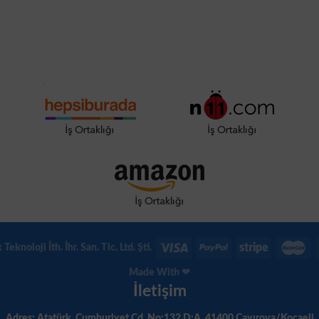
eknoloji İth. İhr. San. Tic. Ltd. Şti.
Made With ❤
İletişim
Adres: Atatürk, Cumhuriyet Cd. No:132 D:A, 41400 Çayırova/Kocaeli