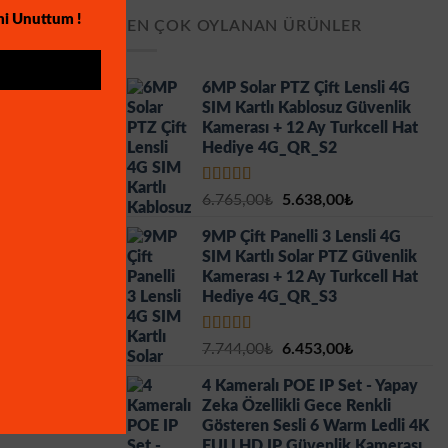
mi Unuttum !
EN ÇOK OYLANAN ÜRÜNLER
6MP Solar PTZ Çift Lensli 4G
SIM Kartlı Kablosuz Güvenlik
Kamerası + 12 Ay Turkcell Hat
Hediye 4G_QR_S2
5 üzerinden
Orijinal
Şu
6.765,00
₺
5.638,00
₺
5.00
oy aldı
fiyat:
andaki
9MP Çift Panelli 3 Lensli 4G
6.765,00₺.
fiyat:
SIM Kartlı Solar PTZ Güvenlik
5.638,00₺.
Kamerası + 12 Ay Turkcell Hat
Hediye 4G_QR_S3
5 üzerinden
Orijinal
Şu
7.744,00
₺
6.453,00
₺
5.00
oy aldı
fiyat:
andaki
4 Kameralı POE IP Set - Yapay
7.744,00₺.
fiyat:
Zeka Özellikli Gece Renkli
6.453,00₺.
Gösteren Sesli 6 Warm Ledli 4K
FULLHD IP Güvenlik Kamerası