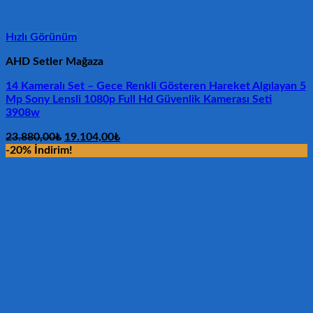
Hızlı Görünüm
AHD Setler Mağaza
14 Kameralı Set – Gece Renkli Gösteren Hareket Algılayan 5
Mp Sony Lensli 1080p Full Hd Güvenlik Kamerası Seti
3908w
Orijinal
Şu
23.880,00
₺
19.104,00
₺
fiyat:
andaki
-20% İndirim!
23.880,00₺.
fiyat:
19.104,00₺.