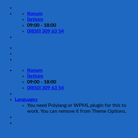
İçeriğe
atla
Konum
İletişim
09:00 - 18:00
0(850) 309 63 54
Konum
İletişim
09:00 - 18:00
0(850) 309 63 54
Languages
You need Polylang or WPML plugin for this to
work. You can remove it from Theme Options.