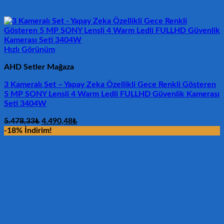
Hızlı Görünüm
AHD Setler Mağaza
3 Kameralı Set – Yapay Zeka Özellikli Gece Renkli Gösteren
5 MP SONY Lensli 4 Warm Ledli FULLHD Güvenlik Kamerası
Seti 3404W
Orijinal
Şu
5.478,33
₺
4.490,48
₺
fiyat:
andaki
-18% İndirim!
5.478,33₺.
fiyat:
4.490,48₺.