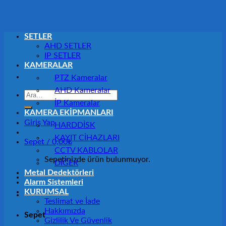
SETLER
AHD SETLER
IP SETLER
KAMERALAR
PTZ Kameralar
AHD Kameralar
Ara:
İP Kameralar
KAMERA EKİPMANLARI
Giriş Yap
HARDDİSK
KAYIT CİHAZLARI
Sepet /
0,00
₺
CCTV KABLOLAR
Sepetinizde ürün bulunmuyor.
DİĞER
Metal Dedektörleri
Alarm Sistemleri
KURUMSAL
Teslimat ve İade
Hakkımızda
Sepet
Gizlilik Ve Güvenlik