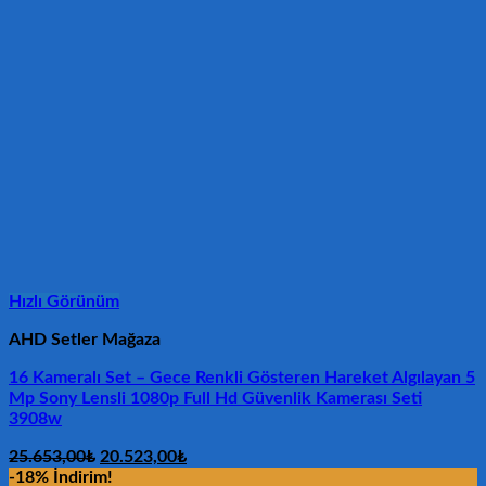
Hızlı Görünüm
AHD Setler Mağaza
16 Kameralı Set – Gece Renkli Gösteren Hareket Algılayan 5
Mp Sony Lensli 1080p Full Hd Güvenlik Kamerası Seti
3908w
Orijinal
Şu
25.653,00
₺
20.523,00
₺
fiyat:
andaki
-18% İndirim!