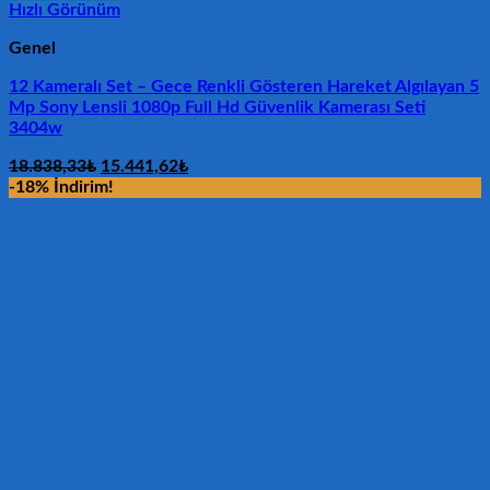
Hızlı Görünüm
Genel
12 Kameralı Set – Gece Renkli Gösteren Hareket Algılayan 5
Mp Sony Lensli 1080p Full Hd Güvenlik Kamerası Seti
3404w
Orijinal
Şu
18.838,33
₺
15.441,62
₺
fiyat:
andaki
-18% İndirim!
18.838,33₺.
fiyat:
15.441,62₺.