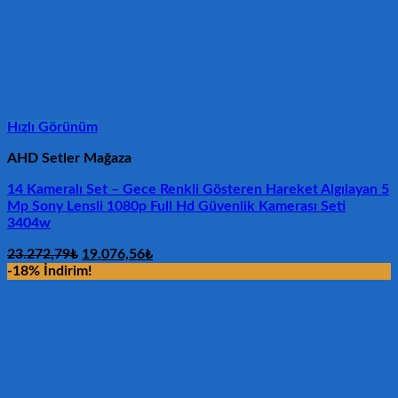
Hızlı Görünüm
AHD Setler Mağaza
14 Kameralı Set – Gece Renkli Gösteren Hareket Algılayan 5
Mp Sony Lensli 1080p Full Hd Güvenlik Kamerası Seti
3404w
Orijinal
Şu
23.272,79
₺
19.076,56
₺
fiyat:
andaki
-18% İndirim!
23.272,79₺.
fiyat:
19.076,56₺.