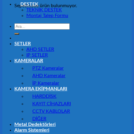
DESTEK
Sepetinizde ürün bulunmuyor.
TEKNİK DESTEK
Montaj Talep Formu
Ara:
SETLER
AHD SETLER
IP SETLER
KAMERALAR
PTZ Kameralar
AHD Kameralar
İP Kameralar
KAMERA EKİPMANLARI
HARDDİSK
KAYIT CİHAZLARI
CCTV KABLOLAR
DİĞER
Metal Dedektörleri
Alarm Sistemleri