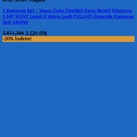
1 Kameralı Set – Yapay Zeka Özellikli Gece Renkli Gösteren
5 MP SONY Lensli 8 Warm Ledli FULLHD Güvenlik Kamerası
Seti 3404W
Orijinal
Şu
3.811,36
₺
3.124,49
₺
fiyat:
andaki
-20% İndirim!
3.811,36₺.
fiyat:
3.124,49₺.