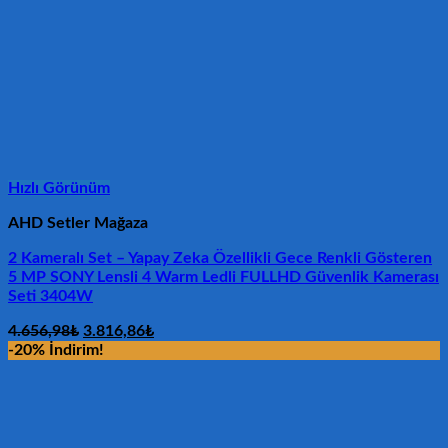
Hızlı Görünüm
AHD Setler Mağaza
2 Kameralı Set – Yapay Zeka Özellikli Gece Renkli Gösteren
5 MP SONY Lensli 4 Warm Ledli FULLHD Güvenlik Kamerası
Seti 3404W
Orijinal
Şu
4.656,98
₺
3.816,86
₺
fiyat:
andaki
-20% İndirim!
4.656,98₺.
fiyat:
3.816,86₺.