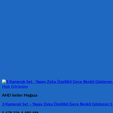
Hızlı Görünüm
AHD Setler Mağaza
3 Kameralı Set – Yapay Zeka Özellikli Gece Renkli Göstere
Orijinal
Şu