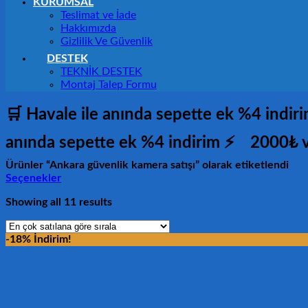
KURUMSAL
Teslimat ve İade
Hakkımızda
Gizlilik Ve Güvenlik
DESTEK
TEKNİK DESTEK
Montaj Talep Formu
🛒 Havale ile anında sepette ek %4 indir
anında sepette ek %4 indirim ⚡
2000₺ v
Ürünler “Ankara güvenlik kamera satışı” olarak etiketlendi
Seçenekler
Showing all 11 results
-18% İndirim!