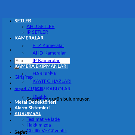
SETLER
AHD SETLER
IP SETLER
KAMERALAR
PTZ Kameralar
AHD Kameralar
Ara:
İP Kameralar
KAMERA EKİPMANLARI
HARDDİSK
Giriş Yap
KAYIT CİHAZLARI
Sepet /
0,00
₺
CCTV KABLOLAR
DİĞER
Sepetinizde ürün bulunmuyor.
Metal Dedektörleri
Alarm Sistemleri
KURUMSAL
Teslimat ve İade
Hakkımızda
Gizlilik Ve Güvenlik
Sepet