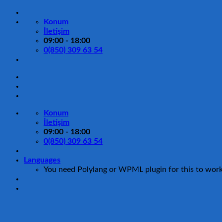
İçeriğe
atla
Konum
İletişim
09:00 - 18:00
0(850) 309 63 54
Konum
İletişim
09:00 - 18:00
0(850) 309 63 54
Languages
You need Polylang or WPML plugin for this to wor