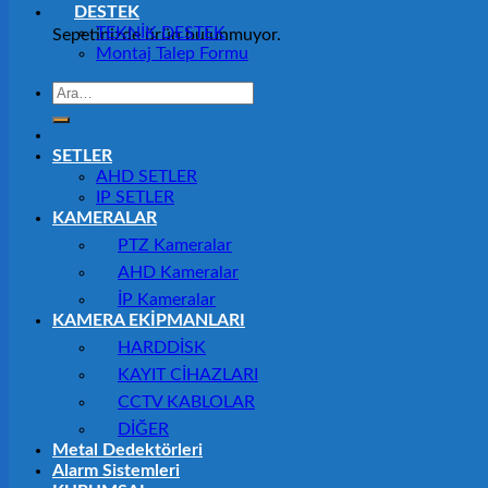
DESTEK
TEKNİK DESTEK
Sepetinizde ürün bulunmuyor.
Montaj Talep Formu
Ara:
SETLER
AHD SETLER
IP SETLER
KAMERALAR
PTZ Kameralar
AHD Kameralar
İP Kameralar
KAMERA EKİPMANLARI
HARDDİSK
KAYIT CİHAZLARI
CCTV KABLOLAR
DİĞER
Metal Dedektörleri
Alarm Sistemleri