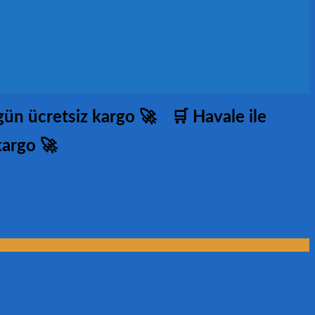
 gün ücretsiz kargo 🚀
🛒 Havale ile
kargo 🚀