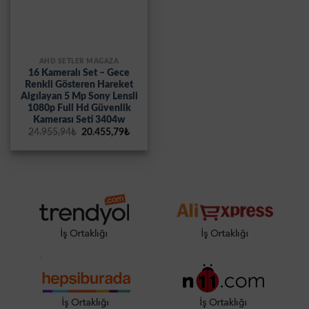
AHD SETLER MAĞAZA
16 Kameralı Set – Gece
Renkli Gösteren Hareket
Algılayan 5 Mp Sony Lensli
1080p Full Hd Güvenlik
Kamerası Seti 3404w
Orijinal
Şu
24.955,94
₺
20.455,79
₺
fiyat:
andaki
24.955,94₺.
fiyat:
20.455,79₺.