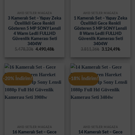
AHD SETLER MAĞAZA
AHD SETLER MAĞAZA
3 Kameralı Set – Yapay Zeka
1 Kameralı Set – Yapay Zeka
Özellikli Gece Renkli
Özellikli Gece Renkli
Gösteren 5 MP SONY Lensli
Gösteren 5 MP SONY Lensli
4 Warm Ledli FULLHD
8 Warm Ledli FULLHD
Güvenlik Kamerası Seti
Güvenlik Kamerası Seti
3404W
3404W
Orijinal
Şu
Orijinal
Şu
5.478,33
₺
4.490,48
₺
3.811,36
₺
3.124,49
₺
fiyat:
andaki
fiyat:
andaki
5.478,33₺.
fiyat:
3.811,36₺.
fiyat:
4.490,48₺.
3.124,4
-20% İndirim!
-18% İndirim!
AHD SETLER MAĞAZA
AHD SETLER MAĞAZA
16 Kameralı Set – Gece
14 Kameralı Set – Gece