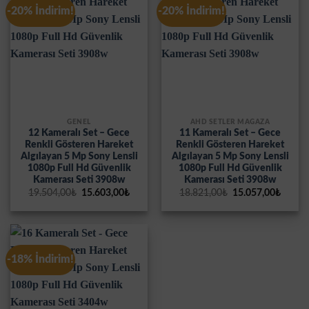
-20% İndirim!
-20% İndirim!
GENEL
AHD SETLER MAĞAZA
12 Kameralı Set – Gece
11 Kameralı Set – Gece
Renkli Gösteren Hareket
Renkli Gösteren Hareket
Algılayan 5 Mp Sony Lensli
Algılayan 5 Mp Sony Lensli
1080p Full Hd Güvenlik
1080p Full Hd Güvenlik
Kamerası Seti 3908w
Kamerası Seti 3908w
Orijinal
Şu
Orijinal
Şu
19.504,00
₺
15.603,00
₺
18.821,00
₺
15.057,00
₺
fiyat:
andaki
fiyat:
andak
19.504,00₺.
fiyat:
18.821,00₺.
fiyat:
15.603,00₺.
15.057
-18% İndirim!