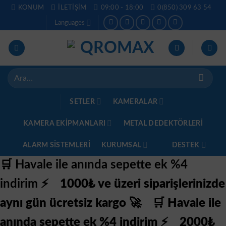
İçeriğe
KONUM
İLETIŞIM
09:00 - 18:00
0(850) 309 63 54
atla
Languages
Ara:
SETLER
KAMERALAR
KAMERA EKİPMANLARI
METAL DEDEKTÖRLERI
ALARM SISTEMLERI
KURUMSAL
DESTEK
🛒 Havale ile anında sepette ek %4
indirim ⚡
1000₺ ve üzeri siparişlerinizde
aynı gün ücretsiz kargo 🚀
🛒 Havale ile
anında sepette ek %4 indirim ⚡
2000₺