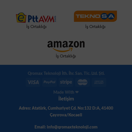
Qromax Teknoloji İth. İhr. San. Tic. Ltd. Şti.
Made With ❤
İletişim
Adres: Atatürk, Cumhuriyet Cd. No:132 D:A, 41400
Çayırova/Kocaeli
Email: info@qromaxteknoloji.com