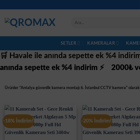
İçeriğe
atla
Ara:
SETLER
KAMERALAR
KAME
🛒 Havale ile anında sepette ek %4 indir
anında sepette ek %4 indirim ⚡
2000₺ ve
Ürünler “Antalya güvenlik kamera montajı 6. İstanbul CCTV kamera” olarak 
-18% İndirim!
-20% İndirim!