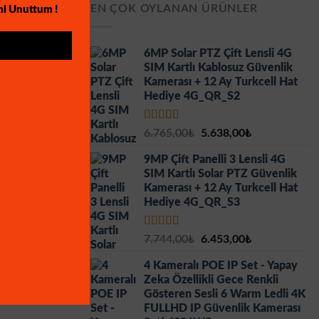
EN ÇOK OYLANAN ÜRÜNLER
mi Unuttum !
6MP Solar PTZ Çift Lensli 4G
SIM Kartlı Kablosuz Güvenlik
Kamerası + 12 Ay Turkcell Hat
Hediye 4G_QR_S2
5 üzerinden
Orijinal
Şu
6.765,00
₺
5.638,00
₺
5.00
oy aldı
fiyat:
andaki
9MP Çift Panelli 3 Lensli 4G
6.765,00₺.
fiyat:
SIM Kartlı Solar PTZ Güvenlik
5.638,00₺.
Kamerası + 12 Ay Turkcell Hat
Hediye 4G_QR_S3
5 üzerinden
Orijinal
Şu
7.744,00
₺
6.453,00
₺
5.00
oy aldı
fiyat:
andaki
4 Kameralı POE IP Set - Yapay
7.744,00₺.
fiyat:
Zeka Özellikli Gece Renkli
6.453,00₺.
Gösteren Sesli 6 Warm Ledli 4K
FULLHD IP Güvenlik Kamerası