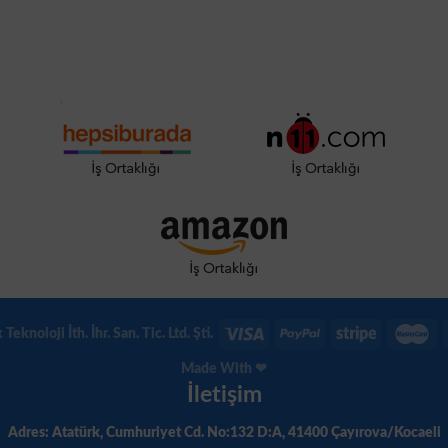
eknoloji İth. İhr. San. Tic. Ltd. Şti.
Made With ❤
İletişim
Adres: Atatürk, Cumhuriyet Cd. No:132 D:A, 41400 Çayırova/Kocaeli