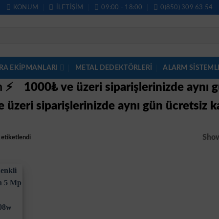
KONUM
İLETIŞIM
09:00 - 18:00
0(850) 309 63 54
RA EKİPMANLARI
METAL DEDEKTÖRLERI
ALARM SISTEML
im ⚡
1000₺ ve üzeri siparişlerinizde aynı 
 üzeri siparişlerinizde aynı gün ücretsiz k
Show
etiketlendi