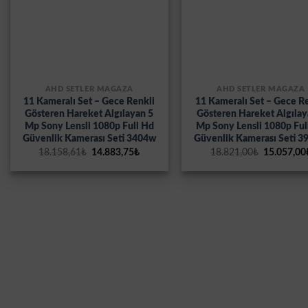
AHD SETLER MAĞAZA
AHD SETLER MAĞAZA
11 Kameralı Set – Gece Renkli
11 Kameralı Set – Gece R
Gösteren Hareket Algılayan 5
Gösteren Hareket Algılay
Mp Sony Lensli 1080p Full Hd
Mp Sony Lensli 1080p Ful
Güvenlik Kamerası Seti 3404w
Güvenlik Kamerası Seti 
Orijinal
Şu
Orijinal
18.158,61
₺
14.883,75
₺
18.821,00
₺
15.057,00
fiyat:
andaki
fiyat:
18.158,61₺.
fiyat:
18.821,00
14.883,75₺.