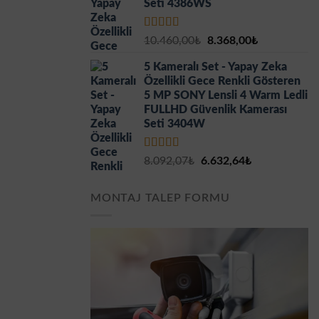
Seti 4386WS
5 üzerinden
Orijinal
Şu
10.460,00
₺
8.368,00
₺
5.00
oy aldı
fiyat:
andaki
5 Kameralı Set - Yapay Zeka
10.460,00₺.
fiyat:
Özellikli Gece Renkli Gösteren
8.368,00₺.
5 MP SONY Lensli 4 Warm Ledli
FULLHD Güvenlik Kamerası
Seti 3404W
5 üzerinden
Orijinal
Şu
8.092,07
₺
6.632,64
₺
5.00
oy aldı
fiyat:
andaki
8.092,07₺.
fiyat:
MONTAJ TALEP FORMU
6.632,64₺.