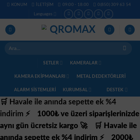
İçeriğe
KONUM
İLETIŞIM
09:00 - 18:00
0(850) 309 63 54
atla
Languages
Ara:
SETLER
KAMERALAR
KAMERA EKİPMANLARI
METAL DEDEKTÖRLERI
ALARM SISTEMLERI
KURUMSAL
DESTEK
🛒 Havale ile anında sepette ek %4
indirim ⚡
1000₺ ve üzeri siparişlerinizde
aynı gün ücretsiz kargo 🚀
🛒 Havale ile
anında sepette ek %4 indirim ⚡
2000₺