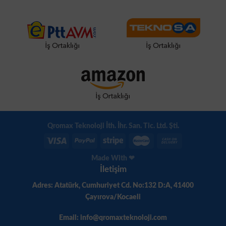
Qromax Teknoloji İth. İhr. San. Tic. Ltd. Şti.
Made With ❤
İletişim
Adres: Atatürk, Cumhuriyet Cd. No:132 D:A, 41400
Çayırova/Kocaeli
Email: info@qromaxteknoloji.com