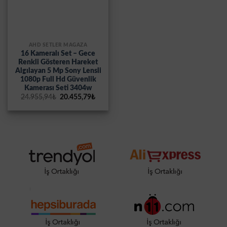
AHD SETLER MAĞAZA
16 Kameralı Set – Gece
Renkli Gösteren Hareket
Algılayan 5 Mp Sony Lensli
1080p Full Hd Güvenlik
Kamerası Seti 3404w
Orijinal
Şu
24.955,94
₺
20.455,79
₺
fiyat:
andaki
24.955,94₺.
fiyat:
20.455,79₺.