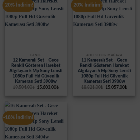
-20% İndirim!
-20% İndirim!
GENEL
AHD SETLER MAĞAZA
12 Kameralı Set – Gece
11 Kameralı Set – Gece
Renkli Gösteren Hareket
Renkli Gösteren Hareket
Algılayan 5 Mp Sony Lensli
Algılayan 5 Mp Sony Lensli
1080p Full Hd Güvenlik
1080p Full Hd Güvenlik
Kamerası Seti 3908w
Kamerası Seti 3908w
Orijinal
Şu
Orijinal
Şu
19.504,00
₺
15.603,00
₺
18.821,00
₺
15.057,00
₺
fiyat:
andaki
fiyat:
andak
19.504,00₺.
fiyat:
18.821,00₺.
fiyat:
15.603,00₺.
15.057
-18% İndirim!