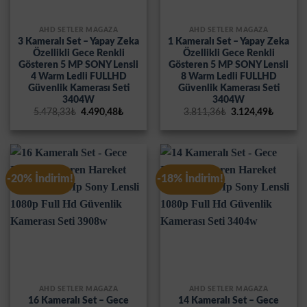
AHD SETLER MAĞAZA
AHD SETLER MAĞAZA
3 Kameralı Set – Yapay Zeka
1 Kameralı Set – Yapay Zeka
Özellikli Gece Renkli
Özellikli Gece Renkli
Gösteren 5 MP SONY Lensli
Gösteren 5 MP SONY Lensli
4 Warm Ledli FULLHD
8 Warm Ledli FULLHD
Güvenlik Kamerası Seti
Güvenlik Kamerası Seti
3404W
3404W
Orijinal
Şu
Orijinal
Şu
5.478,33
₺
4.490,48
₺
3.811,36
₺
3.124,49
₺
fiyat:
andaki
fiyat:
andaki
5.478,33₺.
fiyat:
3.811,36₺.
fiyat:
4.490,48₺.
3.124,4
-20% İndirim!
-18% İndirim!
AHD SETLER MAĞAZA
AHD SETLER MAĞAZA
16 Kameralı Set – Gece
14 Kameralı Set – Gece