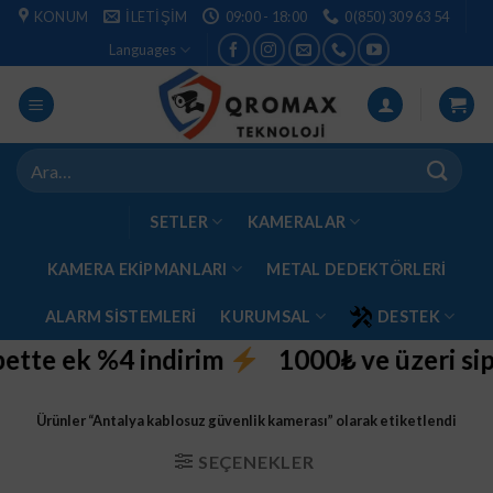
İçeriğe
KONUM
İLETIŞIM
09:00 - 18:00
0(850) 309 63 54
atla
Languages
Ara:
SETLER
KAMERALAR
KAMERA EKİPMANLARI
METAL DEDEKTÖRLERI
ALARM SISTEMLERI
KURUMSAL
DESTEK
tte ek %4 indirim
1000₺ ve üzeri sipar
Ürünler “Antalya kablosuz güvenlik kamerası” olarak etiketlendi
SEÇENEKLER