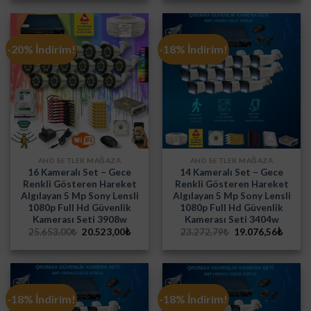
4.490,48₺.
3.124,4
-20% İndirim!
-18% İndirim!
AHD SETLER MAĞAZA
AHD SETLER MAĞAZA
16 Kameralı Set – Gece
14 Kameralı Set – Gece
Renkli Gösteren Hareket
Renkli Gösteren Hareket
Algılayan 5 Mp Sony Lensli
Algılayan 5 Mp Sony Lensli
1080p Full Hd Güvenlik
1080p Full Hd Güvenlik
Kamerası Seti 3908w
Kamerası Seti 3404w
Orijinal
Şu
Orijinal
Şu
25.653,00
₺
20.523,00
₺
23.272,79
₺
19.076,56
₺
fiyat:
andaki
fiyat:
andak
25.653,00₺.
fiyat:
23.272,79₺.
fiyat:
20.523,00₺.
19.076
-18% İndirim!
-18% İndirim!