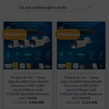
-18% İndirim!
-18% İndirim!
AHD SETLER MAĞAZA
AHD SETLER MAĞAZA
3 Kameralı Set – Yapay
1 Kameralı Set – Yapay
Zeka Özellikli Gece Renkli
Zeka Özellikli Gece Renkli
Gösteren 5 MP SONY
Gösteren 5 MP SONY
Lensli 4 Warm Ledli
Lensli 8 Warm Ledli
FULLHD Güvenlik Kamerası
FULLHD Güvenlik Kamerası
Seti 3404W
Seti 3404W
Orijinal
Şu
Orijinal
Şu
5.478,33
₺
4.490,48
₺
3.811,36
₺
3.124,49
₺
fiyat:
andaki
fiyat:
andaki
5.478,33₺.
fiyat:
3.811,36₺.
fiyat: