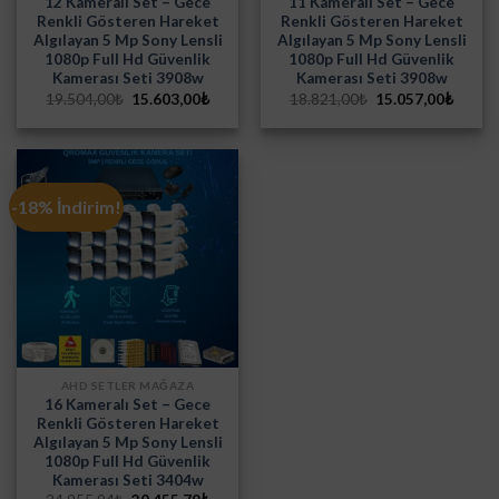
12 Kameralı Set – Gece
11 Kameralı Set – Gece
Renkli Gösteren Hareket
Renkli Gösteren Hareket
Algılayan 5 Mp Sony Lensli
Algılayan 5 Mp Sony Lensli
1080p Full Hd Güvenlik
1080p Full Hd Güvenlik
Kamerası Seti 3908w
Kamerası Seti 3908w
Orijinal
Şu
Orijinal
Şu
19.504,00
₺
15.603,00
₺
18.821,00
₺
15.057,00
₺
fiyat:
andaki
fiyat:
andak
19.504,00₺.
fiyat:
18.821,00₺.
fiyat:
15.603,00₺.
15.057
-18% İndirim!
AHD SETLER MAĞAZA
16 Kameralı Set – Gece
Renkli Gösteren Hareket
Algılayan 5 Mp Sony Lensli
1080p Full Hd Güvenlik
Kamerası Seti 3404w