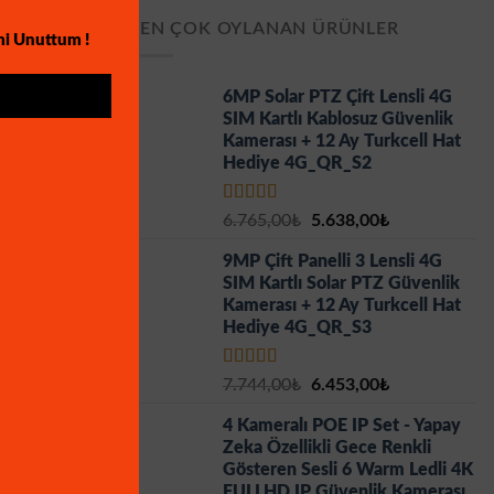
EN ÇOK OYLANAN ÜRÜNLER
mi Unuttum !
6MP Solar PTZ Çift Lensli 4G
SIM Kartlı Kablosuz Güvenlik
Kamerası + 12 Ay Turkcell Hat
Hediye 4G_QR_S2
5 üzerinden
Orijinal
Şu
6.765,00
₺
5.638,00
₺
5.00
oy aldı
fiyat:
andaki
9MP Çift Panelli 3 Lensli 4G
6.765,00₺.
fiyat:
SIM Kartlı Solar PTZ Güvenlik
5.638,00₺.
Kamerası + 12 Ay Turkcell Hat
Hediye 4G_QR_S3
5 üzerinden
Orijinal
Şu
7.744,00
₺
6.453,00
₺
5.00
oy aldı
fiyat:
andaki
4 Kameralı POE IP Set - Yapay
7.744,00₺.
fiyat:
Zeka Özellikli Gece Renkli
6.453,00₺.
Gösteren Sesli 6 Warm Ledli 4K
FULLHD IP Güvenlik Kamerası