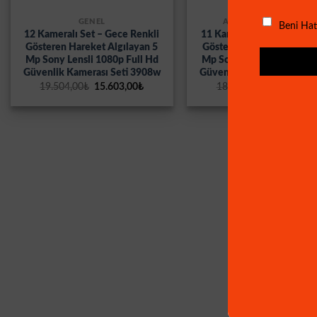
GENEL
AHD SETLER MAĞAZA
Beni Hat
12 Kameralı Set – Gece Renkli
11 Kameralı Set – Gece R
Gösteren Hareket Algılayan 5
Gösteren Hareket Algılay
Mp Sony Lensli 1080p Full Hd
Mp Sony Lensli 1080p Ful
Güvenlik Kamerası Seti 3908w
Güvenlik Kamerası Seti 
Orijinal
Şu
Orijinal
19.504,00
₺
15.603,00
₺
18.821,00
₺
15.057,00
fiyat:
andaki
fiyat:
19.504,00₺.
fiyat:
18.821,00
15.603,00₺.