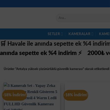
İçeriğe
atla
Ara:
SETLER
KAMERALAR
KAME
🛒 Havale ile anında sepette ek %4 indir
anında sepette ek %4 indirim ⚡
2000₺ ve
Ürünler “Antalya yüksek çözünürlüklü güvenlik kamerası” olarak etiketlendi
-18% İndirim!
-18% İndirim!