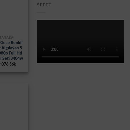
SEPET
 MAĞAZA
 Gece Renkli
 Algılayan 5
080p Full Hd
ı Seti 3404w
ijinal
Şu
.076,56
₺
yat:
andaki
.272,79₺.
fiyat:
19.076,56₺.