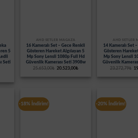
AHD SETLER MAĞAZA
AHD SETLER
Zeka
16 Kameralı Set – Gece Renkli
14 Kameralı Set –
eren 5
Gösteren Hareket Algılayan 5
Gösteren Hareket
edli
Mp Sony Lensli 1080p Full Hd
Mp Sony Lensli 1
 Seti
Güvenlik Kamerası Seti 3908w
Güvenlik Kameras
Orijinal
Şu
Or
25.653,00
₺
20.523,00
₺
23.272,79
₺
19
fiyat:
andaki
fi
Şu
25.653,00₺.
fiyat:
23
andaki
20.523,00₺.
fiyat:
3.124,49₺.
-18% İndirim!
-20% İndirim!