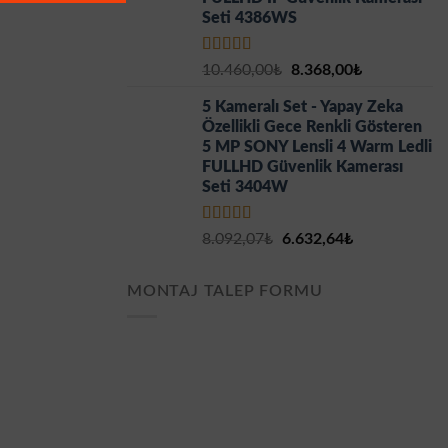
Seti 4386WS
5 üzerinden
Orijinal
Şu
10.460,00
₺
8.368,00
₺
5.00
oy aldı
fiyat:
andaki
5 Kameralı Set - Yapay Zeka
10.460,00₺.
fiyat:
Özellikli Gece Renkli Gösteren
8.368,00₺.
5 MP SONY Lensli 4 Warm Ledli
FULLHD Güvenlik Kamerası
Seti 3404W
5 üzerinden
Orijinal
Şu
8.092,07
₺
6.632,64
₺
5.00
oy aldı
fiyat:
andaki
8.092,07₺.
fiyat:
MONTAJ TALEP FORMU
6.632,64₺.