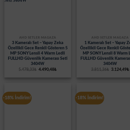
AHD SETLER MAĞAZA
AHD SETLER MAĞAZA
3 Kameralı Set – Yapay Zeka
1 Kameralı Set – Yapay 
Özellikli Gece Renkli Gösteren 5
Özellikli Gece Renkli Göst
MP SONY Lensli 4 Warm Ledli
MP SONY Lensli 8 Warm L
FULLHD Güvenlik Kamerası Seti
FULLHD Güvenlik Kamerası
3404W
3404W
Orijinal
Şu
Orijinal
5.478,33
₺
4.490,48
₺
3.811,36
₺
3.124,49
₺
fiyat:
andaki
fiyat:
5.478,33₺.
fiyat:
3.811,36₺.
4.490,48₺.
-18% İndirim!
-18% İndirim!