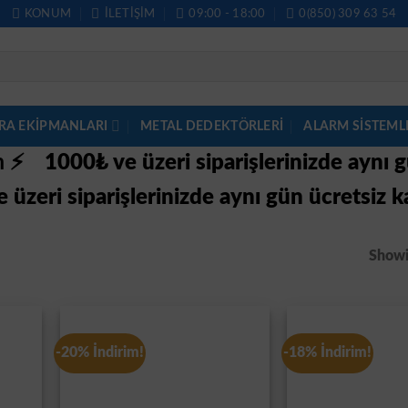
KONUM
İLETIŞIM
09:00 - 18:00
0(850) 309 63 54
RA EKİPMANLARI
METAL DEDEKTÖRLERI
ALARM SISTEML
im ⚡
1000₺ ve üzeri siparişlerinizde aynı 
 üzeri siparişlerinizde aynı gün ücretsiz k
Showin
-20% İndirim!
-18% İndirim!