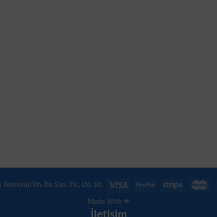
eknoloji İth. İhr. San. Tic. Ltd. Şti.
Made With ❤
İletişim