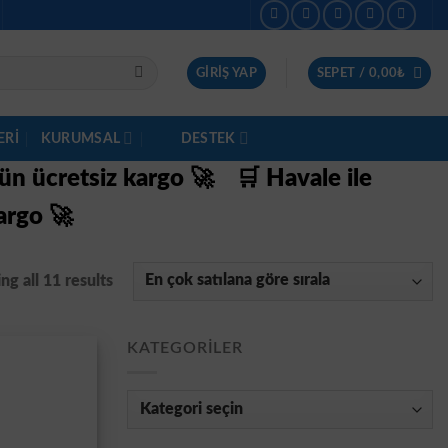
GIRIŞ YAP
SEPET /
0,00
₺
ERI
KURUMSAL
DESTEK
gün ücretsiz kargo 🚀
🛒 Havale ile
argo 🚀
g all 11 results
KATEGORILER