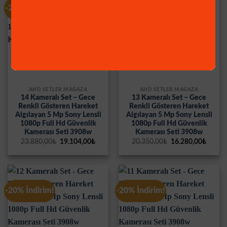
-20% İndirim!
-20% İndirim!
AHD SETLER MAĞAZA
AHD SETLER MAĞAZA
14 Kameralı Set – Gece
13 Kameralı Set – Gece
Renkli Gösteren Hareket
Renkli Gösteren Hareket
Algılayan 5 Mp Sony Lensli
Algılayan 5 Mp Sony Lensli
1080p Full Hd Güvenlik
1080p Full Hd Güvenlik
Kamerası Seti 3908w
Kamerası Seti 3908w
Orijinal
Şu
Orijinal
Şu
23.880,00
₺
19.104,00
₺
20.350,00
₺
16.280,00
₺
fiyat:
andaki
fiyat:
andak
23.880,00₺.
fiyat:
20.350,00₺.
fiyat:
19.104,00₺.
16.280
-20% İndirim!
-20% İndirim!