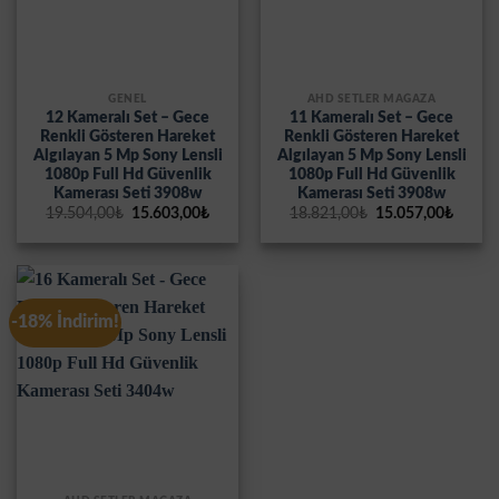
GENEL
AHD SETLER MAĞAZA
12 Kameralı Set – Gece
11 Kameralı Set – Gece
Renkli Gösteren Hareket
Renkli Gösteren Hareket
Algılayan 5 Mp Sony Lensli
Algılayan 5 Mp Sony Lensli
1080p Full Hd Güvenlik
1080p Full Hd Güvenlik
Kamerası Seti 3908w
Kamerası Seti 3908w
Orijinal
Şu
Orijinal
Şu
19.504,00
₺
15.603,00
₺
18.821,00
₺
15.057,00
₺
fiyat:
andaki
fiyat:
andak
19.504,00₺.
fiyat:
18.821,00₺.
fiyat:
15.603,00₺.
15.057
-18% İndirim!