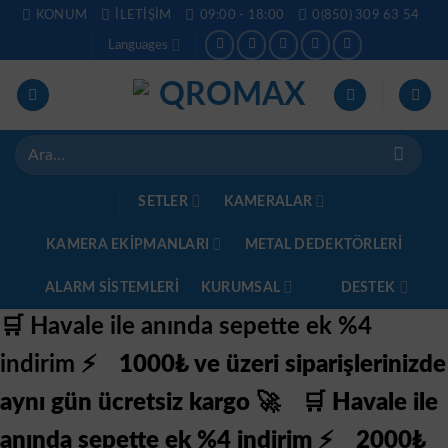
İçeriğe
KONUM
İLETIŞIM
09:00 - 18:00
0(850) 309 63 54
atla
Languages
Ara:
SETLER
KAMERALAR
KAMERA EKİPMANLARI
METAL DEDEKTÖRLERI
ALARM SISTEMLERI
KURUMSAL
DESTEK
🛒 Havale ile anında sepette ek %4
indirim ⚡
1000₺ ve üzeri siparişlerinizde
aynı gün ücretsiz kargo 🚀
🛒 Havale ile
anında sepette ek %4 indirim ⚡
2000₺