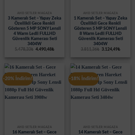
AHD SETLER MAĞAZA
AHD SETLER MAĞAZA
3 Kameralı Set – Yapay Zeka
1 Kameralı Set – Yapay Zeka
Özellikli Gece Renkli
Özellikli Gece Renkli
Gösteren 5 MP SONY Lensli
Gösteren 5 MP SONY Lensli
4 Warm Ledli FULLHD
8 Warm Ledli FULLHD
Güvenlik Kamerası Seti
Güvenlik Kamerası Seti
3404W
3404W
Orijinal
Şu
Orijinal
Şu
5.478,33
₺
4.490,48
₺
3.811,36
₺
3.124,49
₺
fiyat:
andaki
fiyat:
andaki
5.478,33₺.
fiyat:
3.811,36₺.
fiyat:
4.490,48₺.
3.124,4
-20% İndirim!
-18% İndirim!
AHD SETLER MAĞAZA
AHD SETLER MAĞAZA
16 Kameralı Set – Gece
14 Kameralı Set – Gece