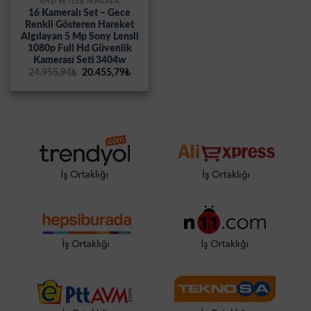
AHD SETLER MAĞAZA
16 Kameralı Set – Gece
Renkli Gösteren Hareket
Algılayan 5 Mp Sony Lensli
1080p Full Hd Güvenlik
Kamerası Seti 3404w
Orijinal
Şu
24.955,94
₺
20.455,79
₺
fiyat:
andaki
24.955,94₺.
fiyat:
20.455,79₺.