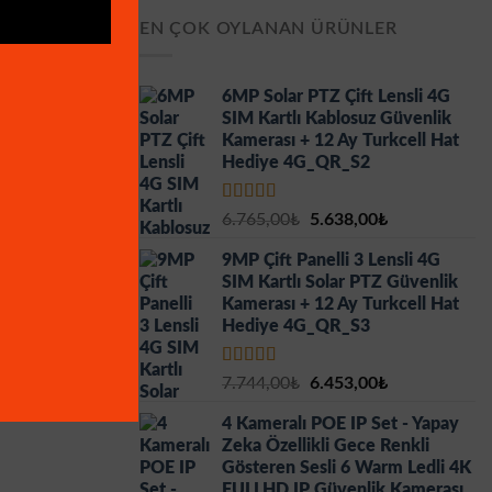
EN ÇOK OYLANAN ÜRÜNLER
6MP Solar PTZ Çift Lensli 4G
SIM Kartlı Kablosuz Güvenlik
Kamerası + 12 Ay Turkcell Hat
Hediye 4G_QR_S2
5 üzerinden
Orijinal
Şu
6.765,00
₺
5.638,00
₺
5.00
oy aldı
fiyat:
andaki
9MP Çift Panelli 3 Lensli 4G
6.765,00₺.
fiyat:
SIM Kartlı Solar PTZ Güvenlik
5.638,00₺.
Kamerası + 12 Ay Turkcell Hat
Hediye 4G_QR_S3
5 üzerinden
Orijinal
Şu
7.744,00
₺
6.453,00
₺
5.00
oy aldı
fiyat:
andaki
4 Kameralı POE IP Set - Yapay
7.744,00₺.
fiyat:
Zeka Özellikli Gece Renkli
6.453,00₺.
Gösteren Sesli 6 Warm Ledli 4K
FULLHD IP Güvenlik Kamerası