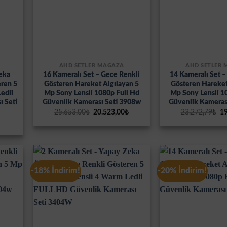
AHD SETLER MAĞAZA
AHD SETLER
Zeka
16 Kameralı Set – Gece Renkli
14 Kameralı Set –
eren 5
Gösteren Hareket Algılayan 5
Gösteren Hareket
edli
Mp Sony Lensli 1080p Full Hd
Mp Sony Lensli 1
 Seti
Güvenlik Kamerası Seti 3908w
Güvenlik Kameras
Orijinal
Şu
Or
25.653,00
₺
20.523,00
₺
23.272,79
₺
19
fiyat:
andaki
fi
Şu
25.653,00₺.
fiyat:
23
andaki
20.523,00₺.
fiyat:
3.124,49₺.
-18% İndirim!
-20% İndirim!