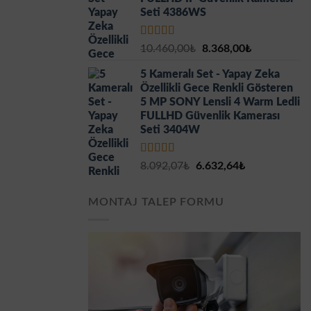
Seti 4386WS
5 üzerinden
Orijinal
Şu
10.460,00
₺
8.368,00
₺
5.00
oy aldı
fiyat:
andaki
5 Kameralı Set - Yapay Zeka
10.460,00₺.
fiyat:
Özellikli Gece Renkli Gösteren
8.368,00₺.
5 MP SONY Lensli 4 Warm Ledli
FULLHD Güvenlik Kamerası
Seti 3404W
5 üzerinden
Orijinal
Şu
8.092,07
₺
6.632,64
₺
5.00
oy aldı
fiyat:
andaki
8.092,07₺.
fiyat:
MONTAJ TALEP FORMU
6.632,64₺.