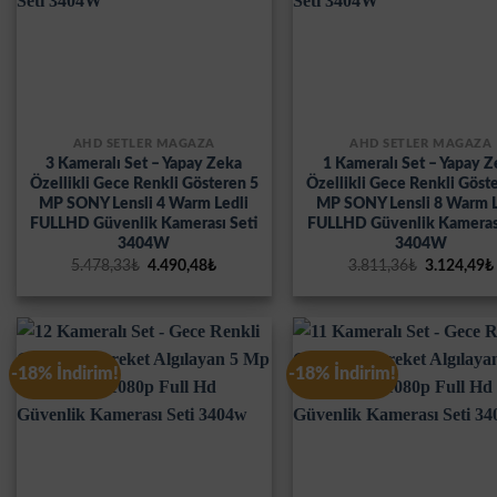
AHD SETLER MAĞAZA
AHD SETLER MAĞAZA
3 Kameralı Set – Yapay Zeka
1 Kameralı Set – Yapay 
Özellikli Gece Renkli Gösteren 5
Özellikli Gece Renkli Göst
MP SONY Lensli 4 Warm Ledli
MP SONY Lensli 8 Warm L
FULLHD Güvenlik Kamerası Seti
FULLHD Güvenlik Kamerası
3404W
3404W
Orijinal
Şu
Orijinal
5.478,33
₺
4.490,48
₺
3.811,36
₺
3.124,49
₺
fiyat:
andaki
fiyat:
5.478,33₺.
fiyat:
3.811,36₺.
4.490,48₺.
-18% İndirim!
-18% İndirim!