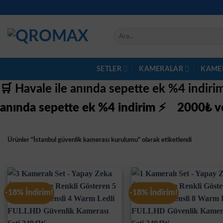
İçeriğe
atla
Ara:
SETLER
KAMERALAR
KAME
🛒 Havale ile anında sepette ek %4 indir
anında sepette ek %4 indirim ⚡
2000₺ ve
Ürünler “İstanbul güvenlik kamerası kurulumu” olarak etiketlendi
-18% İndirim!
-18% İndirim!