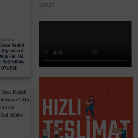
SEPET
 MAĞAZA
 Gece Renkli
 Algılayan 5
080p Full Hd
ı Seti 3404w
ijinal
Şu
.076,56
₺
yat:
andaki
.272,79₺.
fiyat:
19.076,56₺.