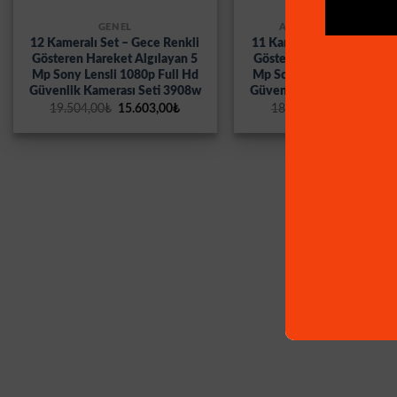
GENEL
AHD SETLER MAĞAZA
12 Kameralı Set – Gece Renkli
11 Kameralı Set – Gece R
Gösteren Hareket Algılayan 5
Gösteren Hareket Algılay
Mp Sony Lensli 1080p Full Hd
Mp Sony Lensli 1080p Ful
Güvenlik Kamerası Seti 3908w
Güvenlik Kamerası Seti 
Orijinal
Şu
Orijinal
19.504,00
₺
15.603,00
₺
18.821,00
₺
15.057,00
fiyat:
andaki
fiyat:
19.504,00₺.
fiyat:
18.821,00
15.603,00₺.