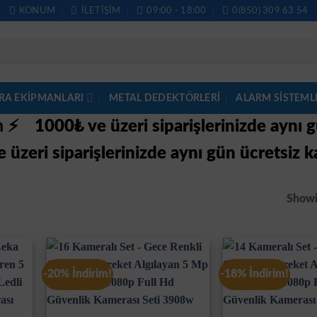
KONUM
İLETIŞIM
09:00 - 18:00
0(850) 309 63 54
RA EKİPMANLARI
METAL DEDEKTÖRLERI
ALARM SISTEML
im ⚡
1000₺ ve üzeri siparişlerinizde aynı 
 üzeri siparişlerinizde aynı gün ücretsiz k
Showin
-20% İndirim!
-18% İndirim!