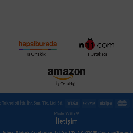
eknoloji İth. İhr. San. Tic. Ltd. Şti.
Made With ❤
İletişim
Adres: Atatürk, Cumhuriyet Cd. No:132 D:A, 41400 Çayırova/Kocaeli