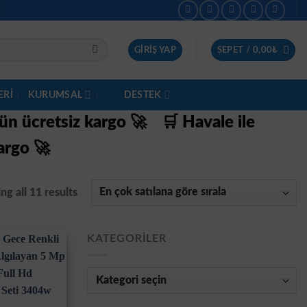
GIRIŞ YAP
SEPET /
0,00
₺
ERI
KURUMSAL
DESTEK
gün ücretsiz kargo 🚀
🛒 Havale ile
argo 🚀
g all 11 results
KATEGORILER