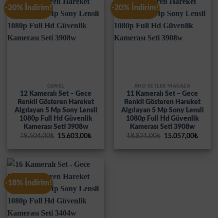
-20% İndirim!
-20% İndirim!
GENEL
AHD SETLER MAĞAZA
12 Kameralı Set – Gece
11 Kameralı Set – Gece
Renkli Gösteren Hareket
Renkli Gösteren Hareket
Algılayan 5 Mp Sony Lensli
Algılayan 5 Mp Sony Lensli
1080p Full Hd Güvenlik
1080p Full Hd Güvenlik
Kamerası Seti 3908w
Kamerası Seti 3908w
Orijinal
Şu
Orijinal
Şu
19.504,00
₺
15.603,00
₺
18.821,00
₺
15.057,00
₺
fiyat:
andaki
fiyat:
andak
19.504,00₺.
fiyat:
18.821,00₺.
fiyat:
15.603,00₺.
15.057
-18% İndirim!