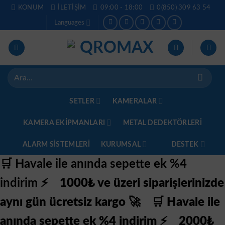
İçeriğe
KONUM
İLETIŞIM
09:00 - 18:00
0(850) 309 63 54
atla
Languages
Ara:
SETLER
KAMERALAR
KAMERA EKİPMANLARI
METAL DEDEKTÖRLERI
ALARM SISTEMLERI
KURUMSAL
DESTEK
🛒 Havale ile anında sepette ek %4
indirim ⚡
1000₺ ve üzeri siparişlerinizde
aynı gün ücretsiz kargo 🚀
🛒 Havale ile
anında sepette ek %4 indirim ⚡
2000₺