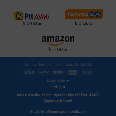
Qromax Teknoloji İth. İhr. San. Tic. Ltd. Şti.
Made With ❤
İletişim
Adres: Atatürk, Cumhuriyet Cd. No:132 D:A, 41400
Çayırova/Kocaeli
Email: info@qromaxteknoloji.com