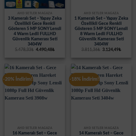
AHD SETLER MAĞAZA
AHD SETLER MAĞAZA
3 Kameralı Set – Yapay Zeka
1 Kameralı Set – Yapay Zeka
Özellikli Gece Renkli
Özellikli Gece Renkli
Gösteren 5 MP SONY Lensli
Gösteren 5 MP SONY Lensli
4 Warm Ledli FULLHD
8 Warm Ledli FULLHD
Güvenlik Kamerası Seti
Güvenlik Kamerası Seti
3404W
3404W
Orijinal
Şu
Orijinal
Şu
5.478,33
₺
4.490,48
₺
3.811,36
₺
3.124,49
₺
fiyat:
andaki
fiyat:
andaki
5.478,33₺.
fiyat:
3.811,36₺.
fiyat:
4.490,48₺.
3.124,4
-20% İndirim!
-18% İndirim!
AHD SETLER MAĞAZA
AHD SETLER MAĞAZA
16 Kameralı Set – Gece
14 Kameralı Set – Gece