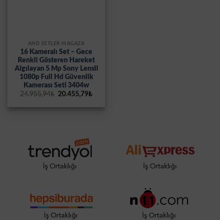
AHD SETLER MAĞAZA
16 Kameralı Set – Gece
Renkli Gösteren Hareket
Algılayan 5 Mp Sony Lensli
1080p Full Hd Güvenlik
Kamerası Seti 3404w
Orijinal
Şu
24.955,94
₺
20.455,79
₺
fiyat:
andaki
24.955,94₺.
fiyat:
20.455,79₺.