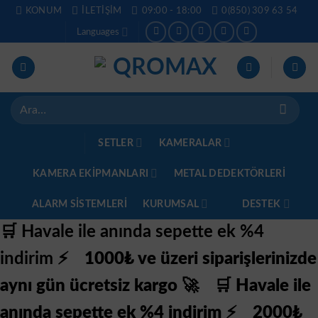
İçeriğe
KONUM
İLETIŞIM
09:00 - 18:00
0(850) 309 63 54
atla
Languages
Ara:
SETLER
KAMERALAR
KAMERA EKİPMANLARI
METAL DEDEKTÖRLERI
ALARM SISTEMLERI
KURUMSAL
DESTEK
🛒 Havale ile anında sepette ek %4
indirim ⚡
1000₺ ve üzeri siparişlerinizde
aynı gün ücretsiz kargo 🚀
🛒 Havale ile
anında sepette ek %4 indirim ⚡
2000₺