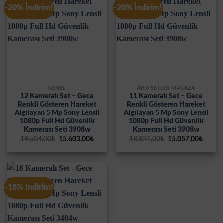
-20% İndirim!
-20% İndirim!
GENEL
AHD SETLER MAĞAZA
12 Kameralı Set – Gece
11 Kameralı Set – Gece
Renkli Gösteren Hareket
Renkli Gösteren Hareket
Algılayan 5 Mp Sony Lensli
Algılayan 5 Mp Sony Lensli
1080p Full Hd Güvenlik
1080p Full Hd Güvenlik
Kamerası Seti 3908w
Kamerası Seti 3908w
Orijinal
Şu
Orijinal
Şu
19.504,00
₺
15.603,00
₺
18.821,00
₺
15.057,00
₺
fiyat:
andaki
fiyat:
andak
19.504,00₺.
fiyat:
18.821,00₺.
fiyat:
15.603,00₺.
15.057
-18% İndirim!