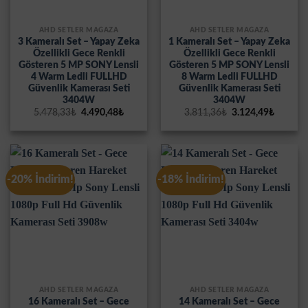
AHD SETLER MAĞAZA
AHD SETLER MAĞAZA
3 Kameralı Set – Yapay Zeka
1 Kameralı Set – Yapay Zeka
Özellikli Gece Renkli
Özellikli Gece Renkli
Gösteren 5 MP SONY Lensli
Gösteren 5 MP SONY Lensli
4 Warm Ledli FULLHD
8 Warm Ledli FULLHD
Güvenlik Kamerası Seti
Güvenlik Kamerası Seti
3404W
3404W
Orijinal
Şu
Orijinal
Şu
5.478,33
₺
4.490,48
₺
3.811,36
₺
3.124,49
₺
fiyat:
andaki
fiyat:
andaki
5.478,33₺.
fiyat:
3.811,36₺.
fiyat:
4.490,48₺.
3.124,4
-20% İndirim!
-18% İndirim!
AHD SETLER MAĞAZA
AHD SETLER MAĞAZA
16 Kameralı Set – Gece
14 Kameralı Set – Gece