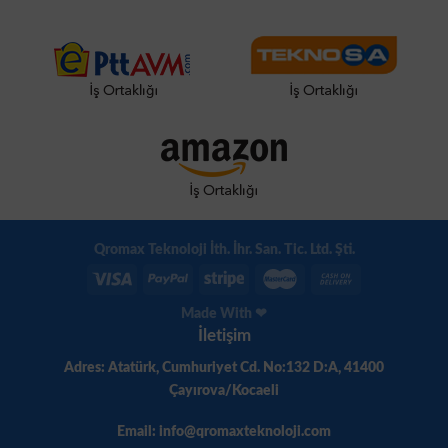
Qromax Teknoloji İth. İhr. San. Tic. Ltd. Şti.
Made With ❤
İletişim
Adres: Atatürk, Cumhuriyet Cd. No:132 D:A, 41400
Çayırova/Kocaeli
Email: info@qromaxteknoloji.com