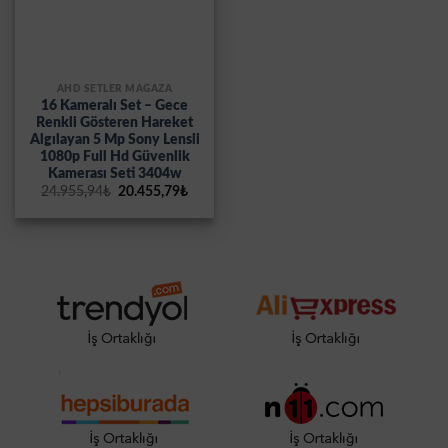
AHD SETLER MAĞAZA
16 Kameralı Set – Gece
Renkli Gösteren Hareket
Algılayan 5 Mp Sony Lensli
1080p Full Hd Güvenlik
Kamerası Seti 3404w
Orijinal
Şu
24.955,94
₺
20.455,79
₺
fiyat:
andaki
24.955,94₺.
fiyat:
20.455,79₺.