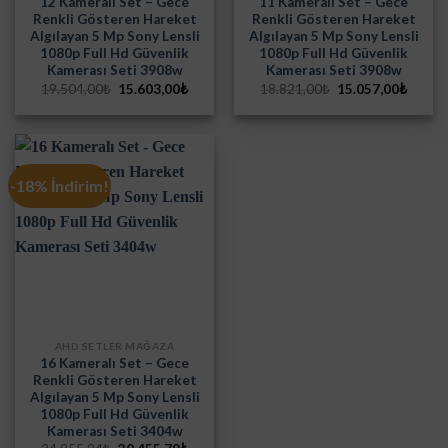
12 Kameralı Set – Gece
11 Kameralı Set – Gece
Renkli Gösteren Hareket
Renkli Gösteren Hareket
Algılayan 5 Mp Sony Lensli
Algılayan 5 Mp Sony Lensli
1080p Full Hd Güvenlik
1080p Full Hd Güvenlik
Kamerası Seti 3908w
Kamerası Seti 3908w
Orijinal
Şu
Orijinal
Şu
19.504,00
₺
15.603,00
₺
18.821,00
₺
15.057,00
₺
fiyat:
andaki
fiyat:
andak
19.504,00₺.
fiyat:
18.821,00₺.
fiyat:
15.603,00₺.
15.057
-18% İndirim!
AHD SETLER MAĞAZA
16 Kameralı Set – Gece
Renkli Gösteren Hareket
Algılayan 5 Mp Sony Lensli
1080p Full Hd Güvenlik
Kamerası Seti 3404w