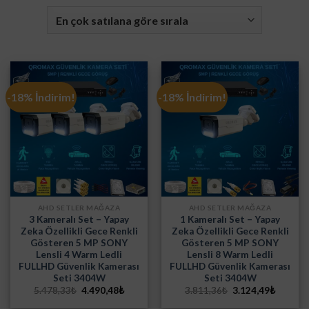
-18% İndirim!
-18% İndirim!
AHD SETLER MAĞAZA
AHD SETLER MAĞAZA
3 Kameralı Set – Yapay
1 Kameralı Set – Yapay
Zeka Özellikli Gece Renkli
Zeka Özellikli Gece Renkli
Gösteren 5 MP SONY
Gösteren 5 MP SONY
Lensli 4 Warm Ledli
Lensli 8 Warm Ledli
FULLHD Güvenlik Kamerası
FULLHD Güvenlik Kamerası
Seti 3404W
Seti 3404W
Orijinal
Şu
Orijinal
Şu
5.478,33
₺
4.490,48
₺
3.811,36
₺
3.124,49
₺
fiyat:
andaki
fiyat:
andaki
5.478,33₺.
fiyat:
3.811,36₺.
fiyat: