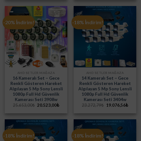
4.490,48₺.
3.124,4
-20% İndirim!
-18% İndirim!
AHD SETLER MAĞAZA
AHD SETLER MAĞAZA
16 Kameralı Set – Gece
14 Kameralı Set – Gece
Renkli Gösteren Hareket
Renkli Gösteren Hareket
Algılayan 5 Mp Sony Lensli
Algılayan 5 Mp Sony Lensli
1080p Full Hd Güvenlik
1080p Full Hd Güvenlik
Kamerası Seti 3908w
Kamerası Seti 3404w
Orijinal
Şu
Orijinal
Şu
25.653,00
₺
20.523,00
₺
23.272,79
₺
19.076,56
₺
fiyat:
andaki
fiyat:
andak
25.653,00₺.
fiyat:
23.272,79₺.
fiyat:
20.523,00₺.
19.076
-18% İndirim!
-18% İndirim!