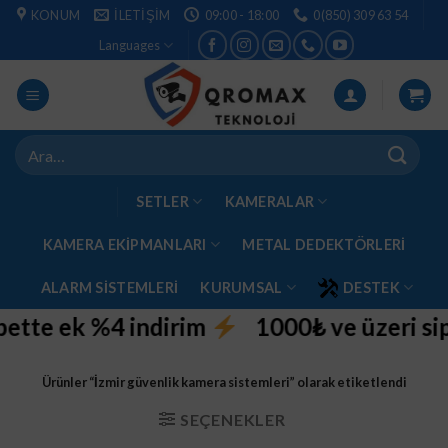
İçeriğe
KONUM
İLETIŞIM
09:00 - 18:00
0(850) 309 63 54
atla
Languages
Ara:
SETLER
KAMERALAR
KAMERA EKİPMANLARI
METAL DEDEKTÖRLERI
ALARM SISTEMLERI
KURUMSAL
DESTEK
tte ek %4 indirim
1000₺ ve üzeri sipa
Ürünler “İzmir güvenlik kamera sistemleri” olarak etiketlendi
SEÇENEKLER