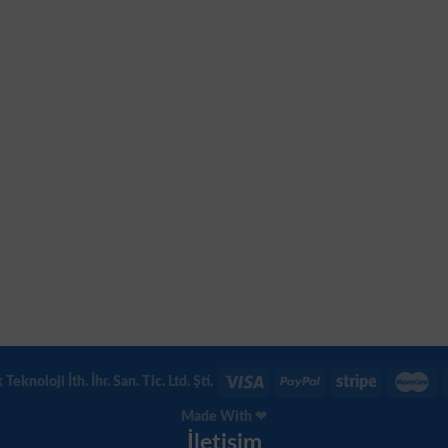
eknoloji İth. İhr. San. Tic. Ltd. Şti.
Made With ❤
İletişim