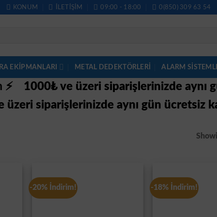
KONUM
İLETIŞIM
09:00 - 18:00
0(850) 309 63 54
RA EKİPMANLARI
METAL DEDEKTÖRLERI
ALARM SISTEML
im ⚡
1000₺ ve üzeri siparişlerinizde aynı 
 üzeri siparişlerinizde aynı gün ücretsiz k
Showin
-20% İndirim!
-18% İndirim!