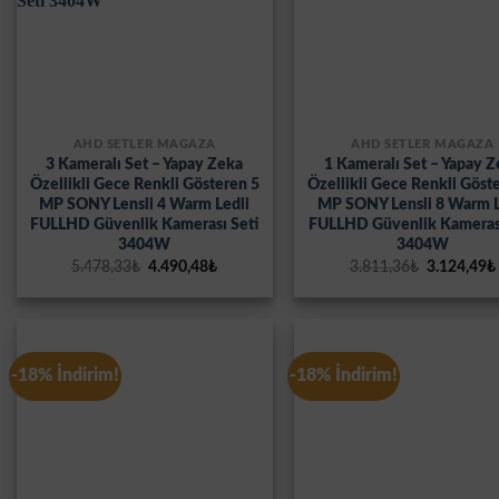
AHD SETLER MAĞAZA
AHD SETLER MAĞAZA
3 Kameralı Set – Yapay Zeka
1 Kameralı Set – Yapay 
Özellikli Gece Renkli Gösteren 5
Özellikli Gece Renkli Göst
MP SONY Lensli 4 Warm Ledli
MP SONY Lensli 8 Warm L
FULLHD Güvenlik Kamerası Seti
FULLHD Güvenlik Kamerası
3404W
3404W
Orijinal
Şu
Orijinal
5.478,33
₺
4.490,48
₺
3.811,36
₺
3.124,49
₺
fiyat:
andaki
fiyat:
5.478,33₺.
fiyat:
3.811,36₺.
4.490,48₺.
-18% İndirim!
-18% İndirim!