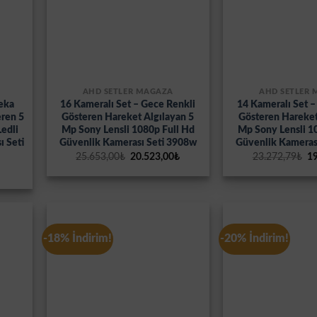
AHD SETLER MAĞAZA
AHD SETLER
Zeka
16 Kameralı Set – Gece Renkli
14 Kameralı Set –
eren 5
Gösteren Hareket Algılayan 5
Gösteren Hareket
edli
Mp Sony Lensli 1080p Full Hd
Mp Sony Lensli 1
 Seti
Güvenlik Kamerası Seti 3908w
Güvenlik Kameras
Orijinal
Şu
Or
25.653,00
₺
20.523,00
₺
23.272,79
₺
19
fiyat:
andaki
fi
Şu
25.653,00₺.
fiyat:
23
andaki
20.523,00₺.
fiyat:
3.124,49₺.
-18% İndirim!
-20% İndirim!