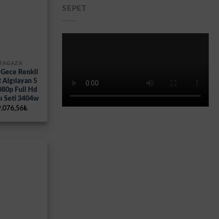
SEPET
 MAĞAZA
 Gece Renkli
 Algılayan 5
080p Full Hd
ı Seti 3404w
ijinal
Şu
.076,56
₺
yat:
andaki
.272,79₺.
fiyat:
19.076,56₺.