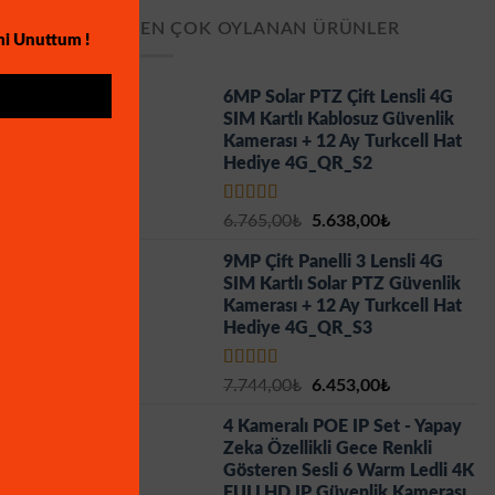
EN ÇOK OYLANAN ÜRÜNLER
mi Unuttum !
6MP Solar PTZ Çift Lensli 4G
SIM Kartlı Kablosuz Güvenlik
Kamerası + 12 Ay Turkcell Hat
Hediye 4G_QR_S2
5 üzerinden
Orijinal
Şu
6.765,00
₺
5.638,00
₺
5.00
oy aldı
fiyat:
andaki
9MP Çift Panelli 3 Lensli 4G
6.765,00₺.
fiyat:
SIM Kartlı Solar PTZ Güvenlik
5.638,00₺.
Kamerası + 12 Ay Turkcell Hat
Hediye 4G_QR_S3
5 üzerinden
Orijinal
Şu
7.744,00
₺
6.453,00
₺
5.00
oy aldı
fiyat:
andaki
4 Kameralı POE IP Set - Yapay
7.744,00₺.
fiyat:
Zeka Özellikli Gece Renkli
6.453,00₺.
Gösteren Sesli 6 Warm Ledli 4K
FULLHD IP Güvenlik Kamerası