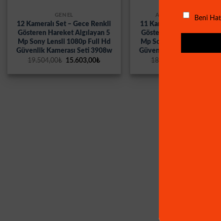
GENEL
AHD SETLER MAĞAZA
Beni Hat
12 Kameralı Set – Gece Renkli
11 Kameralı Set – Gece R
Gösteren Hareket Algılayan 5
Gösteren Hareket Algılay
Mp Sony Lensli 1080p Full Hd
Mp Sony Lensli 1080p Ful
Güvenlik Kamerası Seti 3908w
Güvenlik Kamerası Seti 
Orijinal
Şu
Orijinal
19.504,00
₺
15.603,00
₺
18.821,00
₺
15.057,00
fiyat:
andaki
fiyat:
19.504,00₺.
fiyat:
18.821,00
15.603,00₺.