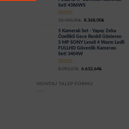
Seti 4386WS
5 üzerinden
Orijinal
Şu
10.460,00
₺
8.368,00
₺
5.00
oy aldı
fiyat:
andaki
5 Kameralı Set - Yapay Zeka
10.460,00₺.
fiyat:
Özellikli Gece Renkli Gösteren
8.368,00₺.
5 MP SONY Lensli 4 Warm Ledli
FULLHD Güvenlik Kamerası
Seti 3404W
5 üzerinden
Orijinal
Şu
8.092,07
₺
6.632,64
₺
5.00
oy aldı
fiyat:
andaki
8.092,07₺.
fiyat:
MONTAJ TALEP FORMU
6.632,64₺.