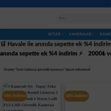
İçeriğe
atla
Ara:
SETLER
KAMERALAR
KAME
🛒 Havale ile anında sepette ek %4 indir
anında sepette ek %4 indirim ⚡
2000₺ ve
Ürünler “İzmir kablosuz güvenlik kamerası” olarak etiketlendi
-18% İndirim!
-18% İndirim!