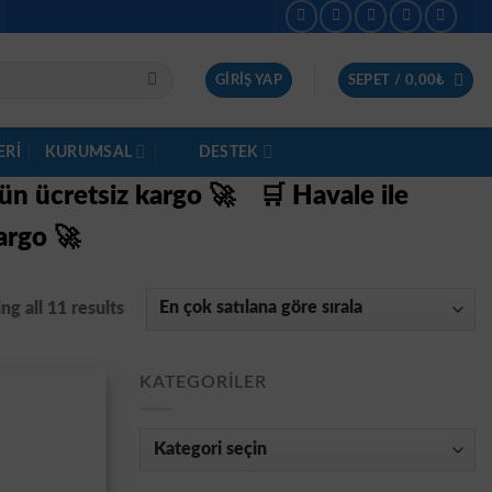
GIRIŞ YAP
SEPET /
0,00
₺
ERI
KURUMSAL
DESTEK
gün ücretsiz kargo 🚀
🛒 Havale ile
argo 🚀
g all 11 results
KATEGORILER