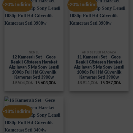
-20% İndirim!
-20% İndirim!
GENEL
AHD SETLER MAĞAZA
12 Kameralı Set – Gece
11 Kameralı Set – Gece
Renkli Gösteren Hareket
Renkli Gösteren Hareket
Algılayan 5 Mp Sony Lensli
Algılayan 5 Mp Sony Lensli
1080p Full Hd Güvenlik
1080p Full Hd Güvenlik
Kamerası Seti 3908w
Kamerası Seti 3908w
Orijinal
Şu
Orijinal
Şu
19.504,00
₺
15.603,00
₺
18.821,00
₺
15.057,00
₺
fiyat:
andaki
fiyat:
andak
19.504,00₺.
fiyat:
18.821,00₺.
fiyat:
15.603,00₺.
15.057
-18% İndirim!