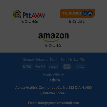
Qromax Teknoloji İth. İhr. San. Tic. Ltd. Şti.
Made With ❤
İletişim
Adres: Atatürk, Cumhuriyet Cd. No:132 D:A, 41400
Çayırova/Kocaeli
Email: info@qromaxteknoloji.com