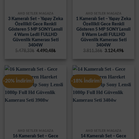
AHD SETLER MAĞAZA
AHD SETLER MAĞAZA
3 Kameralı Set – Yapay Zeka
1 Kameralı Set – Yapay Zeka
Özellikli Gece Renkli
Özellikli Gece Renkli
Gösteren 5 MP SONY Lensli
Gösteren 5 MP SONY Lensli
4 Warm Ledli FULLHD
8 Warm Ledli FULLHD
Güvenlik Kamerası Seti
Güvenlik Kamerası Seti
3404W
3404W
Orijinal
Şu
Orijinal
Şu
5.478,33
₺
4.490,48
₺
3.811,36
₺
3.124,49
₺
fiyat:
andaki
fiyat:
andaki
5.478,33₺.
fiyat:
3.811,36₺.
fiyat:
4.490,48₺.
3.124,4
-20% İndirim!
-18% İndirim!
AHD SETLER MAĞAZA
AHD SETLER MAĞAZA
16 Kameralı Set – Gece
14 Kameralı Set – Gece