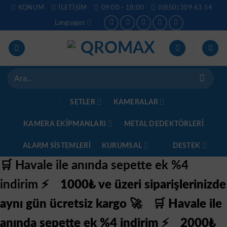
İçeriğe
KONUM
İLETIŞIM
09:00 - 18:00
0(850) 309 63 54
atla
Languages
Ara:
SETLER
KAMERALAR
KAMERA EKİPMANLARI
METAL DEDEKTÖRLERI
ALARM SISTEMLERI
KURUMSAL
DESTEK
🛒 Havale ile anında sepette ek %4
indirim ⚡
1000₺ ve üzeri siparişlerinizde
aynı gün ücretsiz kargo 🚀
🛒 Havale ile
anında sepette ek %4 indirim ⚡
2000₺