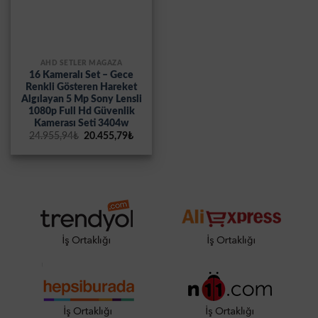
AHD SETLER MAĞAZA
16 Kameralı Set – Gece
Renkli Gösteren Hareket
Algılayan 5 Mp Sony Lensli
1080p Full Hd Güvenlik
Kamerası Seti 3404w
Orijinal
Şu
24.955,94
₺
20.455,79
₺
fiyat:
andaki
24.955,94₺.
fiyat:
20.455,79₺.