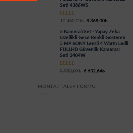
Seti 4386WS
5 üzerinden
Orijinal
Şu
10.460,00
₺
8.368,00
₺
5.00
oy aldı
fiyat:
andaki
5 Kameralı Set - Yapay Zeka
10.460,00₺.
fiyat:
Özellikli Gece Renkli Gösteren
8.368,00₺.
5 MP SONY Lensli 4 Warm Ledli
FULLHD Güvenlik Kamerası
Seti 3404W
5 üzerinden
Orijinal
Şu
8.092,07
₺
6.632,64
₺
5.00
oy aldı
fiyat:
andaki
8.092,07₺.
fiyat:
MONTAJ TALEP FORMU
6.632,64₺.