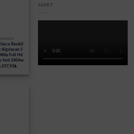
SEPET
 MAĞAZA
 Gece Renkli
 Algılayan 5
080p Full Hd
ı Seti 3404w
ijinal
Şu
.197,93
₺
yat:
andaki
.760,83₺.
fiyat:
16.197,93₺.