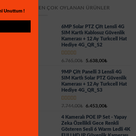
EN ÇOK OYLANAN ÜRÜNLER
mi Unuttum !
6MP Solar PTZ Çift Lensli 4G
SIM Kartlı Kablosuz Güvenlik
Kamerası + 12 Ay Turkcell Hat
Hediye 4G_QR_S2
5 üzerinden
Orijinal
Şu
6.765,00
₺
5.638,00
₺
5.00
oy aldı
fiyat:
andaki
9MP Çift Panelli 3 Lensli 4G
6.765,00₺.
fiyat:
SIM Kartlı Solar PTZ Güvenlik
5.638,00₺.
Kamerası + 12 Ay Turkcell Hat
Hediye 4G_QR_S3
5 üzerinden
Orijinal
Şu
7.744,00
₺
6.453,00
₺
5.00
oy aldı
fiyat:
andaki
4 Kameralı POE IP Set - Yapay
7.744,00₺.
fiyat:
Zeka Özellikli Gece Renkli
6.453,00₺.
Gösteren Sesli 6 Warm Ledli 4K
FULLHD IP Güvenlik Kamerası