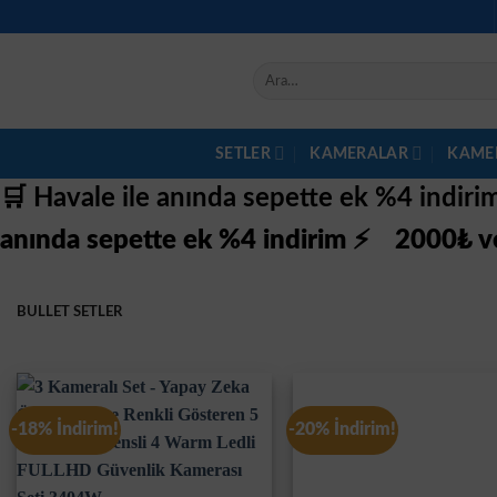
İçeriğe
atla
Ara:
SETLER
KAMERALAR
KAME
🛒 Havale ile anında sepette ek %4 indir
anında sepette ek %4 indirim ⚡
2000₺ ve
BULLET SETLER
-18% İndirim!
-20% İndirim!