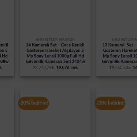
AHD SETLER MAĞAZA
AHD SETLER
enkli
14 Kameralı Set – Gece Renkli
13 Kameralı Set –
an 5
Gösteren Hareket Algılayan 5
Gösteren Hareket
l Hd
Mp Sony Lensli 1080p Full Hd
Mp Sony Lensli 1
3908w
Güvenlik Kamerası Seti 3404w
Güvenlik Kameras
Şu
Orijinal
Şu
Or
₺
23.272,79
₺
19.076,56
₺
19.760,83
₺
16
andaki
fiyat:
andaki
fi
₺.
fiyat:
23.272,79₺.
fiyat:
19
20.523,00₺.
19.076,56₺.
-20% İndirim!
-20% İndirim!