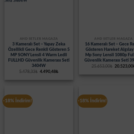
AHD SETLER MAĞAZA
AHD SETLER MAĞAZA
3 Kameralı Set – Yapay Zeka
16 Kameralı Set – Gece R
Özellikli Gece Renkli Gösteren 5
Gösteren Hareket Algılay
MP SONY Lensli 4 Warm Ledli
Mp Sony Lensli 1080p Ful
FULLHD Güvenlik Kamerası Seti
Güvenlik Kamerası Seti 
3404W
Orijinal
25.653,00
₺
20.523,00
fiyat:
Orijinal
Şu
5.478,33
₺
4.490,48
₺
25.653,00
fiyat:
andaki
5.478,33₺.
fiyat:
4.490,48₺.
-18% İndirim!
-18% İndirim!