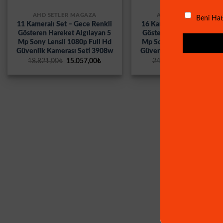
AHD SETLER MAĞAZA
AHD SETLER MAĞAZA
Beni Hat
11 Kameralı Set – Gece Renkli
16 Kameralı Set – Gece R
Gösteren Hareket Algılayan 5
Gösteren Hareket Algılay
Mp Sony Lensli 1080p Full Hd
Mp Sony Lensli 1080p Ful
Güvenlik Kamerası Seti 3908w
Güvenlik Kamerası Seti 
Orijinal
Şu
Orijinal
18.821,00
₺
15.057,00
₺
24.955,94
₺
20.455,79
fiyat:
andaki
fiyat:
18.821,00₺.
fiyat:
24.955,94
15.057,00₺.