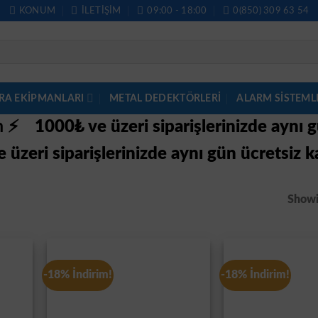
KONUM
İLETIŞIM
09:00 - 18:00
0(850) 309 63 54
RA EKİPMANLARI
METAL DEDEKTÖRLERI
ALARM SISTEML
im ⚡
1000₺ ve üzeri siparişlerinizde aynı 
 üzeri siparişlerinizde aynı gün ücretsiz k
Showin
-18% İndirim!
-18% İndirim!