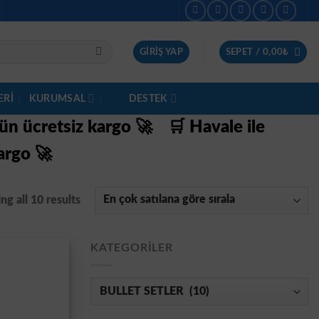
GIRIŞ YAP
SEPET /
0,00
₺
ERI
KURUMSAL
DESTEK
gün ücretsiz kargo 🚀
🛒 Havale ile
argo 🚀
g all 10 results
KATEGORILER