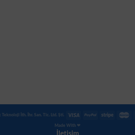
eknoloji İth. İhr. San. Tic. Ltd. Şti.
Made With ❤
İletişim