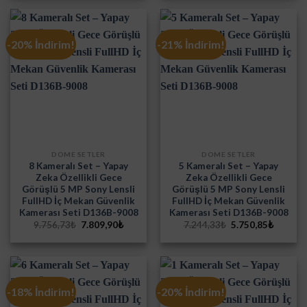
2.743,26₺.
7.996,8
-20% İndirim!
-21% İndirim!
DOME SETLER
DOME SETLER
8 Kameralı Set – Yapay
5 Kameralı Set – Yapay
Zeka Özellikli Gece
Zeka Özellikli Gece
Görüşlü 5 MP Sony Lensli
Görüşlü 5 MP Sony Lensli
FullHD İç Mekan Güvenlik
FullHD İç Mekan Güvenlik
Kamerası Seti D136B-9008
Kamerası Seti D136B-9008
Orijinal
Şu
Orijinal
Şu
9.756,73
₺
7.809,90
₺
7.244,33
₺
5.750,85
₺
fiyat:
andaki
fiyat:
andaki
9.756,73₺.
fiyat:
7.244,33₺.
fiyat:
7.809,90₺.
5.750,8
-18% İndirim!
-20% İndirim!