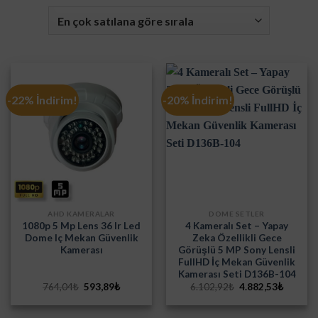
-22% İndirim!
-20% İndirim!
AHD KAMERALAR
DOME SETLER
1080p 5 Mp Lens 36 Ir Led
4 Kameralı Set – Yapay
Dome Iç Mekan Güvenlik
Zeka Özellikli Gece
Kamerası
Görüşlü 5 MP Sony Lensli
FullHD İç Mekan Güvenlik
Kamerası Seti D136B-104
Orijinal
Şu
Orijinal
Şu
764,04
₺
593,89
₺
6.102,92
₺
4.882,53
₺
fiyat:
andaki
fiyat:
andaki
764,04₺.
fiyat:
6.102,92₺.
fiyat:
593,89₺.
4.882,5