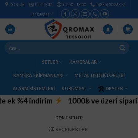
İçeriğe
KONUM
İLETIŞIM
09:00 - 18:00
0(850) 309 63 54
atla
Languages
Ara:
SETLER
KAMERALAR
KAMERA EKİPMANLARI
METAL DEDEKTÖRLERI
ALARM SISTEMLERI
KURUMSAL
DESTEK
 ek %4 indirim
1000₺ ve üzeri siparişl
DOME SETLER
SEÇENEKLER