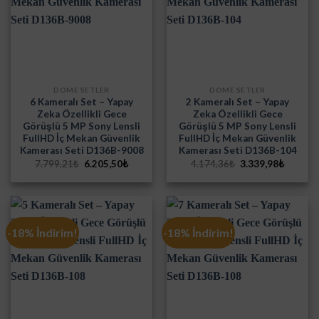
DOME SETLER
DOME SETLER
6 Kameralı Set – Yapay
2 Kameralı Set – Yapay
Zeka Özellikli Gece
Zeka Özellikli Gece
Görüşlü 5 MP Sony Lensli
Görüşlü 5 MP Sony Lensli
FullHD İç Mekan Güvenlik
FullHD İç Mekan Güvenlik
Kamerası Seti D136B-9008
Kamerası Seti D136B-104
Orijinal
Şu
Orijinal
Şu
7.799,21
₺
6.205,50
₺
4.174,36
₺
3.339,98
₺
fiyat:
andaki
fiyat:
andaki
7.799,21₺.
fiyat:
4.174,36₺.
fiyat:
6.205,50₺.
3.339,9
-18% İndirim!
-18% İndirim!