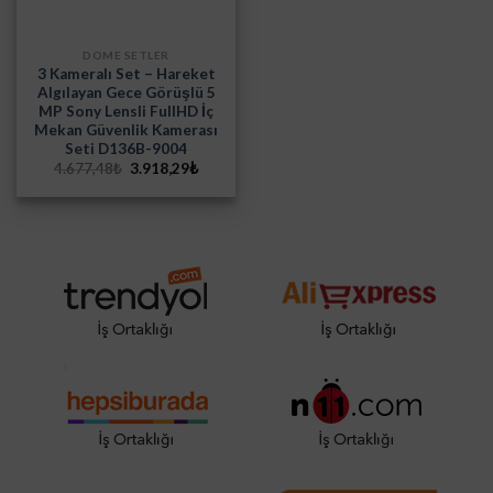
DOME SETLER
3 Kameralı Set – Hareket
Algılayan Gece Görüşlü 5
MP Sony Lensli FullHD İç
Mekan Güvenlik Kamerası
Seti D136B-9004
Orijinal
Şu
4.677,48
₺
3.918,29
₺
fiyat:
andaki
4.677,48₺.
fiyat:
3.918,29₺.