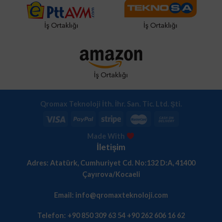
Qromax Teknoloji İth. İhr. San. Tic. Ltd. Şti.
Made With
İletişim
Adres: Atatürk, Cumhuriyet Cd. No:132 D:A, 41400
Çayırova/Kocaeli
Email: info@qromaxteknoloji.com
Telefon: +90 850 309 63 54 +90 262 606 16 62