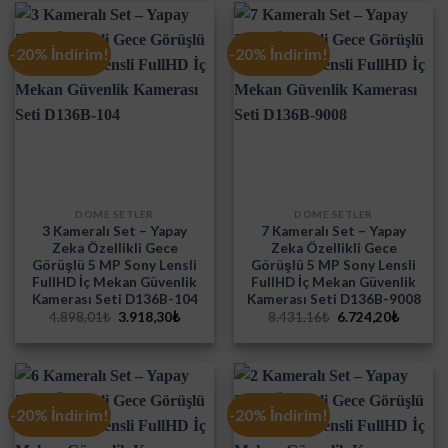
-20% İndirim!
-20% İndirim!
DOME SETLER
DOME SETLER
3 Kameralı Set – Yapay
7 Kameralı Set – Yapay
Zeka Özellikli Gece
Zeka Özellikli Gece
Görüşlü 5 MP Sony Lensli
Görüşlü 5 MP Sony Lensli
FullHD İç Mekan Güvenlik
FullHD İç Mekan Güvenlik
Kamerası Seti D136B-104
Kamerası Seti D136B-9008
Orijinal
Şu
Orijinal
Şu
4.898,01
₺
3.918,30
₺
8.431,16
₺
6.724,20
₺
fiyat:
andaki
fiyat:
andaki
4.898,01₺.
fiyat:
8.431,16₺.
fiyat:
3.918,30₺.
6.724,2
-20% İndirim!
-20% İndirim!