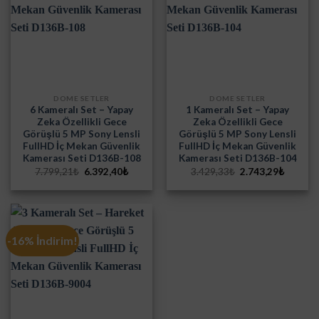
DOME SETLER
DOME SETLER
6 Kameralı Set – Yapay
1 Kameralı Set – Yapay
Zeka Özellikli Gece
Zeka Özellikli Gece
Görüşlü 5 MP Sony Lensli
Görüşlü 5 MP Sony Lensli
FullHD İç Mekan Güvenlik
FullHD İç Mekan Güvenlik
Kamerası Seti D136B-108
Kamerası Seti D136B-104
Orijinal
Şu
Orijinal
Şu
7.799,21
₺
6.392,40
₺
3.429,33
₺
2.743,29
₺
fiyat:
andaki
fiyat:
andaki
7.799,21₺.
fiyat:
3.429,33₺.
fiyat:
6.392,40₺.
2.743,2
-16% İndirim!