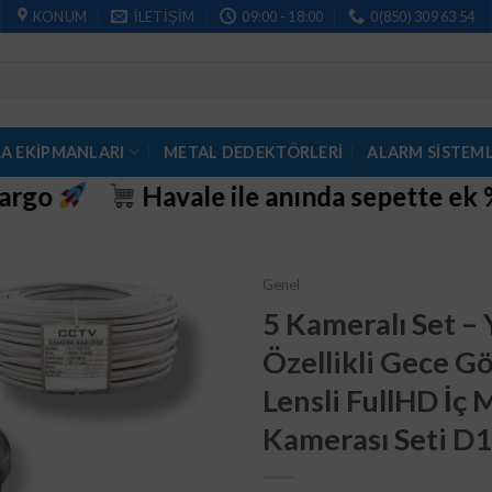
KONUM
İLETIŞIM
09:00 - 18:00
0(850) 309 63 54
A EKİPMANLARI
METAL DEDEKTÖRLERI
ALARM SISTEML
e ile anında sepette ek %4 indirim
20
Genel
5 Kameralı Set –
Özellikli Gece G
Lensli FullHD İç
Kamerası Seti D