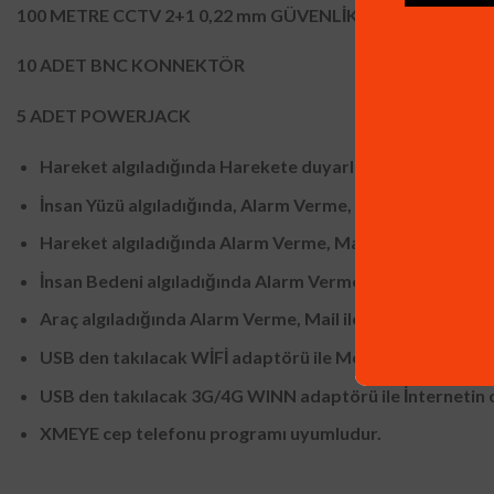
100 METRE CCTV 2+1 0,22 mm GÜVENLİK KAMERA KABL
10 ADET BNC KONNEKTÖR
5 ADET POWERJACK
Hareket algıladığında Harekete duyarlı olarak KAYIT YA
İnsan Yüzü algıladığında, Alarm Verme, Mail ile Haber v
Hareket algıladığında Alarm Verme, Mail ile Haber verm
İnsan Bedeni algıladığında Alarm Verme, Mail ile Haber 
Araç algıladığında Alarm Verme, Mail ile Haber verme, C
USB den takılacak WİFİ adaptörü ile Modeme yani İnter
USB den takılacak 3G/4G WINN adaptörü ile İnternetin 
XMEYE cep telefonu programı uyumludur.