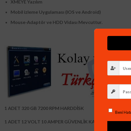
XMEYE Yazılım
Mobil izleme Uygulaması (IOS ve Android)
Mouse-Adaptör ve HDD Vidası Mevcuttur.
1 ADET 320 GB 7200 RPM HARDDİSK
Beni Hatı
1 ADET 12 VOLT 10 AMPER GÜVENLİK KAMERASI İÇİN E