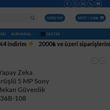
GIRIŞ YAP
SEPET /
0,00
₺
ERI
KURUMSAL
DESTEK
00₺ ve üzeri siparişlerinizde aynı gün ücr
 Yapay Zeka
örüşlü 5 MP Sony
 Mekan Güvenlik
136B-108