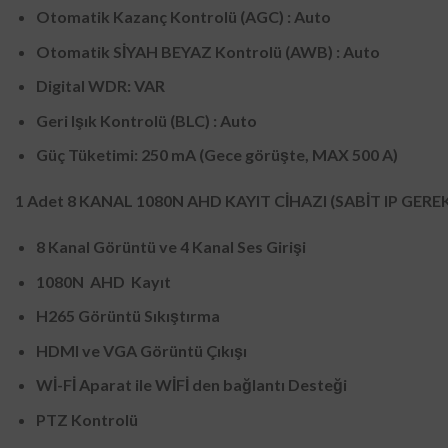
Otomatik Kazanç Kontrolü (AGC) : Auto
Otomatik SİYAH BEYAZ Kontrolü (AWB) : Auto
Digital WDR: VAR
Geri Işık Kontrolü (BLC) : Auto
Güç Tüketimi: 250 mA (Gece görüşte, MAX 500 A)
1 Adet
8 KANAL 1080N AHD KAYIT CİHAZI (SABİT IP GERE
8 Kanal Görüntü ve 4 Kanal Ses Girişi
1080N AHD Kayıt
H265 Görüntü Sıkıştırma
HDMI ve VGA Görüntü Çıkışı
Wİ-Fİ Aparat ile WİFİ den bağlantı Desteği
PTZ Kontrolü