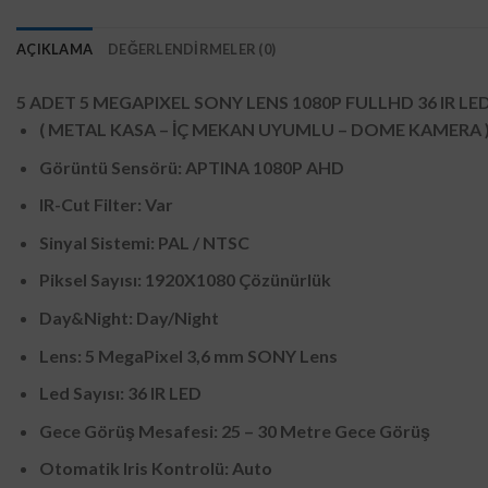
AÇIKLAMA
DEĞERLENDIRMELER (0)
5 ADET
5 MEGAPIXEL SONY LENS 1080P FULLHD 36 IR L
( METAL KASA – İÇ MEKAN UYUMLU – DOME KAMERA 
Görüntü Sensörü: APTINA 1080P AHD
IR-Cut Filter: Var
Sinyal Sistemi: PAL / NTSC
Piksel Sayısı: 1920X1080 Çözünürlük
Day&Night: Day/Night
Lens: 5 MegaPixel 3,6 mm SONY Lens
Led Sayısı: 36 IR LED
Gece Görüş Mesafesi: 25 – 30 Metre Gece Görüş
Otomatik Iris Kontrolü: Auto