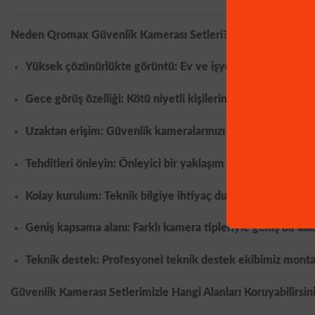
Neden Qromax Güvenlik Kamerası Setleri?
Yüksek çözünürlükte görüntü: Ev ve işyerinizde meydana ge
Gece görüş özelliği: Kötü niyetli kişilerin gece saatlerinde
Uzaktan erişim: Güvenlik kameralarınızı nerede olursanız o
Tehditleri önleyin: Önleyici bir yaklaşım benimseyin. Güvenl
Kolay kurulum: Teknik bilgiye ihtiyaç duymadan kolayca 
Geniş kapsama alanı: Farklı kamera tipleriyle geniş bir alan
Teknik destek: Profesyonel teknik destek ekibimiz montaj 
Güvenlik Kamerası Setlerimizle Hangi Alanları Koruyabilirsin