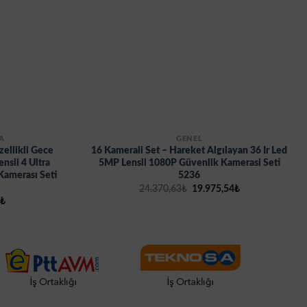
A
GENEL
zellikli Gece
16 Kamerali Set – Hareket Algılayan 36 Ir Led
sli 4 Ultra
5MP Lensli 1080P Güvenlik Kamerasi Seti
amerası Seti
5236
Orijinal
Şu
24.370,63
₺
19.975,54
₺
fiyat:
andaki
Şu
6
₺
24.370,63₺.
fiyat:
andaki
19.975,54₺.
₺.
fiyat:
3.684,56₺.