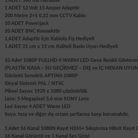
1 ADET 500 GB Harddisk
1 ADET 12 Volt 15 Amper Adaptör
200 Metre 2+1 0,22 mm CCTV Kablo
10 ADET Powerjack
20 ADET BNC Konnektör
1 ADET Adaptör İçin Kablolu Fiş Hediyeli
1 ADET 21 cm x 15 cm Kaliteli Baskı Uyarı Hediyeli
10 Adet 1080P FULLHD 4 WARM LED Gece Renkli Gösteren 
(PLASTİK KASA – SU GEÇİRMEZ – DIŞ ve İÇ MEKAN UYU
Görüntü Sensörü: APTINA 1080P
Sinyal Sistemi: PAL / NTSC
Piksel Sayısı: 1920 x 1080 çözünürlük
Lens: 5 Megapixel 3,6 mm SONY Lens
Led Sayısı: 4 ADET Warm LED
Suya, toza ve diğer dış ortam şartlarına karşı korumalıdır.
1 Adet 16 Kanal 1080N Kayıt H265+ Sıkıştırma Hibrit Kayıt 
16 Kanal Görüntü ve 1 Kanal Ses Girişi