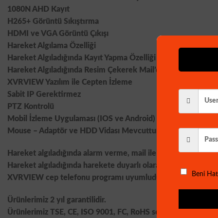
1080N AHD Kayıt
H265+ Görüntü Sıkıştırma
HDMI ve VGA Görüntü Çıkışı
Hareket Algılama Özelliği
Hareket Algıladığında Kayıt Yapma Özelliği
Hareket Algıladığında Resim Çekerek Mail’den Gönderme Öz
XVRVIEW Yazılım ile Cepten İzleme
Sabit IP Gerektirmez
PTZ Kontrolü
Mobil İzleme Uygulaması (IOS ve Android)
Mouse – Adaptör ve HDD Vidası Mevcuttur.
Hareket algıladığında alarm verme, mail ile haber verme, cep
Hareket algıladığında harekete duyarlı olarak kayıt yapma öze
Beni Hat
XVRVIEW cep telefonu programı uyumludur.
Ürünlerimiz 2 yıl garantilidir.
Ürünlerimiz TSE, CE, ISO 9001, FC, RoHS sertifikalarına sahip