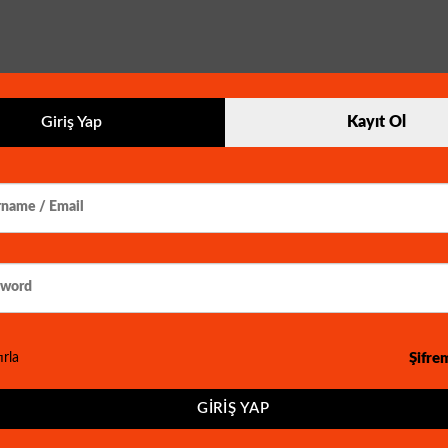
Giriş Yap
Kayıt Ol
elliği
 telefonuna bildirim gönderme özelliğine sahiptir.
lliğine sahiptir.
Şifre
ırla
GIRIŞ YAP
tir.