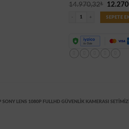
Orijina
14.970,32
₺
12.270
fiyat:
10 Kameralı Set - Gece Renkli Gös
14.970
SEPETE E
SONY LENS 1080P FULLHD GÜVENLİK KAMERASI SETİMİZİN