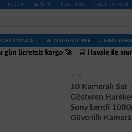
KONUM
İLETIŞIM
09:00 - 18:00
0(850) 309 63 54
RA EKİPMANLARI
METAL DEDEKTÖRLERI
ALARM SISTEML
tsiz kargo 🚀
🛒 Havale ile anında sepett
Genel
10 Kameralı Set 
Gösteren Hareket
Sony Lensli 1080
Güvenlik Kamera