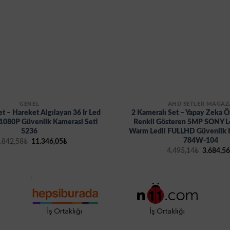
GENEL
AHD SETLER MAĞAZ
et – Hareket Algılayan 36 Ir Led
2 Kameralı Set – Yapay Zeka Ö
1080P Güvenlik Kamerasi Seti
Renkli Gösteren 5MP SONY Len
5236
Warm Ledli FULLHD Güvenlik K
784W-104
Orijinal
Şu
.842,58
₺
11.346,05
₺
fiyat:
andaki
Orijinal
4.495,14
₺
3.684,5
13.842,58₺.
fiyat:
fiyat:
11.346,05₺.
4.495,14