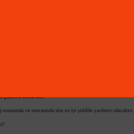
lebilecek her türlü olayı net bir şekilde görüntüleyin.
 dahi etkisiz kalmasını sağlayın.
lun akıllı telefon veya tablet üzerinden izleyin.
ik kameraları kötü niyetli kişileri caydırmak için en etkili araç
kurulum yapın.
ı gözetim altına alın.
esnasında ve sonrasında size en iyi şekilde yardımcı olacaktır.
iz?