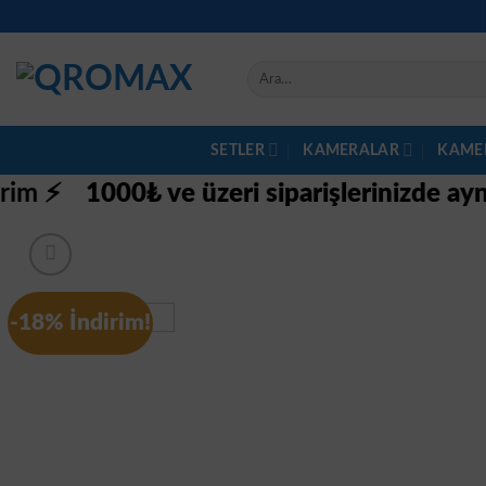
İçeriğe
atla
Ara:
SETLER
KAMERALAR
KAME
0₺ ve üzeri siparişlerinizde aynı gün ücre
-18% İndirim!