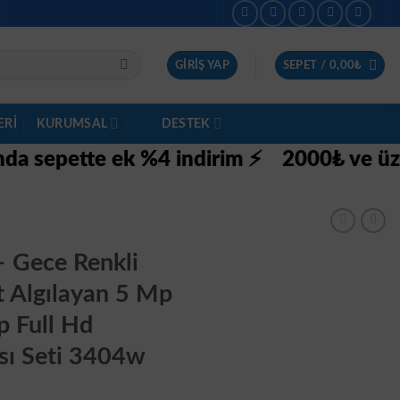
GIRIŞ YAP
SEPET /
0,00
₺
ERI
KURUMSAL
DESTEK
e ek %4 indirim ⚡
2000₺ ve üzeri siparişl
– Gece Renkli
 Algılayan 5 Mp
p Full Hd
sı Seti 3404w