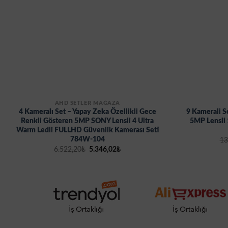
AHD SETLER MAĞAZA
4 Kameralı Set – Yapay Zeka Özellikli Gece
9 Kamerali S
Renkli Gösteren 5MP SONY Lensli 4 Ultra
5MP Lensli 
Warm Ledli FULLHD Güvenlik Kamerası Seti
784W-104
13
Orijinal
Şu
6.522,20
₺
5.346,02
₺
fiyat:
andaki
6.522,20₺.
fiyat:
5.346,02₺.