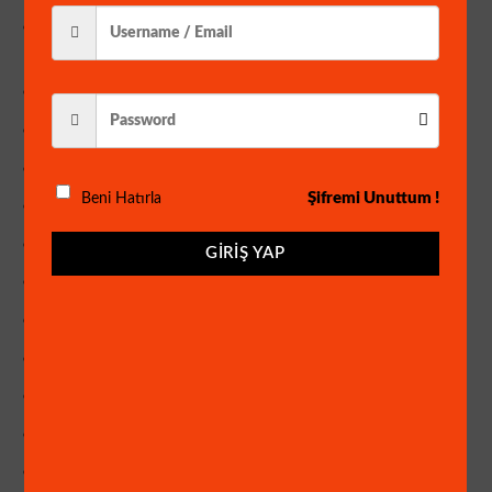
4 Kanal Görüntü ve 4 Kanal Ses Girişi 1080P
ÇÖZÜNÜRLÜKTE Kayıt
H265+ Görüntü Sıkıştırma
5 Megapiksel Kamera Çalıştırma
HDMI ve VGA Görüntü Çıkışı
Şifremi Unuttum !
Beni Hatırla
Wİ-Fİ Aparat ile WİFİ den bağlantı Desteği
3G/4G WINN DESTEĞİ
GIRIŞ YAP
YAPAY ZEKA
ARAÇ ALGILAMA ÖZELLİĞİ
İNSAN ALGILAMA ÖZELLİĞİ
YÜZ ALGILAMA ÖZELLİĞİ
XMEYE Yazılım ile cepten İzleme
PTZ Kontrolü