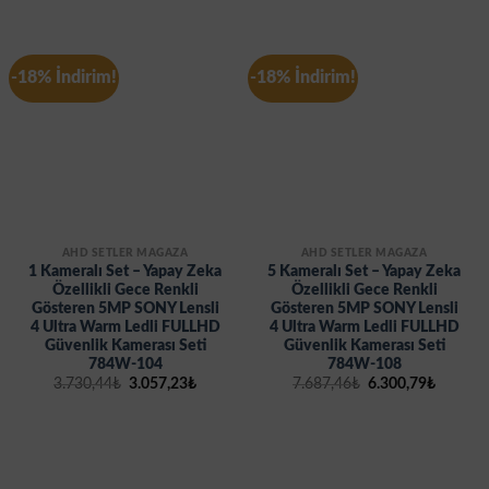
-18% İndirim!
-18% İndirim!
AHD SETLER MAĞAZA
AHD SETLER MAĞAZA
1 Kameralı Set – Yapay Zeka
5 Kameralı Set – Yapay Zeka
Özellikli Gece Renkli
Özellikli Gece Renkli
Gösteren 5MP SONY Lensli
Gösteren 5MP SONY Lensli
4 Ultra Warm Ledli FULLHD
4 Ultra Warm Ledli FULLHD
Güvenlik Kamerası Seti
Güvenlik Kamerası Seti
784W-104
784W-108
Orijinal
Şu
Orijinal
Şu
3.730,44
₺
3.057,23
₺
7.687,46
₺
6.300,79
₺
fiyat:
andaki
fiyat:
andaki
3.730,44₺.
fiyat:
7.687,46₺.
fiyat:
3.057,23₺.
6.300,7