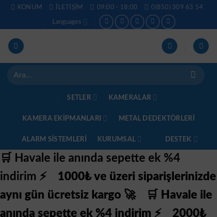
İçeriğe
KONUM
İLETIŞIM
09:00 - 18:00
0(850) 309 63 54
atla
Languages
Ara:
SETLER
KAMERALAR
KAMERA EKİPMANLARI
METAL DEDEKTÖRLERI
ALARM SISTEMLERI
KURUMSAL
DESTEK
🛒 Havale ile anında sepette ek %4
indirim ⚡
1000₺ ve üzeri siparişlerinizde
aynı gün ücretsiz kargo 🚀
🛒 Havale ile
anında sepette ek %4 indirim ⚡
2000₺