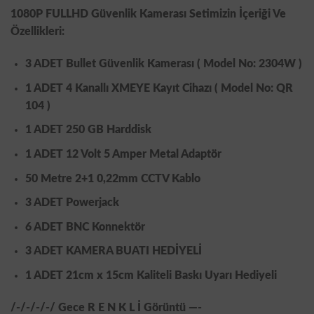
1080P FULLHD Güvenlik Kamerası Setimizin İçeriği Ve
Özellikleri:
3 ADET Bullet Güvenlik Kamerası ( Model No: 2304W )
1 ADET 4 Kanallı XMEYE Kayıt Cihazı
( Model No: QR
104 )
1 ADET 250 GB Harddisk
1 ADET 12 Volt 5 Amper Metal Adaptör
50 Metre 2+1 0,22mm CCTV Kablo
3 ADET Powerjack
6 ADET BNC Konnektör
3 ADET KAMERA BUATI HEDİYELİ
1 ADET 21cm x 15cm Kaliteli Baskı Uyarı Hediyeli
/-/-/-/-/ Gece
R E N K L İ
Görüntü —-