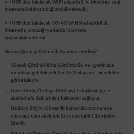
<->USB den takılacak WİFİ adaptörü ile Modeme yani
İnternete kablosuz bağlanabilmektedir.
<->USB den takılacak 3G/4G WINN adaptörü ile
İnternetin olmadığı yerlerde internete
bağlanabilmektedir.
Neden Qromax Güvenlik Kamerası Setleri?
Yüksek Çözünürlükte Görüntü: Ev ve işyerinizde
meydana gelebilecek her türlü olayı net bir şekilde
görüntüleyin.
Gece Görüş Özelliği: Kötü niyetli kişilerin gece
saatlerinde dahi etkisiz kalmasını sağlayın.
Uzaktan Erişim: Güvenlik kameralarınızı nerede
olursanız olun akıllı telefon veya tablet üzerinden
izleyin.
Tehditleri Önleyin: Önleyici bir yaklaşım benimseyin.