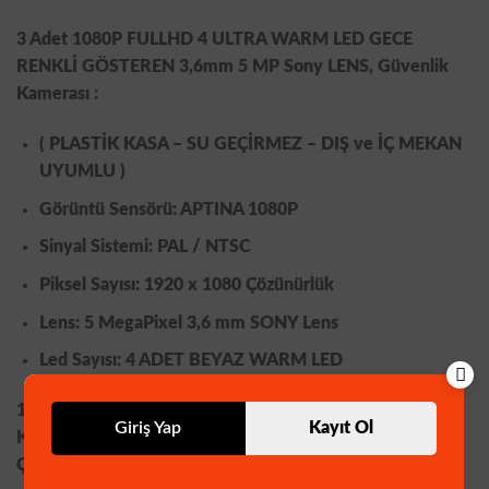
3 Adet 1080P FULLHD 4 ULTRA WARM LED GECE
RENKLİ GÖSTEREN 3,6mm 5 MP Sony LENS, Güvenlik
Kamerası :
( PLASTİK KASA – SU GEÇİRMEZ – DIŞ ve İÇ MEKAN
UYUMLU )
Görüntü Sensörü: APTINA 1080P
Sinyal Sistemi: PAL / NTSC
Piksel Sayısı: 1920 x 1080 Çözünürlük
Lens: 5 MegaPixel 3,6 mm SONY Lens
Led Sayısı: 4 ADET BEYAZ WARM LED
1 Adet 4 KANAL 1080P H265+ SIKIŞTIRMA HİBRİT
Giriş Yap
Kayıt Ol
KAYIT CİHAZI ( XMEYE YAZILIM. HDMİ-VOUT ve VGA
ÇIKIŞLI)