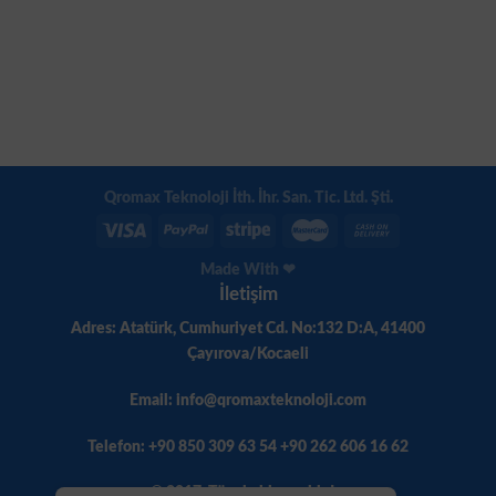
Qromax Teknoloji İth. İhr. San. Tic. Ltd. Şti.
Made With ❤
İletişim
Adres: Atatürk, Cumhuriyet Cd. No:132 D:A, 41400
Çayırova/Kocaeli
Email: info@qromaxteknoloji.com
Telefon: +90 850 309 63 54 +90 262 606 16 62
© 2017. Tüm hakları saklıdır.