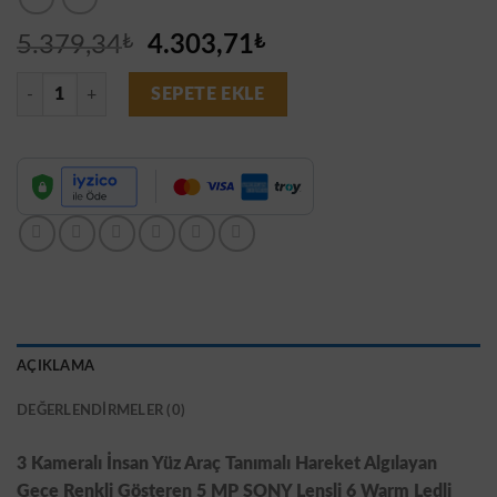
Orijinal
Şu
5.379,34
₺
4.303,71
₺
fiyat:
andaki
3 Kameralı Set - Yapay Zeka Özellikli Gece Renkli Gösteren 5MP SONY
5.379,34₺.
fiyat:
SEPETE EKLE
4.303,71₺.
AÇIKLAMA
DEĞERLENDIRMELER (0)
3 Kameralı İnsan Yüz Araç Tanımalı Hareket Algılayan
Gece Renkli Gösteren 5 MP SONY Lensli 6 Warm Ledli