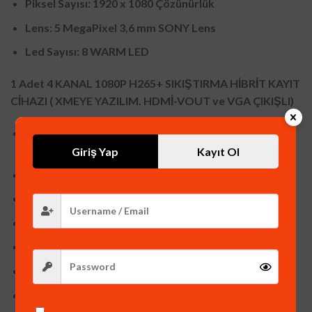
Piksel Sayısı: 1920 x 1080 Çözünürlük
Lens: 5 MegaPixel 3,6 mm SONY Lens
Led Sayısı: 8 WARM LED
1 Adet 4 KANAL 1080P H265+ SIKIŞTIRMA HİBRİT KAYIT
CİHAZI ( XMEYE YAZILIM. HDMİ-VOUT ve VGA ÇIKIŞLI)
4 Kanal Görüntü ve 4 Kanal Ses Girişi 1080P
ÇÖZÜNÜRLÜKTE Kayıt
Giriş Yap
Kayıt Ol
H265+ Görüntü Sıkıştırma
5 Megapiksel Kamera Çalıştırma
HDMI ve VGA Görüntü Çıkışı
Wİ-Fİ Aparat ile WİFİ den bağlantı Desteği
3G/4G WINN DESTEĞİ
YAPAY ZEKA