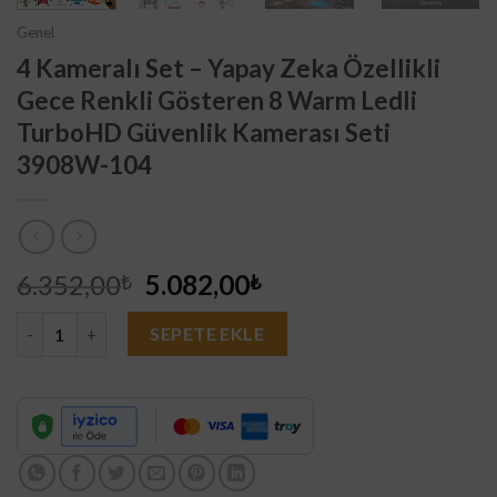
Genel
4 Kameralı Set – Yapay Zeka Özellikli
Gece Renkli Gösteren 8 Warm Ledli
TurboHD Güvenlik Kamerası Seti
3908W-104
Orijinal
Şu
6.352,00
5.082,00
₺
₺
fiyat:
andaki
4 Kameralı Set - Yapay Zeka Özellikli Gece Renkli Gösteren 8 
6.352,00₺.
fiyat:
SEPETE EKLE
5.082,00₺.