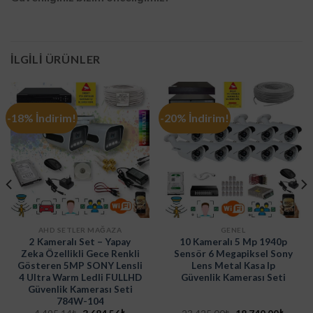
İLGILI ÜRÜNLER
-18% İndirim!
-20% İndirim!
AHD SETLER MAĞAZA
GENEL
2 Kameralı Set – Yapay
10 Kameralı 5 Mp 1940p
Zeka Özellikli Gece Renkli
Sensör 6 Megapiksel Sony
Gösteren 5MP SONY Lensli
Lens Metal Kasa Ip
4 Ultra Warm Ledli FULLHD
Güvenlik Kamerası Seti
Güvenlik Kamerası Seti
784W-104