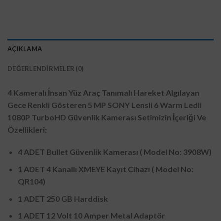
AÇIKLAMA
DEĞERLENDIRMELER (0)
4 Kameralı İnsan Yüz Araç Tanımalı Hareket Algılayan
Gece Renkli Gösteren 5 MP SONY Lensli 6 Warm Ledli
1080P TurboHD Güvenlik Kamerası Setimizin İçeriği Ve
Özellikleri:
4 ADET Bullet Güvenlik Kamerası ( Model No: 3908W)
1 ADET 4 Kanallı XMEYE Kayıt Cihazı
( Model No:
QR104)
1 ADET 250 GB Harddisk
1 ADET 12 Volt 10 Amper Metal Adaptör