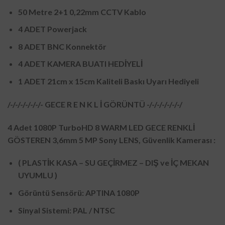
50 Metre 2+1 0,22mm CCTV Kablo
4 ADET Powerjack
8 ADET BNC Konnektör
4 ADET KAMERA BUATI HEDİYELİ
1 ADET 21cm x 15cm Kaliteli Baskı Uyarı Hediyeli
/-/-/-/-/-/-/- GECE R E N K L İ GÖRÜNTÜ -/-/-/-/-/-/-/
4 Adet 1080P TurboHD 8 WARM LED GECE RENKLİ
GÖSTEREN 3,6mm 5 MP Sony LENS, Güvenlik Kamerası :
( PLASTİK KASA – SU GEÇİRMEZ – DIŞ ve İÇ MEKAN
UYUMLU )
Görüntü Sensörü: APTINA 1080P
Sinyal Sistemi: PAL / NTSC