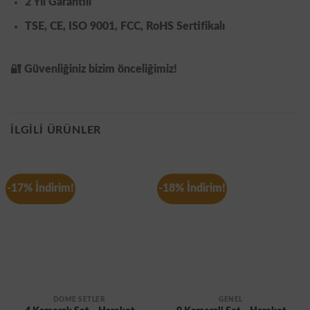
2 Yıl Garantili
TSE, CE, ISO 9001, FCC, RoHS
Sertifikalı
🔐
Güvenliğiniz bizim önceliğimiz!
İLGILI ÜRÜNLER
-17% İndirim!
-18% İndirim!
DOME SETLER
GENEL