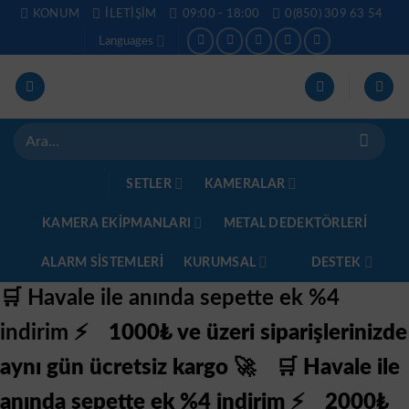
İçeriğe
KONUM
İLETIŞIM
09:00 - 18:00
0(850) 309 63 54
atla
Languages
Ara:
SETLER
KAMERALAR
KAMERA EKİPMANLARI
METAL DEDEKTÖRLERI
ALARM SISTEMLERI
KURUMSAL
DESTEK
🛒 Havale ile anında sepette ek %4
indirim ⚡
1000₺ ve üzeri siparişlerinizde
aynı gün ücretsiz kargo 🚀
🛒 Havale ile
anında sepette ek %4 indirim ⚡
2000₺