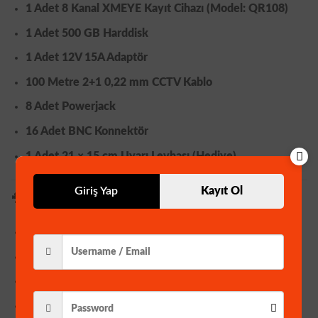
1 Adet 8 Kanal XMEYE Kayıt Cihazı (
Model: QR108
)
1 Adet
500 GB Harddisk
1 Adet
12V 15A Adaptör
100 Metre
2+1 0,22 mm CCTV Kablo
8 Adet
Powerjack
16 Adet
BNC Konnektör
1 Adet
21 × 15 cm Uyarı Levhası (Hediye)
Giriş Yap
Kayıt Ol
🎥
KAMERA ÖZELLİKLERİ (8 ADET)
Çözünürlük:
1920 × 1080 (FULL HD)
Lens:
5 MP 3,6 mm SONY Lens
Görüntü Sensörü:
APTINA 1080P
Sinyal Sistemi:
PAL / NTSC