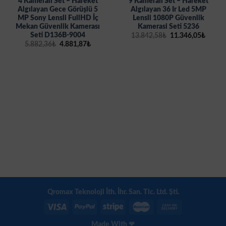
4 Kameralı Set – Hareket
9 Kamerali Set – Hareket
Algılayan Gece Görüşlü 5
Algılayan 36 Ir Led 5MP
MP Sony Lensli FullHD İç
Lensli 1080P Güvenlik
Mekan Güvenlik Kamerası
Kamerasi Seti 5236
Seti D136B-9004
Orijinal
Şu
13.842,58
₺
11.346,05
₺
fiyat:
andak
Orijinal
Şu
5.882,36
₺
4.881,87
₺
13.842,58₺.
fiyat:
fiyat:
andaki
11.346
5.882,36₺.
fiyat:
4.881,87₺.
Qromax Teknoloji İth. İhr. San. Tic. Ltd. Şti.
Made With ❤