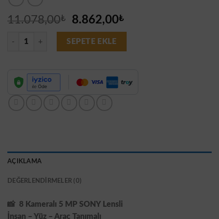
Orijinal
Şu
11.078,00
₺
8.862,00
₺
fiyat:
andaki
8 Kameralı Set - Yapay Zeka Özellikli Gece Renkli Gösteren 5MP SON
11.078,00₺.
fiyat:
SEPETE EKLE
8.862,00₺.
AÇIKLAMA
DEĞERLENDIRMELER (0)
📸
8 Kameralı 5 MP SONY Lensli
İnsan – Yüz – Araç Tanımalı