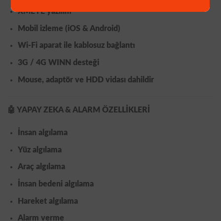
XMEYE yazılım
Mobil izleme (
iOS & Android
)
Wi-Fi aparat ile kablosuz bağlantı
3G / 4G WINN desteği
Mouse, adaptör ve HDD vidası dahildir
🤖
YAPAY ZEKA & ALARM ÖZELLİKLERİ
İnsan algılama
Yüz algılama
Araç algılama
İnsan bedeni algılama
Hareket algılama
Alarm verme