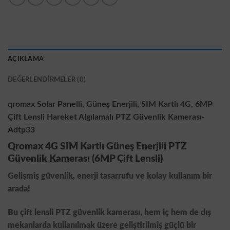
AÇIKLAMA
DEĞERLENDIRMELER (0)
qromax Solar Panelli, Güneş Enerjili, SIM Kartlı 4G, 6MP
Çift Lensli Hareket Algılamalı PTZ Güvenlik Kamerası-
Adtp33
Qromax 4G SIM Kartlı Güneş Enerjili PTZ
Güvenlik Kamerası (6MP Çift Lensli)
Gelişmiş güvenlik, enerji tasarrufu ve kolay kullanım bir
arada!
Bu çift lensli PTZ güvenlik kamerası, hem iç hem de dış
mekanlarda kullanılmak üzere geliştirilmiş güçlü bir