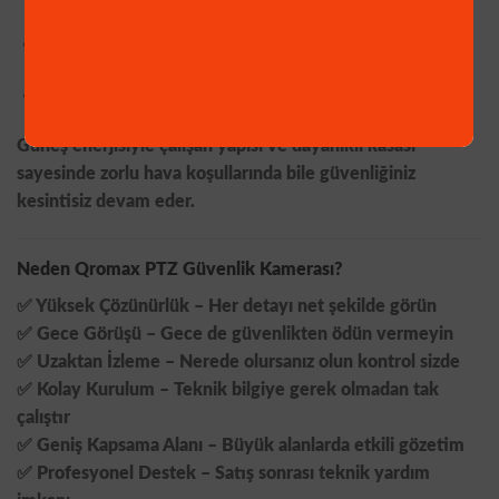
Hassasiyet seviyesini değiştirebilir,
Canlı görüntüye erişebilirsiniz.
Güneş enerjisiyle çalışan yapısı ve dayanıklı kasası
sayesinde zorlu hava koşullarında bile güvenliğiniz
kesintisiz devam eder.
Neden Qromax PTZ Güvenlik Kamerası?
✅
Yüksek Çözünürlük
– Her detayı net şekilde görün
✅
Gece Görüşü
– Gece de güvenlikten ödün vermeyin
✅
Uzaktan İzleme
– Nerede olursanız olun kontrol sizde
✅
Kolay Kurulum
– Teknik bilgiye gerek olmadan tak
çalıştır
✅
Geniş Kapsama Alanı
– Büyük alanlarda etkili gözetim
✅
Profesyonel Destek
– Satış sonrası teknik yardım