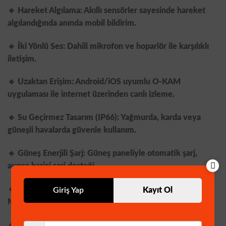
🔹
Hareket Algılama:
Akıllı sensörler sayesinde hareket
algılandığında anında mobil bildirim.
🔹
İki Yönlü Ses:
Dahili mikrofon ve hoparlör ile karşılıklı
iletişim.
🔹
Uzaktan Erişim:
Android/iOS uyumlu O-KAM
uygulaması ile internet üzerinden canlı izleme.
🔹
Su Geçirmez Tasarım (IP66):
Yağmurda, karda veya
güneşli havalarda güvenle kullanım.
🔹
Güneş Enerjili Şarj:
Güneş paneliyle otomatik şarj,
ayrıca harici şarj desteği.
🔹
Depolama Seçenekleri:
Bulut veya 128GB’a kadar
Giriş Yap
Kayıt Ol
Micro SD kart desteği.
🔹
12000 mAh Batarya:
Uzun süreli ve kesintisiz kullanım.