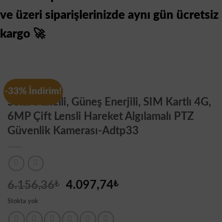
ve üzeri siparişlerinizde aynı gün ücretsiz
kargo 🚀
Genel
-33% İndirim!
Solar Panelli, Güneş Enerjili, SIM Kartlı 4G,
6MP Çift Lensli Hareket Algılamalı PTZ
Güvenlik Kamerası-Adtp33
Orijinal
Şu
6.156,36
₺
4.097,74
₺
fiyat:
andaki
Stokta yok
6.156,36₺.
fiyat:
4.097,74₺.