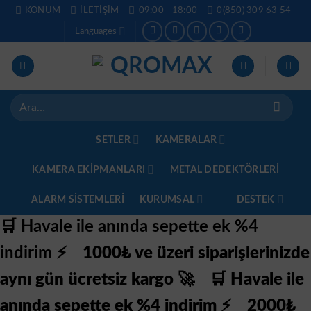
İçeriğe
KONUM
İLETIŞIM
09:00 - 18:00
0(850) 309 63 54
atla
Languages
Ara:
SETLER
KAMERALAR
KAMERA EKİPMANLARI
METAL DEDEKTÖRLERI
ALARM SISTEMLERI
KURUMSAL
DESTEK
🛒 Havale ile anında sepette ek %4
indirim ⚡
1000₺ ve üzeri siparişlerinizde
aynı gün ücretsiz kargo 🚀
🛒 Havale ile
anında sepette ek %4 indirim ⚡
2000₺