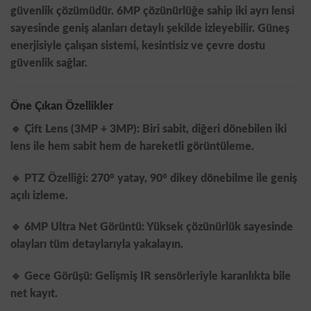
güvenlik çözümüdür. 6MP çözünürlüğe sahip iki ayrı lensi
sayesinde geniş alanları detaylı şekilde izleyebilir. Güneş
enerjisiyle çalışan sistemi, kesintisiz ve çevre dostu
güvenlik sağlar.
Öne Çıkan Özellikler
🔹
Çift Lens (3MP + 3MP):
Biri sabit, diğeri dönebilen iki
lens ile hem sabit hem de hareketli görüntüleme.
🔹
PTZ Özelliği:
270° yatay, 90° dikey dönebilme ile geniş
açılı izleme.
🔹
6MP Ultra Net Görüntü:
Yüksek çözünürlük sayesinde
olayları tüm detaylarıyla yakalayın.
🔹
Gece Görüşü:
Gelişmiş IR sensörleriyle karanlıkta bile
net kayıt.