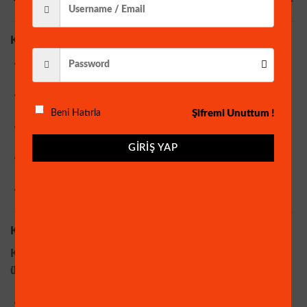
Kullanım Alanları
Ev ve işyeri güvenliği
Kapı önü ve otoparklar
Şifremi Unuttum !
Beni Hatırla
Bahçeler, tarlalar ve çiftlikler
GIRIŞ YAP
Bebek ve yaşlı bakım odaları
Evcil hayvan izleme
Kullanım Kolaylığı
Kameranın kurulumu oldukça basittir. Mobil uygulama
üzerinden:
Hareket izleme ayarlarını yapabilir,