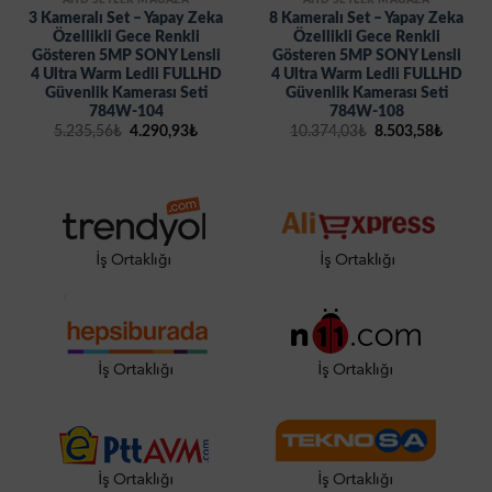
AHD SETLER MAĞAZA
AHD SETLER MAĞAZA
3 Kameralı Set – Yapay Zeka
8 Kameralı Set – Yapay Zeka
Özellikli Gece Renkli
Özellikli Gece Renkli
Gösteren 5MP SONY Lensli
Gösteren 5MP SONY Lensli
4 Ultra Warm Ledli FULLHD
4 Ultra Warm Ledli FULLHD
Güvenlik Kamerası Seti
Güvenlik Kamerası Seti
784W-104
784W-108
Orijinal
Şu
Orijinal
Şu
5.235,56
₺
4.290,93
₺
10.374,03
₺
8.503,58
₺
fiyat:
andaki
fiyat:
andaki
5.235,56₺.
fiyat:
10.374,03₺.
fiyat:
4.290,93₺.
8.503,5