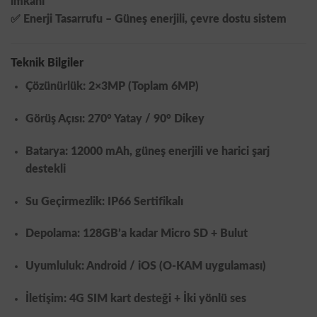
imkanı
✅
Enerji Tasarrufu
– Güneş enerjili, çevre dostu sistem
Teknik Bilgiler
Çözünürlük:
2×3MP (Toplam 6MP)
Görüş Açısı:
270° Yatay / 90° Dikey
Batarya:
12000 mAh, güneş enerjili ve harici şarj
destekli
Su Geçirmezlik:
IP66 Sertifikalı
Depolama:
128GB’a kadar Micro SD + Bulut
Uyumluluk:
Android / iOS (O-KAM uygulaması)
İletişim:
4G SIM kart desteği + İki yönlü ses