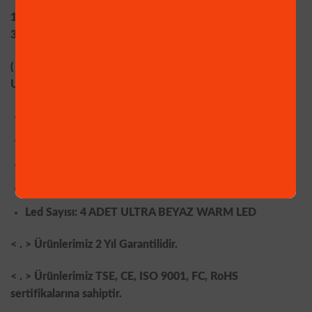
1080P FULLHD 4 WARM LED GECE RENKLİ GÖSTEREN
3,6mm 5 MP Sony LENS, Güvenlik Kamerası :
( PLASTİK KASA – SU GEÇİRMEZ – DIŞ ve İÇ MEKAN
UYUMLU )
Görüntü Sensörü: APTINA 1080P
Sinyal Sistemi: PAL / NTSC
Piksel Sayısı: 1920 x 1080 Çözünürlük
Lens: 5 MegaPixel 3,6 mm SONY Lens
Led Sayısı: 4 ADET ULTRA BEYAZ WARM LED
< . > Ürünlerimiz 2 Yıl Garantilidir.
< . > Ürünlerimiz TSE, CE, ISO 9001, FC, RoHS
sertifikalarına sahiptir.