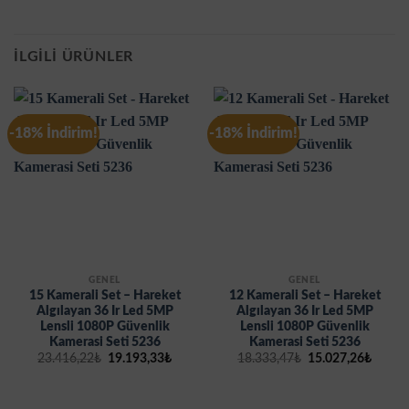
İLGILI ÜRÜNLER
-18% İndirim!
-18% İndirim!
GENEL
GENEL
15 Kamerali Set – Hareket
12 Kamerali Set – Hareket
Algılayan 36 Ir Led 5MP
Algılayan 36 Ir Led 5MP
Lensli 1080P Güvenlik
Lensli 1080P Güvenlik
Kamerasi Seti 5236
Kamerasi Seti 5236
Orijinal
Şu
Orijinal
Şu
23.416,22
₺
19.193,33
₺
18.333,47
₺
15.027,26
₺
fiyat:
andaki
fiyat:
andak
23.416,22₺.
fiyat:
18.333,47₺.
fiyat:
19.193,33₺.
15.027