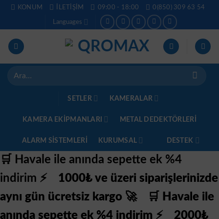
İçeriğe
KONUM
İLETIŞIM
09:00 - 18:00
0(850) 309 63 54
atla
Languages
Ara:
SETLER
KAMERALAR
KAMERA EKİPMANLARI
METAL DEDEKTÖRLERI
ALARM SISTEMLERI
KURUMSAL
DESTEK
🛒 Havale ile anında sepette ek %4
indirim ⚡
1000₺ ve üzeri siparişlerinizde
aynı gün ücretsiz kargo 🚀
🛒 Havale ile
anında sepette ek %4 indirim ⚡
2000₺