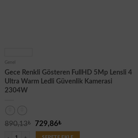
Genel
Gece Renkli Gösteren FullHD 5Mp Lensli 4
Ultra Warm Ledli Güvenlik Kamerasi
2304W
Orijinal
Şu
890,13
₺
729,86
₺
fiyat:
andaki
Gece Renkli Gösteren FullHD 5Mp Lensli 4 Ultra Warm Ledli Güvenlik
SEPETE EKLE