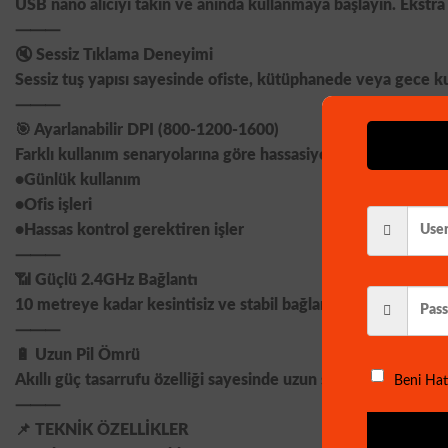
USB nano alıcıyı takın ve anında kullanmaya başlayın. Ekstr
⸻
🔇 Sessiz Tıklama Deneyimi
Sessiz tuş yapısı sayesinde ofiste, kütüphanede veya gece ku
⸻
🎯 Ayarlanabilir DPI (800-1200-1600)
Farklı kullanım senaryolarına göre hassasiyet ayarı yapabilirsi
•Günlük kullanım
•Ofis işleri
•Hassas kontrol gerektiren işler
⸻
📶 Güçlü 2.4GHz Bağlantı
10 metreye kadar kesintisiz ve stabil bağlantı sunar.
⸻
🔋 Uzun Pil Ömrü
Akıllı güç tasarrufu özelliği sayesinde uzun süre kullanım sağl
Beni Hat
⸻
📌 TEKNİK ÖZELLİKLER