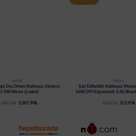
DİĞER
DİĞER
dge Dış Ortam Kablosuz Aktarıcı
Şarj Edilebilir Kablosuz Mou
t 500 Metre (2 adet)
1600 DPI Ergonomik 2.4G Bluet
Orijinal
Şu
Orijinal
.690,75
₺
2.307,90
₺
404,25
₺
313,95
₺
fiyat:
andaki
fiyat:
3.690,75₺.
fiyat:
404,25₺.
2.307,90₺.