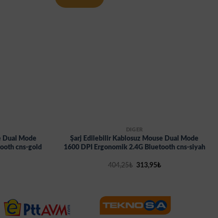
DİĞER
se Dual Mode
Şarj Edilebilir Kablosuz Mouse Dual Mode
ooth cns-gold
1600 DPI Ergonomik 2.4G Bluetooth cns-siyah
Şu
Orijinal
Şu
404,25
₺
313,95
₺
andaki
fiyat:
andaki
fiyat:
404,25₺.
fiyat:
313,95₺.
313,95₺.