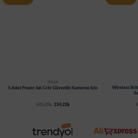
DİĞER
Wireless Bri
5 Adet Power Jak Cctv Güvenlik Kamerası Için
Se
Orijinal
Şu
301,35
₺
234,22
₺
3
fiyat:
andaki
301,35₺.
fiyat:
234,22₺.