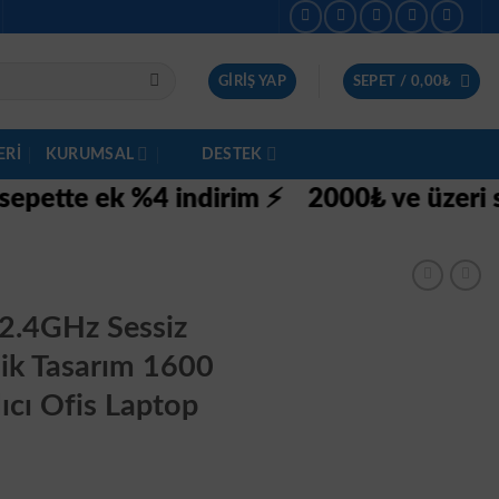
GIRIŞ YAP
SEPET /
0,00
₺
ERI
KURUMSAL
DESTEK
 ek %4 indirim ⚡
2000₺ ve üzeri siparişle
2.4GHz Sessiz
ik Tasarım 1600
cı Ofis Laptop