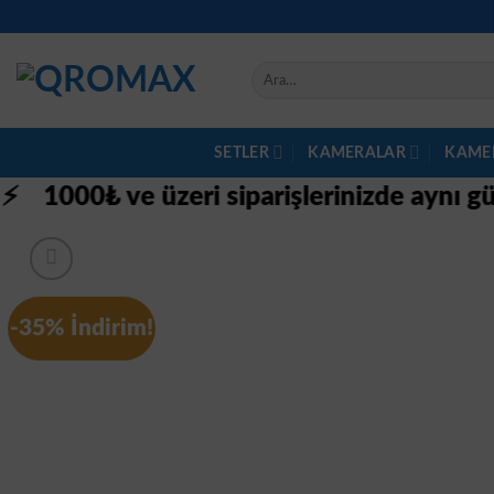
İçeriğe
atla
Ara:
SETLER
KAMERALAR
KAME
₺ ve üzeri siparişlerinizde aynı gün ücret
-35% İndirim!