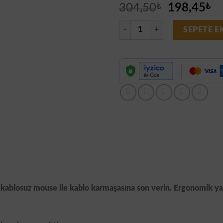
Orijinal
Ş
304,50
₺
198,45
₺
fiyat:
an
Kablosuz Mouse 2.4GHz Sessiz Tı
304,50₺.
fi
SEPETE E
19
bu kablosuz mouse ile kablo karmaşasına son verin. Ergonomik yap