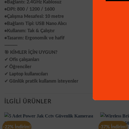
•Bağlantı: 2.4GHz Kablosuz
•DPI: 800 / 1200 / 1600
•Çalışma Mesafesi: 10 metre
•Bağlantı Tipi: USB Nano Alıcı
•Kullanım: Tak & Çalıştır
•Tasarım: Ergonomik ve hafif
⸻
🎯 KİMLER İÇİN UYGUN?
✔ Ofis çalışanları
✔ Öğrenciler
✔ Laptop kullanıcıları
✔ Günlük pratik kullanım isteyenler
İLGILI ÜRÜNLER
-22% İndirim!
-37% İndirim!