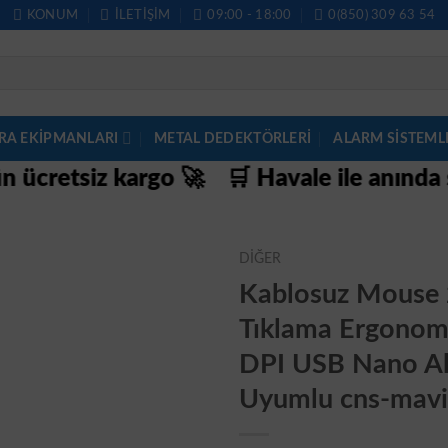
KONUM
İLETIŞIM
09:00 - 18:00
0(850) 309 63 54
RA EKİPMANLARI
METAL DEDEKTÖRLERI
ALARM SISTEML
siz kargo 🚀
🛒 Havale ile anında sepette
DİĞER
Kablosuz Mouse 
Tıklama Ergonom
DPI USB Nano Alı
Uyumlu cns-mavi