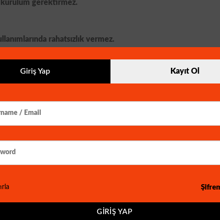
a kurulum gerektirmez.
llanımlarında rahatsızlık vermez.
Giriş Yap
Kayıt Ol
niz.
ar.
Şifre
ırla
GIRIŞ YAP