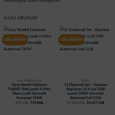
Güvenliğiniz bizim önceliğimiz!
İLGILI ÜRÜNLER
-18% İndirim!
-18% İndirim!
AHD KAMERALAR
GENEL
Gece Renkli Gösteren
11 Kamerali Set – Hareket
FullHD 5Mp Lensli 4 Ultra
Algılayan 36 Ir Led 5MP
Warm Ledli Güvenlik
Lensli 1080P Güvenlik
Kamerasi 784W
Kamerasi Seti 5236
Orijinal
Şu
Orijinal
Şu
890,13
₺
729,86
₺
17.601,01
₺
14.427,50
₺
fiyat:
andaki
fiyat:
andak
890,13₺.
fiyat:
17.601,01₺.
fiyat:
729,86₺.
14.427