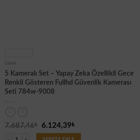
Genel
5 Kameralı Set – Yapay Zeka Özellikli Gece
Renkli Gösteren Fullhd Güvenlik Kamerası
Seti 784w-9008
Orijinal
Şu
7.687,46
₺
6.124,39
₺
fiyat:
andaki
5 Kameralı Set - Yapay Zeka Özellikli Gece Renkli Gösteren Fullhd Güv
SEPETE EKLE