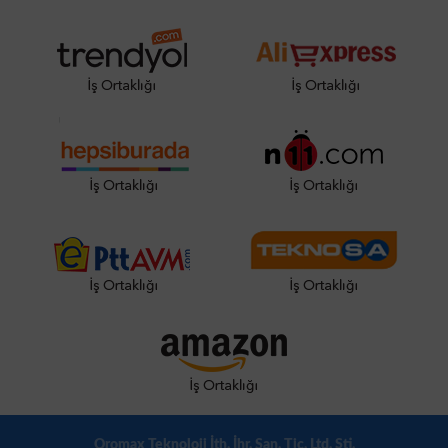
Qromax Teknoloji İth. İhr. San. Tic. Ltd. Şti.