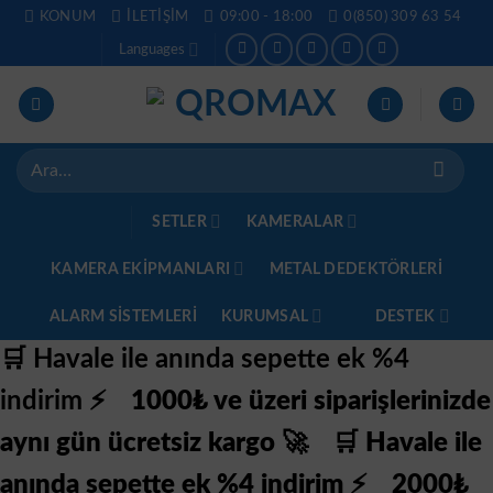
İçeriğe
KONUM
İLETIŞIM
09:00 - 18:00
0(850) 309 63 54
atla
Languages
Ara:
SETLER
KAMERALAR
KAMERA EKİPMANLARI
METAL DEDEKTÖRLERI
ALARM SISTEMLERI
KURUMSAL
DESTEK
🛒 Havale ile anında sepette ek %4
indirim ⚡
1000₺ ve üzeri siparişlerinizde
aynı gün ücretsiz kargo 🚀
🛒 Havale ile
anında sepette ek %4 indirim ⚡
2000₺