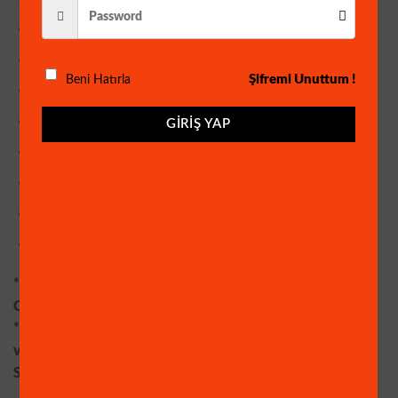
İNSAN ALGILAMA ÖZELLİĞİ
YÜZ ALGILAMA ÖZELLİĞİ
Şifremi Unuttum !
Beni Hatırla
HAREKET ALGILAMA ÖZELLİĞİ
HAREKET ALGILADIĞINDA KAYIT YAPMA ÖZELLİĞİ
GIRIŞ YAP
XMEYE Yazılım ile cepten İzleme
PTZ Kontrolü
Mobil izleme Uygulaması (IOS ve Android)
Mouse-Adaptör ve HDD Vidası Mevcuttur.
* Araç algıladığında Alarm Verme, Mail ile Haber verme,
Cep Telefonuna Bildirim Gönderme Özelliğine Sahiptir.
* Hareket algıladığında Alarm Verme, Mail ile Haber
verme, Cep Telefonuna Bildirim Gönderme Özelliğine
Sahiptir.