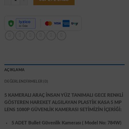
7.687,46₺.
fiyat:
6.124,39₺.
AÇIKLAMA
DEĞERLENDIRMELER (0)
5 KAMERALI ARAÇ İNSAN YÜZ TANIMALI GECE RENKLİ
GÖSTEREN HAREKET ALGILAYAN PLASTİK KASA 5 MP
LENS 1080P GÜVENLİK KAMERASI SETİMİZİN İÇERİĞİ:
5 ADET Bullet Güvenlik Kamerası ( Model No: 784W)