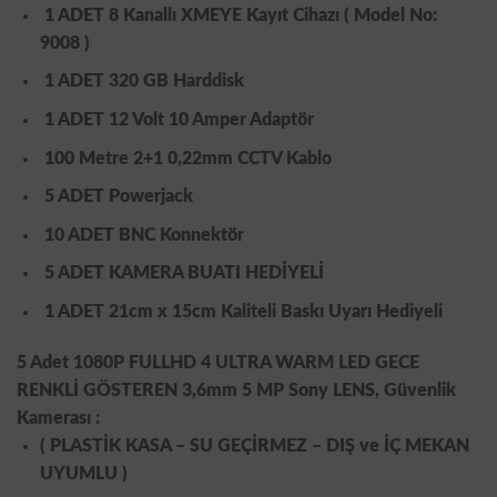
1 ADET 8 Kanallı XMEYE Kayıt Cihazı
( Model No:
9008 )
1 ADET 320 GB Harddisk
1 ADET 12 Volt 10 Amper Adaptör
100 Metre 2+1 0,22mm CCTV Kablo
5 ADET Powerjack
10 ADET BNC Konnektör
5 ADET KAMERA BUATI HEDİYELİ
1 ADET 21cm x 15cm Kaliteli Baskı Uyarı Hediyeli
5 Adet 1080P FULLHD 4 ULTRA WARM LED GECE
RENKLİ GÖSTEREN 3,6mm 5 MP Sony LENS, Güvenlik
Kamerası :
( PLASTİK KASA – SU GEÇİRMEZ – DIŞ ve İÇ MEKAN
UYUMLU )