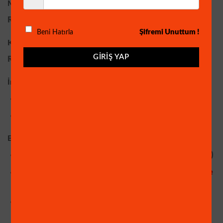
Model:
RBKIT-101-868 (EU)
Şifremi Unuttum !
Beni Hatırla
Kablosuz İletişim:
GIRIŞ YAP
RBF
İnternet Bağlantısı:
Ethernet: 1 × RJ45 Portu (10/100 Mbps)
Wi-Fi: IEEE 802.11 b/g/n, 2.4GHz
Batarya Tipi ve Ömrü:
Kumanda: CR2032 × 1 (
bekleme modunda 5 yıla kadar
)
Hareket Sensörü (Pır Dedektör): CR123A × 1 (
bekleme
modunda 5 yıla kadar
)
Pencere/Kapı Sensörü (Manyetik Kontak): AA × 1
(
bekleme modunda 5.5 yıla kadar
)