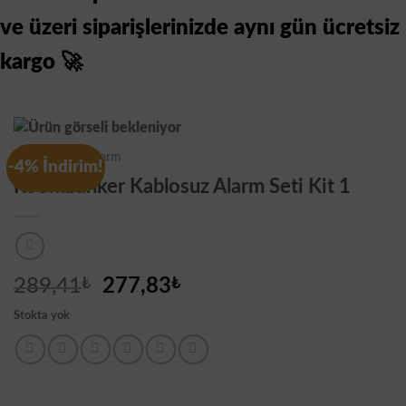
ve üzeri siparişlerinizde aynı gün ücretsiz
kargo 🚀
Roombanker Alarm
-4% İndirim!
Roombanker Kablosuz Alarm Seti Kit 1
Orijinal
Şu
289,41
₺
277,83
₺
fiyat:
andaki
Stokta yok
289,41₺.
fiyat:
277,83₺.