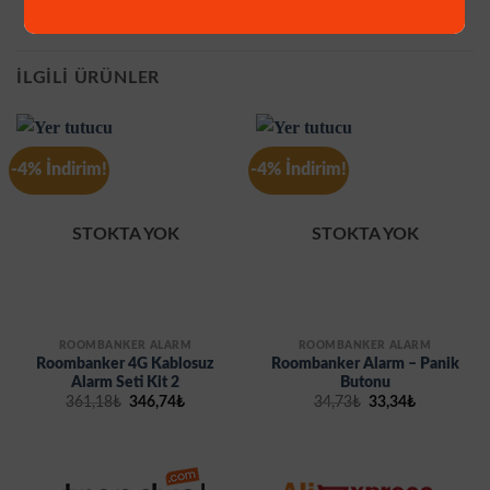
İLGILI ÜRÜNLER
-4% İndirim!
-4% İndirim!
STOKTA YOK
STOKTA YOK
ROOMBANKER ALARM
ROOMBANKER ALARM
Roombanker 4G Kablosuz
Roombanker Alarm – Panik
Alarm Seti Kit 2
Butonu
Orijinal
Şu
Orijinal
Şu
361,18
₺
346,74
₺
34,73
₺
33,34
₺
fiyat:
andaki
fiyat:
andaki
361,18₺.
fiyat:
34,73₺.
fiyat:
346,74₺.
33,34₺.