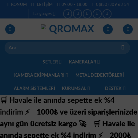
İçeriğe
KONUM
İLETIŞIM
09:00 - 18:00
0(850) 309 63 54
atla
Languages
Ara:
SETLER
KAMERALAR
KAMERA EKİPMANLARI
METAL DEDEKTÖRLERI
ALARM SISTEMLERI
KURUMSAL
DESTEK
🛒 Havale ile anında sepette ek %4
indirim ⚡
1000₺ ve üzeri siparişlerinizde
aynı gün ücretsiz kargo 🚀
🛒 Havale ile
anında sepette ek %4 indirim ⚡
2000₺