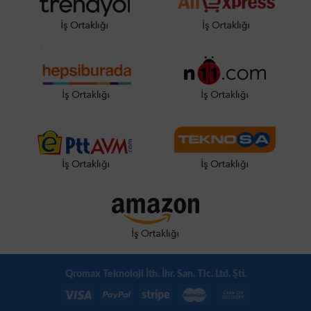
Qromax Teknoloji İth. İhr. San. Tic. Ltd. Şti.