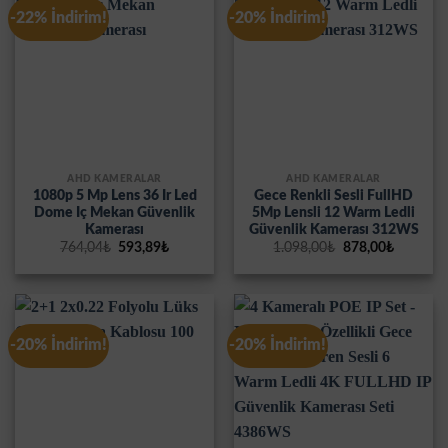
-22% İndirim!
-20% İndirim!
AHD KAMERALAR
AHD KAMERALAR
1080p 5 Mp Lens 36 Ir Led
Gece Renkli Sesli FullHD
Dome Iç Mekan Güvenlik
5Mp Lensli 12 Warm Ledli
Kamerası
Güvenlik Kamerası 312WS
Orijinal
Şu
Orijinal
Şu
764,04
₺
593,89
₺
1.098,00
₺
878,00
₺
fiyat:
andaki
fiyat:
andaki
764,04₺.
fiyat:
1.098,00₺.
fiyat:
593,89₺.
878,00₺.
-20% İndirim!
-20% İndirim!