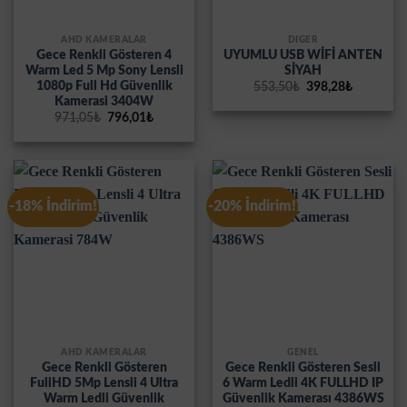
AHD KAMERALAR
DİĞER
Gece Renkli Gösteren 4
UYUMLU USB WİFİ ANTEN
Warm Led 5 Mp Sony Lensli
SİYAH
1080p Full Hd Güvenlik
Orijinal
Şu
553,50
₺
398,28
₺
fiyat:
andaki
Kamerasi 3404W
553,50₺.
fiyat:
Orijinal
Şu
971,05
₺
796,01
₺
398,28₺.
fiyat:
andaki
971,05₺.
fiyat:
796,01₺.
-18% İndirim!
-20% İndirim!
AHD KAMERALAR
GENEL
Gece Renkli Gösteren
Gece Renkli Gösteren Sesli
FullHD 5Mp Lensli 4 Ultra
6 Warm Ledli 4K FULLHD IP
Warm Ledli Güvenlik
Güvenlik Kamerası 4386WS