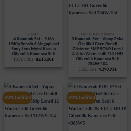
GENEL
AHD SETLER MAĞAZA
4 Kameralı Set – 5 Mp
3 Kameralı Set – Yapay Zeka
1940p Sensör 6 Megapiksel
Özellikli Gece Renkli
Sony Lens Metal Kasa Ip
Gösteren 5MP SONY Lensli
Güvenlik Kamerası Seti
4 Ultra Warm Ledli FULLHD
Güvenlik Kamerası Seti
Orijinal
Şu
10.769,00
₺
8.615,00
₺
fiyat:
andaki
784W-104
10.769,00₺.
fiyat:
Orijinal
Şu
5.235,56
₺
4.290,93
₺
8.615,00₺.
fiyat:
andaki
5.235,56₺.
fiyat:
4.290,9
-20% İndirim!
-20% İndirim!