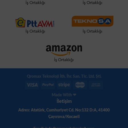
Qromax Teknoloji İth. İhr. San. Tic. Ltd. Şti.
Made With ❤
İletişim
Adres: Atatürk, Cumhuriyet Cd. No:132 D:A, 41400
Çayırova/Kocaeli