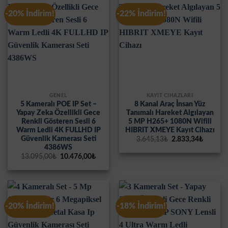
-20% İndirim!
-22% İndirim!
GENEL
KAYIT CİHAZLARI
5 Kameralı POE IP Set –
8 Kanal Araç İnsan Yüz
Yapay Zeka Özellikli Gece
Tanımalı Hareket Algılayan
Renkli Gösteren Sesli 6
5 MP H265+ 1080N Wifili
Warm Ledli 4K FULLHD IP
HIBRIT XMEYE Kayıt Cihazı
Güvenlik Kamerası Seti
Orijinal
Şu
3.645,13
₺
2.833,34
₺
fiyat:
andaki
4386WS
3.645,13₺.
fiyat:
Orijinal
Şu
13.095,00
₺
10.476,00
₺
2.833,3
fiyat:
andaki
13.095,00₺.
fiyat:
10.476,00₺.
-20% İndirim!
-18% İndirim!