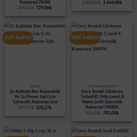
Kamerasi 784W
Orijinal
Şu
1.830,00
₺
1.464,00
₺
fiyat:
andaki
Orijinal
Şu
890,13
₺
729,86
₺
1.830,00₺.
fiyat:
fiyat:
andaki
1.464,0
890,13₺.
fiyat:
729,86₺.
-22% İndirim!
-20% İndirim!
DİĞER
AHD KAMERALAR
2x Kablolu Bnc Konnektör
Gece Renkli Gösteren
Ve 1x Power Jak Cctv
TurboHD 5Mp Lensli 8
Güvenlik Kamerası Için
Warm Ledli Güvenlik
Kamerasi 3908W
Orijinal
Şu
293,71
₺
228,27
₺
fiyat:
andaki
Orijinal
Şu
976,00
₺
781,00
₺
293,71₺.
fiyat:
fiyat:
andaki
228,27₺.
976,00₺.
fiyat:
781,00₺.