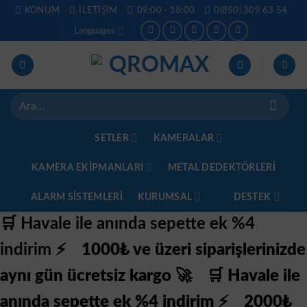
İçeriğe
KONUM
İLETIŞIM
09:00 - 18:00
0(850) 309 63 54
atla
Languages
Ara:
SETLER
KAMERALAR
KAMERA EKİPMANLARI
METAL DEDEKTÖRLERI
ALARM SISTEMLERI
KURUMSAL
DESTEK
🛒 Havale ile anında sepette ek %4
indirim ⚡
1000₺ ve üzeri siparişlerinizde
aynı gün ücretsiz kargo 🚀
🛒 Havale ile
anında sepette ek %4 indirim ⚡
2000₺