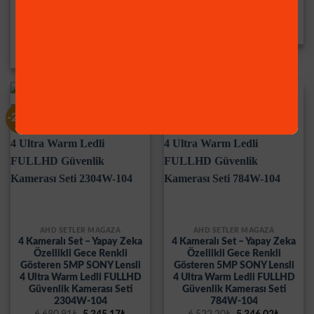
Gösteren 5MP SONY Lensli
Warm Ledli Güvenlik
4 Ultra Warm Ledli FULLHD
Kamerasi 2304W
Güvenlik Kamerası Seti
Orijinal
Şu
890,13
₺
729,86
₺
fiyat:
andaki
2304W-108
890,13₺.
fiyat:
Orijinal
Şu
8.286,26
₺
6.792,50
₺
729,86₺.
fiyat:
andaki
8.286,26₺.
fiyat:
6.792,50₺.
-20% İndirim!
-18% İndirim!
AHD SETLER MAĞAZA
AHD SETLER MAĞAZA
4 Kameralı Set – Yapay Zeka
4 Kameralı Set – Yapay Zeka
Özellikli Gece Renkli
Özellikli Gece Renkli
Gösteren 5MP SONY Lensli
Gösteren 5MP SONY Lensli
4 Ultra Warm Ledli FULLHD
4 Ultra Warm Ledli FULLHD
Güvenlik Kamerası Seti
Güvenlik Kamerası Seti
2304W-104
784W-104
Orijinal
Şu
Orijinal
Şu