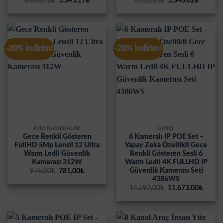
6.680,91
₺
5.345,17
₺
6.522,20
₺
5.346,02
₺
fiyat:
andaki
fiyat:
andaki
6.680,91₺.
fiyat:
6.522,20₺.
fiyat:
5.345,17₺.
5.346,0
-20% İndirim!
-20% İndirim!
AHD KAMERALAR
GENEL
Gece Renkli Gösteren
6 Kameralı IP POE Set –
FullHD 5Mp Lensli 12 Ultra
Yapay Zeka Özellikli Gece
Warm Ledli Güvenlik
Renkli Gösteren Sesli 6
Kamerası 312W
Warm Ledli 4K FULLHD IP
Güvenlik Kamerası Seti
Orijinal
Şu
976,00
₺
781,00
₺
fiyat:
andaki
4386WS
976,00₺.
fiyat:
Orijinal
Şu
14.592,00
₺
11.673,00
₺
781,00₺.
fiyat:
andak
14.592,00₺.
fiyat:
11.673