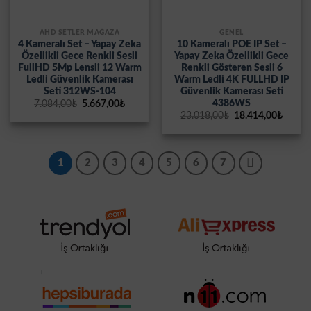
AHD SETLER MAĞAZA
GENEL
4 Kameralı Set – Yapay Zeka
10 Kameralı POE IP Set –
Özellikli Gece Renkli Sesli
Yapay Zeka Özellikli Gece
FullHD 5Mp Lensli 12 Warm
Renkli Gösteren Sesli 6
Ledli Güvenlik Kamerası
Warm Ledli 4K FULLHD IP
Seti 312WS-104
Güvenlik Kamerası Seti
4386WS
Orijinal
Şu
7.084,00
₺
5.667,00
₺
fiyat:
andaki
Orijinal
Şu
23.018,00
₺
18.414,00
₺
7.084,00₺.
fiyat:
fiyat:
andak
5.667,00₺.
23.018,00₺.
fiyat:
18.414
1
2
3
4
5
6
7