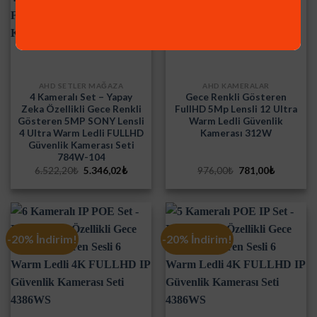
AHD SETLER MAĞAZA
AHD KAMERALAR
4 Kameralı Set – Yapay
Gece Renkli Gösteren
Zeka Özellikli Gece Renkli
FullHD 5Mp Lensli 12 Ultra
Gösteren 5MP SONY Lensli
Warm Ledli Güvenlik
4 Ultra Warm Ledli FULLHD
Kamerası 312W
Güvenlik Kamerası Seti
784W-104
Orijinal
Şu
Orijinal
Şu
6.522,20
₺
5.346,02
₺
976,00
₺
781,00
₺
fiyat:
andaki
fiyat:
andaki
6.522,20₺.
fiyat:
976,00₺.
fiyat:
5.346,02₺.
781,00₺.
-20% İndirim!
-20% İndirim!