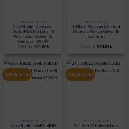
AHD KAMERALAR
AHD KAMERALAR
Gece Renkli Gösteren
1080p 5 Mp Lens 36 Ir Led
TurboHD 5Mp Lensli 8
Dome Iç Mekan Güvenlik
Warm Ledli Güvenlik
Kamerası
Kamerasi 3908W
Orijinal
Şu
Orijinal
Şu
976,00
₺
781,00
₺
764,04
₺
593,89
₺
fiyat:
andaki
fiyat:
andaki
976,00₺.
fiyat:
764,04₺.
fiyat:
781,00₺.
593,89₺.
-20% İndirim!
-20% İndirim!
AHD KAMERALAR
CCTV KABLOLAR
Gece Renkli Sesli FullHD
2+1 2×0.22 Folyolu Lüks