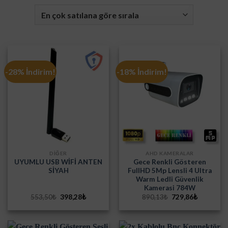
-28% İndirim!
-18% İndirim!
DİĞER
AHD KAMERALAR
UYUMLU USB WİFİ ANTEN
Gece Renkli Gösteren
SİYAH
FullHD 5Mp Lensli 4 Ultra
Warm Ledli Güvenlik
Kamerasi 784W
Orijinal
Şu
Orijinal
Şu
553,50
₺
398,28
₺
890,13
₺
729,86
₺
fiyat:
andaki
fiyat:
andaki
553,50₺.
fiyat:
890,13₺.
fiyat:
398,28₺.
729,86₺.