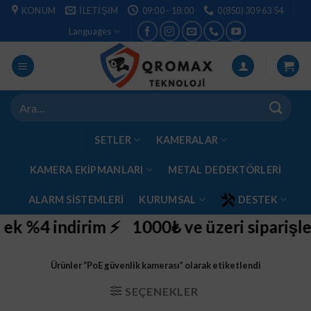
İçeriğe
KONUM
İLETIŞIM
09:00 - 18:00
0(850) 309 63 54
atla
Languages
Ara:
SETLER
KAMERALAR
KAMERA EKİPMANLARI
METAL DEDEKTÖRLERI
ALARM SISTEMLERI
KURUMSAL
DESTEK
ek %4 indirim ⚡
1000₺ ve üzeri siparişleri
Ürünler “PoE güvenlik kamerası” olarak etiketlendi
SEÇENEKLER