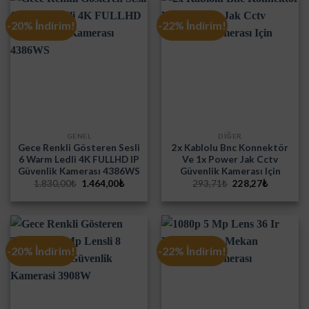
-20% İndirim!
-22% İndirim!
GENEL
DİĞER
Gece Renkli Gösteren Sesli
2x Kablolu Bnc Konnektör
6 Warm Ledli 4K FULLHD IP
Ve 1x Power Jak Cctv
Güvenlik Kamerası 4386WS
Güvenlik Kamerası Için
Orijinal
Şu
Orijinal
Şu
1.830,00
₺
1.464,00
₺
293,71
₺
228,27
₺
fiyat:
andaki
fiyat:
andaki
1.830,00₺.
fiyat:
293,71₺.
fiyat:
1.464,00₺.
228,27₺.
-20% İndirim!
-22% İndirim!