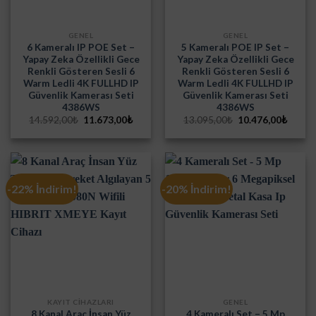
GENEL
GENEL
6 Kameralı IP POE Set –
5 Kameralı POE IP Set –
Yapay Zeka Özellikli Gece
Yapay Zeka Özellikli Gece
Renkli Gösteren Sesli 6
Renkli Gösteren Sesli 6
Warm Ledli 4K FULLHD IP
Warm Ledli 4K FULLHD IP
Güvenlik Kamerası Seti
Güvenlik Kamerası Seti
4386WS
4386WS
Orijinal
Şu
Orijinal
Şu
14.592,00
₺
11.673,00
₺
13.095,00
₺
10.476,00
₺
fiyat:
andaki
fiyat:
andak
14.592,00₺.
fiyat:
13.095,00₺.
fiyat:
11.673,00₺.
10.476
-22% İndirim!
-20% İndirim!
KAYIT CİHAZLARI
GENEL
8 Kanal Araç İnsan Yüz
4 Kameralı Set – 5 Mp