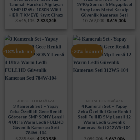
Tanımalı Hareket Algılayan
1940p Sensör 6 Megapiksel
5 MP H265+ 1080N Wifili
Sony Lens Metal Kasa Ip
HIBRIT XMEYE Kayıt Cihazı
Güvenlik Kamerası Seti
Orijinal
Şu
Orijinal
Şu
3.645,13
₺
2.833,34
₺
10.769,00
₺
8.615,00
₺
fiyat:
andaki
fiyat:
andaki
3.645,13₺.
fiyat:
10.769,00₺.
fiyat:
2.833,34₺.
8.615,0
-18% İndirim!
-20% İndirim!
AHD SETLER MAĞAZA
AHD SETLER MAĞAZA
3 Kameralı Set – Yapay
4 Kameralı Set – Yapay
Zeka Özellikli Gece Renkli
Zeka Özellikli Gece Renkli
Gösteren 5MP SONY Lensli
Sesli FullHD 5Mp Lensli 12
4 Ultra Warm Ledli FULLHD
Warm Ledli Güvenlik
Güvenlik Kamerası Seti
Kamerası Seti 312WS-104
784W-104
Orijinal
Şu
Orijinal
Şu
5.235,56
₺
4.290,93
₺
7.084,00
₺
5.667,00
₺