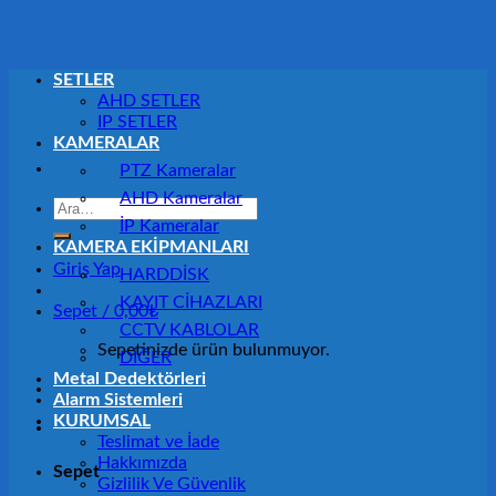
SETLER
AHD SETLER
IP SETLER
KAMERALAR
PTZ Kameralar
AHD Kameralar
Ara:
İP Kameralar
KAMERA EKİPMANLARI
Giriş Yap
HARDDİSK
KAYIT CİHAZLARI
Sepet /
0,00
₺
CCTV KABLOLAR
Sepetinizde ürün bulunmuyor.
DİĞER
Metal Dedektörleri
Alarm Sistemleri
KURUMSAL
Teslimat ve İade
Hakkımızda
Sepet
Gizlilik Ve Güvenlik