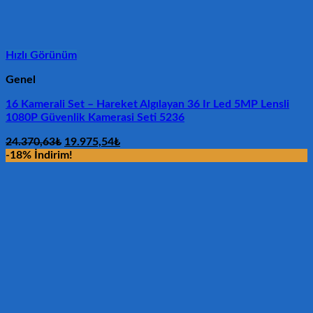
Hızlı Görünüm
Genel
16 Kamerali Set – Hareket Algılayan 36 Ir Led 5MP Lensli
1080P Güvenlik Kamerasi Seti 5236
Orijinal
Şu
24.370,63
₺
19.975,54
₺
fiyat:
andaki
-18% İndirim!
24.370,63₺.
fiyat:
19.975,54₺.