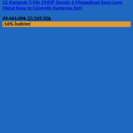
12 Kameralı 5 Mp 1940P Sensör 6 Megapiksel Sony Lens
Metal Kasa Ip Güvenlik Kamerası Seti
Orijinal
Şu
29.461,00
₺
23.569,00
₺
fiyat:
andaki
-16% İndirim!
29.461,00₺.
fiyat:
23.569,00₺.