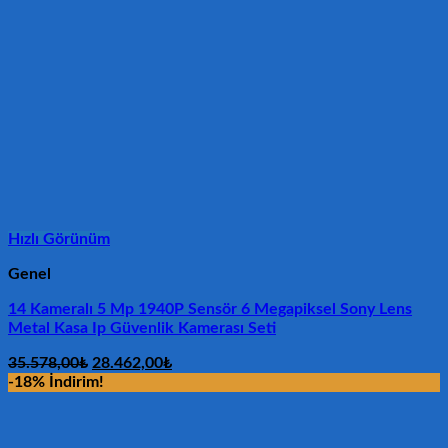
Hızlı Görünüm
Genel
14 Kameralı 5 Mp 1940P Sensör 6 Megapiksel Sony Lens
Metal Kasa Ip Güvenlik Kamerası Seti
Orijinal
Şu
35.578,00
₺
28.462,00
₺
fiyat:
andaki
-18% İndirim!
35.578,00₺.
fiyat:
28.462,00₺.