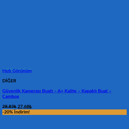
Hızlı Görünüm
DİĞER
Güvenlik Kamerası Buatı – A+ Kalite – Kapaklı Buat –
Cambox
Orijinal
Şu
28,83
₺
27,68
₺
fiyat:
andaki
-20% İndirim!
28,83₺.
fiyat:
27,68₺.