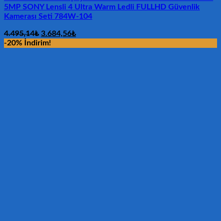
5MP SONY Lensli 4 Ultra Warm Ledli FULLHD Güvenlik
Kamerası Seti 784W-104
Orijinal
Şu
4.495,14
₺
3.684,56
₺
fiyat:
andaki
-20% İndirim!
4.495,14₺.
fiyat:
3.684,56₺.