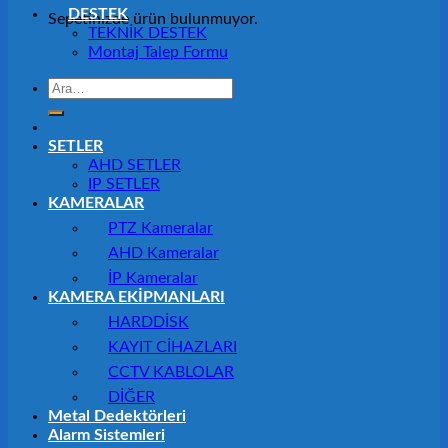
DESTEK
Sepetinizde ürün bulunmuyor.
TEKNİK DESTEK
Montaj Talep Formu
Ara:
SETLER
AHD SETLER
IP SETLER
KAMERALAR
PTZ Kameralar
AHD Kameralar
İP Kameralar
KAMERA EKİPMANLARI
HARDDİSK
KAYIT CİHAZLARI
CCTV KABLOLAR
DİĞER
Metal Dedektörleri
Alarm Sistemleri