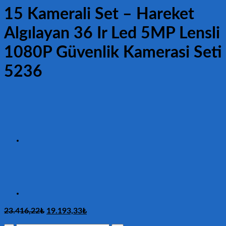
15 Kamerali Set – Hareket
Algılayan 36 Ir Led 5MP Lensli
1080P Güvenlik Kamerasi Seti
5236
Orijinal
Şu
23.416,22
₺
19.193,33
₺
fiyat:
andaki