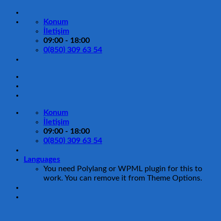
İçeriğe
atla
Konum
İletişim
09:00 - 18:00
0(850) 309 63 54
Konum
İletişim
09:00 - 18:00
0(850) 309 63 54
Languages
You need Polylang or WPML plugin for this to
work. You can remove it from Theme Options.