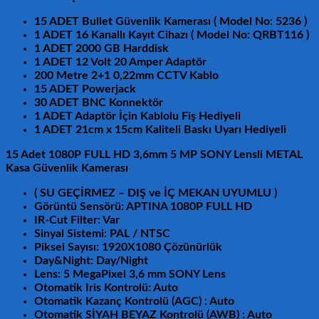
15 ADET Bullet Güvenlik Kamerası ( Model No:
5236
)
1 ADET 16 Kanallı Kayıt Cihazı
( Model No: QRBT116 )
1 ADET 2000 GB Harddisk
1 ADET 12 Volt 20 Amper Adaptör
200 Metre 2+1 0,22mm CCTV Kablo
15 ADET Powerjack
30 ADET BNC Konnektör
1 ADET Adaptör İçin Kablolu Fiş
Hediyeli
1 ADET 21cm x 15cm Kaliteli Baskı Uyarı Hediyeli
15
Adet 1080P FULL HD 3,6mm 5 MP SONY Lensli
METAL
Kasa
Güvenlik Kamerası
( SU GEÇİRMEZ – DIŞ ve İÇ MEKAN UYUMLU )
Görüntü Sensörü: APTINA 1080P FULL HD
IR-Cut Filter: Var
Sinyal Sistemi: PAL / NTSC
Piksel Sayısı: 1920X1080 Çözünürlük
Day&Night: Day/Night
Lens: 5 MegaPixel 3,6 mm SONY Lens
Otomatik Iris Kontrolü: Auto
Otomatik Kazanç Kontrolü (AGC) : Auto
Otomatik SİYAH BEYAZ Kontrolü (AWB) : Auto