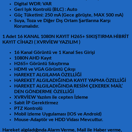
Digital WDR: VAR
Geri Işık Kontrolü (BLC) : Auto
Güç Tüketimi: 250 mA (Gece görüşte, MAX 500 mA)
Suya, Toza ve Diğer Dış Ortam Şartlarına Karşı
Korumalıdır.
1 Adet 16 KANAL 1080N KAYIT H265+ SIKIŞTIRMA HİBRİT
KAYIT CİHAZI ( XVRVİEW YAZILIM )
16 Kanal Görüntü ve 1 Kanal Ses Girişi
1080N AHD Kayıt
H265+ Görüntü Sıkıştırma
HDMI ve VGA Görüntü Çıkışı
HAREKET ALGILAMA ÖZELLİĞİ
HAREKET ALGILADIĞINDA KAYIT YAPMA ÖZELLİĞİ
HAREKET ALGILADIĞINDA RESİM ÇEKEREK MAİL’
DEN GÖNDERME ÖZELLİĞİ
XVRVİEW
Yazılım ile cepten İzleme
Sabit İP Gerektirmez
PTZ Kontrolü
Mobil izleme Uygulaması (IOS ve Android)
Mouse-Adaptör ve HDD Vidası Mevcuttur.
Hareket algıladığında Alarm Verme, Mail ile Haber verme,