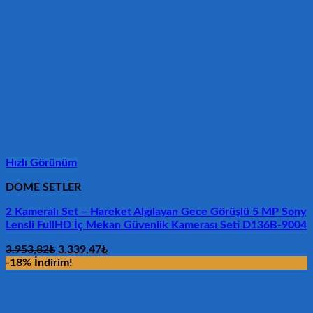
Hızlı Görünüm
DOME SETLER
2 Kameralı Set – Hareket Algılayan Gece Görüşlü 5 MP Sony
Lensli FullHD İç Mekan Güvenlik Kamerası Seti D136B-9004
Orijinal
Şu
3.953,82
₺
3.339,47
₺
fiyat:
andaki
-18% İndirim!
3.953,82₺.
fiyat:
3.339,47₺.