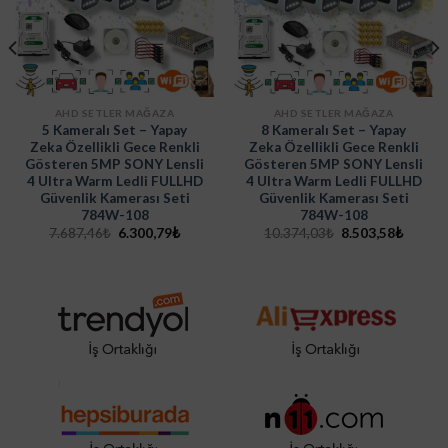
AHD SETLER MAĞAZA
AHD SETLER MAĞAZA
5 Kameralı Set – Yapay
8 Kameralı Set – Yapay
Zeka Özellikli Gece Renkli
Zeka Özellikli Gece Renkli
Gösteren 5MP SONY Lensli
Gösteren 5MP SONY Lensli
4 Ultra Warm Ledli FULLHD
4 Ultra Warm Ledli FULLHD
Güvenlik Kamerası Seti
Güvenlik Kamerası Seti
784W-108
784W-108
Orijinal
Şu
Orijinal
Şu
7.687,46
₺
6.300,79
₺
10.374,03
₺
8.503,58
₺
i
fiyat:
andaki
fiyat:
andaki
7.687,46₺.
fiyat:
10.374,03₺.
fiyat:
27₺.
6.300,79₺.
8.503,5