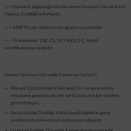
<-> Hareket algıladığında Harekete Duyarlı Olarak Kayıt
Yapma Özelliğine Sahiptir.
<-> XMEYE cep telefonu programı uyumludur.
<-> Ürünlerimiz TSE, CE, ISO 9001, FC, RoHS
sertifikalarına sahiptir.
Neden Qromax Güvenlik Kamerası Setleri?
Yüksek Çözünürlükte Görüntü: Ev ve işyerinizde
meydana gelebilecek her türlü olayı net bir şekilde
görüntüleyin.
Gece Görüş Özelliği: Kötü niyetli kişilerin gece
saatlerinde dahi etkisiz kalmasını sağlayın.
Uzaktan Erişim: Güvenlik kameralarınızı nerede