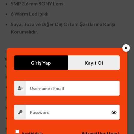
5MP 3,6 mm SONY Lens
6 Warm Led Işıklı
Suya, Toza ve Diğer Dış Ortam Şartlarına Karşı
Korumalıdır.
YAPAY ZEKA DESTEKLİ 16 KANAL H265+ SIKIŞTIRMA
Giriş Yap
Kayıt Ol
NVR KAYIT CİHAZI ( XMEYE YAZILIM ) :
16 Kanal Görüntü
Ses Kaydı
H265+ Görüntü Sıkıştırma
HDMI ve VGA Görüntü Çıkışı
ARAÇ ALGILAMA ÖZELLİĞİ
İNSAN ALGILAMA ÖZELLİĞİ
Şifremi Unuttum !
Beni Hatırla