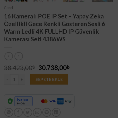
Genel
16 Kameralı POE IP Set – Yapay Zeka
Özellikli Gece Renkli Gösteren Sesli 6
Warm Ledli 4K FULLHD IP Güvenlik
Kamerası Seti 4386WS
Orijinal
Şu
38.423,00
30.738,00
₺
₺
fiyat:
andaki
16 Kameralı POE IP Set - Yapay Zeka Özellikli Gece Renkli Göst
38.423,00₺.
fiyat:
SEPETE EKLE
30.738,00₺.