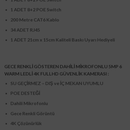
1 ADET 8+2 POE Switch
200 Metre CAT6 Kablo
34 ADET RJ45
1 ADET 21cm x 15cm Kaliteli Baskı Uyarı Hediyeli
GECE RENKLİ GÖSTEREN DAHİLİ MİKROFONLU 5MP 6
WARM LEDLİ 4K FULLHD GÜVENLİK KAMERASI :
SU GEÇİRMEZ – DIŞ ve İÇ MEKAN UYUMLU
POE DESTEĞİ
Dahili Mikrofonlu
Gece Renkli Görüntü
4K Çözünürlük