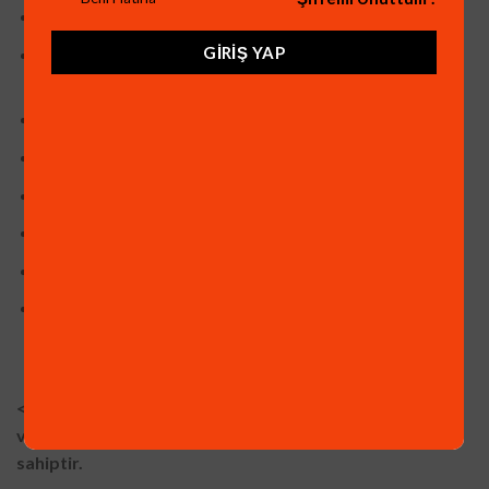
YÜZ ALGILAMA ÖZELLİĞİ
GIRIŞ YAP
ARAÇ, İNSAN, YÜZ ALGILADIĞINDA BİLDİRİM
GÖNDERME
HAREKET ALGILAMA ÖZELLİĞİ
HAREKET ALGILADIĞINDA KAYIT YAPMA ÖZELLİĞİ
XMEYE Yazılım ile cepten 7/24 İzleme
PTZ Kontrolü
Mobil izleme Uygulaması (IOS ve Android)
Mouse-Adaptör ve HDD Vidası Mevcuttur.
<-> Hareket algıladığında Alarm Verme, Mail ile Haber
verme, Cep Telefonuna Bildirim
Gönderme özelliğine
sahiptir.