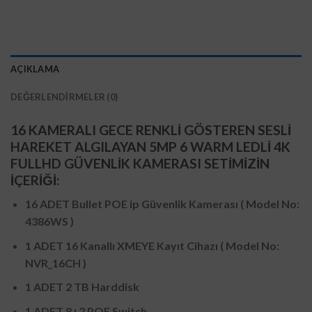
AÇIKLAMA
DEĞERLENDIRMELER (0)
16 KAMERALI GECE RENKLİ GÖSTEREN SESLİ
HAREKET ALGILAYAN 5MP 6 WARM LEDLİ 4K
FULLHD GÜVENLİK KAMERASI SETİMİZİN
İÇERİĞİ:
16 ADET Bullet POE ip Güvenlik Kamerası ( Model No:
4386WS )
1 ADET 16 Kanallı XMEYE Kayıt Cihazı
( Model No:
NVR_16CH )
1 ADET 2 TB Harddisk
1 ADET 8+2 POE Switch