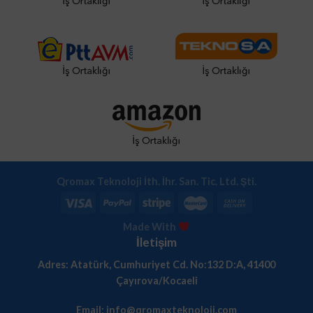
Qromax Teknoloji İth. İhr. San. Tic. Ltd. Şti.
Made With
İletişim
Adres: Atatürk, Cumhuriyet Cd. No:132 D:A, 41400
Çayırova/Kocaeli
Email: info@qromaxteknoloji.com