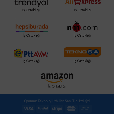
Qromax Teknoloji İth. İhr. San. Tic. Ltd. Şti.