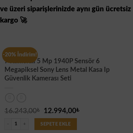
ve üzeri siparişlerinizde aynı gün ücretsiz
kargo 🚀
Genel
-20% İndirim!
7 Kameralı 5 Mp 1940P Sensör 6
Megapiksel Sony Lens Metal Kasa Ip
Güvenlik Kamerası Seti
Orijinal
Şu
16.243,00
₺
12.994,00
₺
fiyat:
andaki
7 Kameralı 5 Mp 1940P Sensör 6 Megapiksel Sony Lens Metal Kasa Ip G
16.243,00₺.
fiyat:
SEPETE EKLE
12.994,00₺.