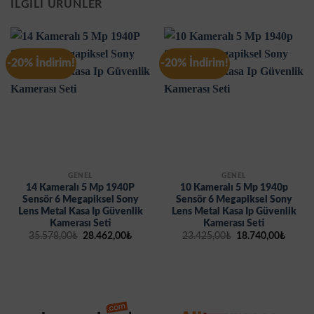
İLGILI ÜRÜNLER
-20% İndirim!
-20% İndirim!
GENEL
GENEL
14 Kameralı 5 Mp 1940P
10 Kameralı 5 Mp 1940p
Sensör 6 Megapiksel Sony
Sensör 6 Megapiksel Sony
Lens Metal Kasa Ip Güvenlik
Lens Metal Kasa Ip Güvenlik
Kamerası Seti
Kamerası Seti
Orijinal
Şu
Orijinal
Şu
35.578,00
₺
28.462,00
₺
23.425,00
₺
18.740,00
₺
fiyat:
andaki
fiyat:
andak
35.578,00₺.
fiyat:
23.425,00₺.
fiyat:
28.462,00₺.
18.740