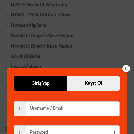
H265+ Görüntü Sıkıştırma
HDMI – VGA Görüntü Çıkışı
Hareket Algılama
Harekete Duyarlı Alarm Verme
Harekete Duyarlı Kayıt Yapma
Görüntü Bloke
İnsan Algılama
Yüz Algılama
Giriş Yap
Kayıt Ol
PTZ IP Kamera Kontrolü
XMEYE Mobil izleme Uygulaması (IOS ve Android)
Mouse-Adaptör ve HDD Vidası Mevcuttur.
1 ADET
320 GB 7200 RPM HARDDİSK