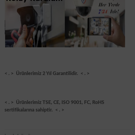
< . >
Ürünlerimiz 2 Yıl Garantilidir.
< . >
< . >
Ürünlerimiz TSE, CE, ISO 9001, FC, RoHS
sertifikalarına sahiptir.
< . >