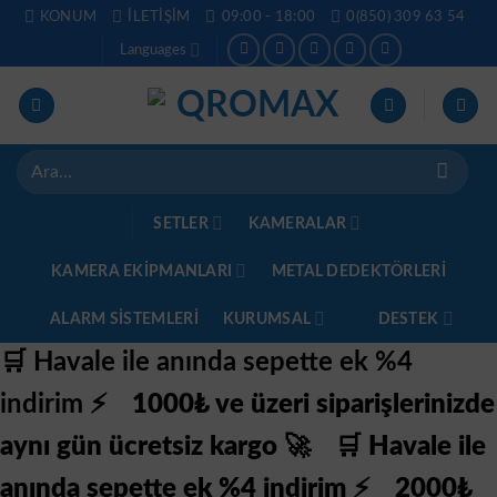
İçeriğe
KONUM
İLETIŞIM
09:00 - 18:00
0(850) 309 63 54
atla
Languages
Ara:
SETLER
KAMERALAR
KAMERA EKİPMANLARI
METAL DEDEKTÖRLERI
ALARM SISTEMLERI
KURUMSAL
DESTEK
🛒 Havale ile anında sepette ek %4
indirim ⚡
1000₺ ve üzeri siparişlerinizde
aynı gün ücretsiz kargo 🚀
🛒 Havale ile
anında sepette ek %4 indirim ⚡
2000₺