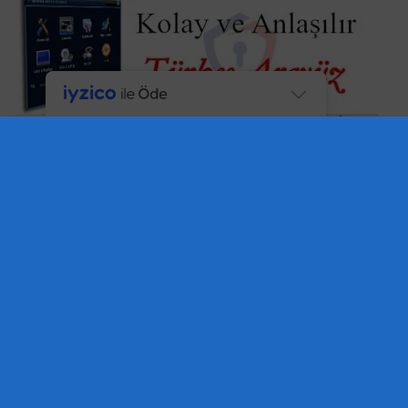
< . >
Ürünlerimiz 2 Yıl Garantilidir.
< . >
< . >
Ürünlerimiz TSE, CE, ISO 9001, FC, RoHS