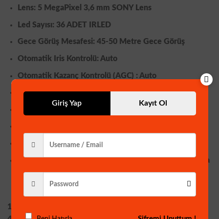
Lens: 5 MegaPixel 3,6 mm
SONY
Lens
Led Sayısı: 36 ADET IRLED
Gece Görüş Mesafesi: 45-50 Metre Gece Görüş
Otomatik Iris Kontrolü: Auto
Otomatik Kazanç Kontrolü (AGC) : Auto
Otomatik SİYAH BEYAZ Kontrolü (AWB) : Auto
Giriş Yap
Kayıt Ol
Digital WDR: VAR
Geri Işık Kontrolü (BLC) : Auto
Güç Tüketimi: 250 mA (Gece görüşte, MAX 500 A)
Sağlam Ve Şık Tasarımı İle İç Ve Dış Mekan Kullanımına
Uygundur.
1 Adet
Şifremi Unuttum !
Beni Hatırla