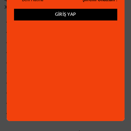
4 KANAL 1080P KAYIT H265+ AHD KAYIT CİHAZI (
XMEYE YAZILIM. HDMİ ve VGA ÇIKIŞLI)
GIRIŞ YAP
4 Kanal Görüntü ve 4 Kanal Ses Girişi
1080P Kayıt
H265 Görüntü Sıkıştırma
HDMI ve VGA Görüntü Çıkışı
Wİ-Fİ Aparat ile WİFİ den bağlantı Desteği
PTZ Kontrolü
XMEYE Yazılım
Mobil izleme Uygulaması (IOS ve Android)
Mouse-Adaptör ve HDD Vidası Mevcuttur.
Ortalama 18 Gün Yüksek Çözünürlüklü Kayıt Süresi.