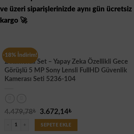
ve üzeri siparişlerinizde aynı gün ücretsiz
kargo 🚀
Genel
-18% İndirim!
2 Kameralı Set – Yapay Zeka Özellikli Gece
Görüşlü 5 MP Sony Lensli FullHD Güvenlik
Kamerası Seti 5236-104
Orijinal
Şu
4.479,78
₺
3.672,14
₺
fiyat:
andaki
2 Kameralı Set – Yapay Zeka Özellikli Gece Görüşlü 5 MP Sony Lensli 
4.479,78₺.
fiyat:
SEPETE EKLE
3.672,14₺.