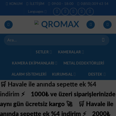
İçeriğe
KONUM
İLETIŞIM
09:00 - 18:00
0(850) 309 63 54
atla
Languages
Ara:
SETLER
KAMERALAR
KAMERA EKİPMANLARI
METAL DEDEKTÖRLERI
ALARM SISTEMLERI
KURUMSAL
DESTEK
🛒 Havale ile anında sepette ek %4
indirim ⚡
1000₺ ve üzeri siparişlerinizde
aynı gün ücretsiz kargo 🚀
🛒 Havale ile
anında sepette ek %4 indirim ⚡
2000₺