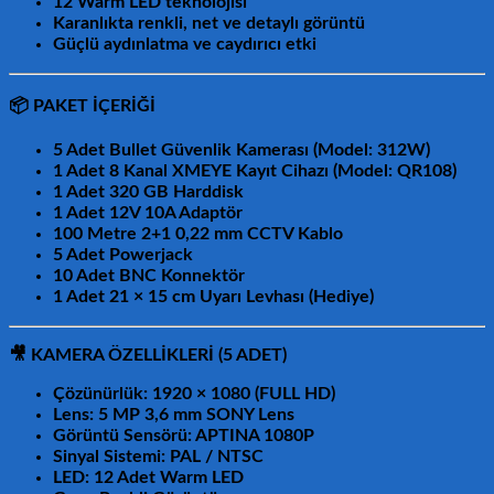
12 Warm LED
teknolojisi
Karanlıkta
renkli, net ve detaylı görüntü
Güçlü aydınlatma ve caydırıcı etki
📦
PAKET İÇERİĞİ
5 Adet Bullet Güvenlik Kamerası (
Model: 312W
)
1 Adet 8 Kanal XMEYE Kayıt Cihazı (
Model: QR108
)
1 Adet
320 GB Harddisk
1 Adet
12V 10A Adaptör
100 Metre
2+1 0,22 mm CCTV Kablo
5 Adet
Powerjack
10 Adet
BNC Konnektör
1 Adet
21 × 15 cm Uyarı Levhası (Hediye)
🎥
KAMERA ÖZELLİKLERİ (5 ADET)
Çözünürlük:
1920 × 1080 (FULL HD)
Lens:
5 MP 3,6 mm SONY Lens
Görüntü Sensörü:
APTINA 1080P
Sinyal Sistemi:
PAL / NTSC
LED:
12 Adet Warm LED