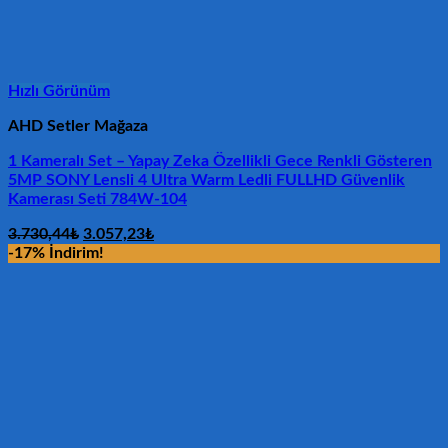
Hızlı Görünüm
AHD Setler Mağaza
1 Kameralı Set – Yapay Zeka Özellikli Gece Renkli Gösteren
5MP SONY Lensli 4 Ultra Warm Ledli FULLHD Güvenlik
Kamerası Seti 784W-104
Orijinal
Şu
3.730,44
₺
3.057,23
₺
fiyat:
andaki
-17% İndirim!
3.730,44₺.
fiyat:
3.057,23₺.