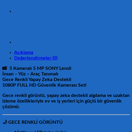
Gösteren
5MP
SONY
Lensli
12
Warm
Ledli
FULLHD
Güvenlik
Kamerası
Açıklama
Seti
Değerlendirmeler (0)
312W-
108
📸
5 Kameralı 5 MP SONY Lensli
adet
İnsan – Yüz – Araç Tanımalı
Gece Renkli Yapay Zeka Destekli
1080P FULL HD Güvenlik Kamerası Seti
Gece renkli görüntü, yapay zeka destekli algılama ve uzaktan
izleme özellikleriyle
ev ve iş yerleri için güçlü bir güvenlik
çözümü
.
🌙
GECE RENKLİ GÖRÜNTÜ