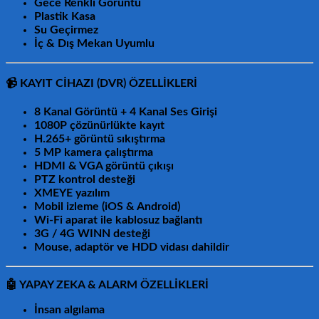
Gece Renkli Görüntü
Plastik Kasa
Su Geçirmez
İç & Dış Mekan Uyumlu
📹
KAYIT CİHAZI (DVR) ÖZELLİKLERİ
8 Kanal Görüntü + 4 Kanal Ses Girişi
1080P çözünürlükte kayıt
H.265+ görüntü sıkıştırma
5 MP kamera çalıştırma
HDMI & VGA görüntü çıkışı
PTZ kontrol desteği
XMEYE yazılım
Mobil izleme (
iOS & Android
)
Wi-Fi aparat ile kablosuz bağlantı
3G / 4G WINN desteği
Mouse, adaptör ve HDD vidası dahildir
🤖
YAPAY ZEKA & ALARM ÖZELLİKLERİ
İnsan algılama