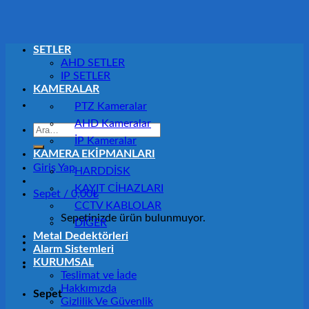
SETLER
AHD SETLER
IP SETLER
KAMERALAR
PTZ Kameralar
AHD Kameralar
Ara:
İP Kameralar
KAMERA EKİPMANLARI
Giriş Yap
HARDDİSK
KAYIT CİHAZLARI
Sepet /
0,00
₺
CCTV KABLOLAR
Sepetinizde ürün bulunmuyor.
DİĞER
Metal Dedektörleri
Alarm Sistemleri
KURUMSAL
Teslimat ve İade
Hakkımızda
Sepet
Gizlilik Ve Güvenlik