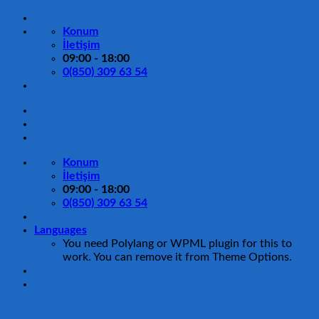
İçeriğe
atla
Konum
İletişim
09:00 - 18:00
0(850) 309 63 54
Konum
İletişim
09:00 - 18:00
0(850) 309 63 54
Languages
You need Polylang or WPML plugin for this to
work. You can remove it from Theme Options.