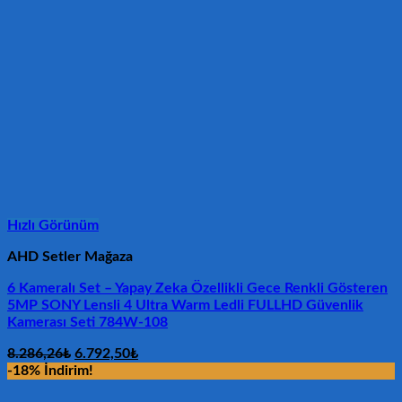
Hızlı Görünüm
AHD Setler Mağaza
6 Kameralı Set – Yapay Zeka Özellikli Gece Renkli Gösteren
5MP SONY Lensli 4 Ultra Warm Ledli FULLHD Güvenlik
Kamerası Seti 784W-108
Orijinal
Şu
8.286,26
₺
6.792,50
₺
fiyat:
andaki
-18% İndirim!
8.286,26₺.
fiyat: