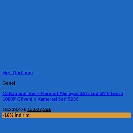
Hızlı Görünüm
Genel
12 Kamerali Set – Hareket Algılayan 36 Ir Led 5MP Lensli
1080P Güvenlik Kamerasi Seti 5236
Orijinal
Şu
18.333,47
₺
15.027,26
₺
fiyat:
andaki
-18% İndirim!
18.333,47₺.
fiyat:
15.027,26₺.