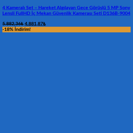
4 Kameralı Set – Hareket Algılayan Gece Görüşlü 5 MP Sony
Lensli FullHD İç Mekan Güvenlik Kamerası Seti D136B-9004
Orijinal
Şu
5.882,36
₺
4.881,87
₺
fiyat:
andaki
-18% İndirim!
5.882,36₺.
fiyat:
4.881,87₺.