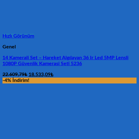
Hızlı Görünüm
Genel
14 Kamerali Set – Hareket Algılayan 36 Ir Led 5MP Lensli
1080P Güvenlik Kamerasi Seti 5236
Orijinal
Şu
22.609,79
₺
18.533,09
₺
fiyat:
andaki
-4% İndirim!
22.609,79₺.
fiyat:
18.533,09₺.