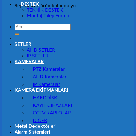
DESTEK
Sepetinizde ürün bulunmuyor.
TEKNİK DESTEK
Montaj Talep Formu
Ara:
SETLER
AHD SETLER
IP SETLER
KAMERALAR
PTZ Kameralar
AHD Kameralar
İP Kameralar
KAMERA EKİPMANLARI
HARDDİSK
KAYIT CİHAZLARI
CCTV KABLOLAR
DİĞER
Metal Dedektörleri
Alarm Sistemleri