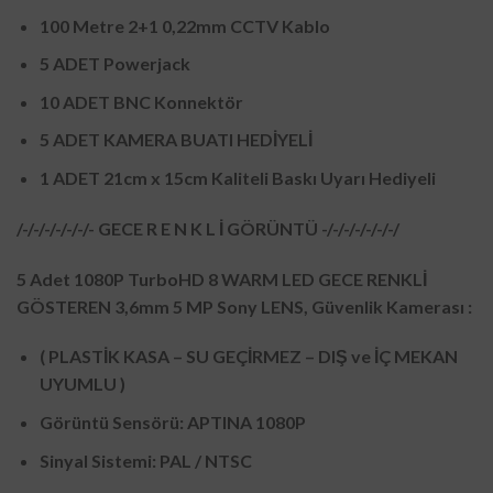
100 Metre 2+1 0,22mm CCTV Kablo
5 ADET Powerjack
10 ADET BNC Konnektör
5 ADET KAMERA BUATI HEDİYELİ
1 ADET 21cm x 15cm Kaliteli Baskı Uyarı Hediyeli
/-/-/-/-/-/-/- GECE R E N K L İ GÖRÜNTÜ -/-/-/-/-/-/-/
5 Adet 1080P TurboHD 8 WARM LED GECE RENKLİ
GÖSTEREN 3,6mm 5 MP Sony LENS, Güvenlik Kamerası :
( PLASTİK KASA – SU GEÇİRMEZ – DIŞ ve İÇ MEKAN
UYUMLU )
Görüntü Sensörü: APTINA 1080P
Sinyal Sistemi: PAL / NTSC