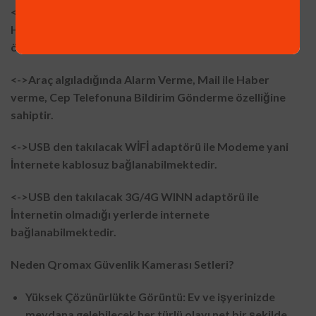
<->İnsan Bedeni algıladığında Alarm Verme, Mail ile
Haber verme, Cep Telefonuna Bildirim Gönderme
özelliğine sahiptir.
<->Araç algıladığında Alarm Verme, Mail ile Haber
verme, Cep Telefonuna Bildirim Gönderme özelliğine
sahiptir.
<->USB den takılacak WİFİ adaptörü ile Modeme yani
İnternete kablosuz bağlanabilmektedir.
<->USB den takılacak 3G/4G WINN adaptörü ile
İnternetin olmadığı yerlerde internete
bağlanabilmektedir.
Neden Qromax Güvenlik Kamerası Setleri?
Yüksek Çözünürlükte Görüntü: Ev ve işyerinizde
meydana gelebilecek her türlü olayı net bir şekilde