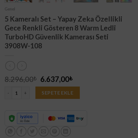
Genel
5 Kameralı Set – Yapay Zeka Özellikli
Gece Renkli Gösteren 8 Warm Ledli
TurboHD Güvenlik Kamerası Seti
3908W-108
Orijinal
Şu
8.296,00
6.637,00
₺
₺
fiyat:
andaki
5 Kameralı Set - Yapay Zeka Özellikli Gece Renkli Gösteren 8 
8.296,00₺.
fiyat:
SEPETE EKLE
6.637,00₺.