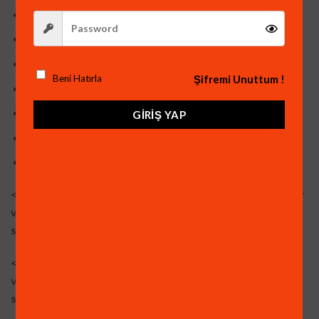
ARAÇ ALGILAMA ÖZELLİĞİ
İNSAN ALGILAMA ÖZELLİĞİ
YÜZ ALGILAMA ÖZELLİĞİ
Şifremi Unuttum !
Beni Hatırla
XMEYE Yazılım ile cepten İzleme
PTZ Kontrolü
GIRIŞ YAP
Mobil izleme Uygulaması (IOS ve Android)
Mouse-Adaptör ve HDD Vidası Mevcuttur.
<->İnsan Yüzü algıladığında, Alarm Verme, Mail ile Haber
verme, Cep Telefonuna Bildirim Gönderme özelliğine
sahiptir.
<->Hareket algıladığında Alarm Verme, Mail ile Haber
verme, Cep Telefonuna Bildirim Gönderme özelliğine
sahiptir.