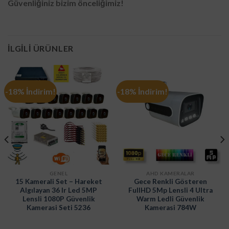
Güvenliğiniz bizim önceliğimiz!
İLGILI ÜRÜNLER
-18% İndirim!
-18% İndirim!
GENEL
AHD KAMERALAR
15 Kamerali Set – Hareket
Gece Renkli Gösteren
Algılayan 36 Ir Led 5MP
FullHD 5Mp Lensli 4 Ultra
Lensli 1080P Güvenlik
Warm Ledli Güvenlik
Kamerasi Seti 5236
Kamerasi 784W