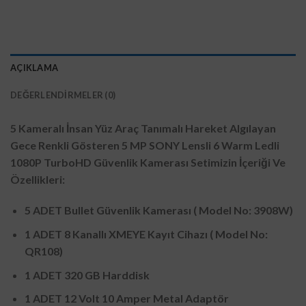
AÇIKLAMA
DEĞERLENDIRMELER (0)
5 Kameralı İnsan Yüz Araç Tanımalı Hareket Algılayan
Gece Renkli Gösteren 5 MP SONY Lensli 6 Warm Ledli
1080P TurboHD Güvenlik Kamerası Setimizin İçeriği Ve
Özellikleri:
5 ADET Bullet Güvenlik Kamerası ( Model No: 3908W)
1 ADET 8 Kanallı XMEYE Kayıt Cihazı
( Model No:
QR108)
1 ADET 320 GB Harddisk
1 ADET 12 Volt 10 Amper Metal Adaptör