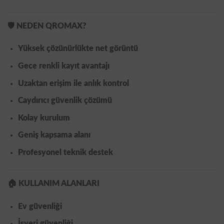
🛡️
NEDEN QROMAX?
Yüksek çözünürlükte net görüntü
Gece renkli kayıt avantajı
Uzaktan erişim ile anlık kontrol
Caydırıcı güvenlik çözümü
Kolay kurulum
Geniş kapsama alanı
Profesyonel teknik destek
🏠
KULLANIM ALANLARI
Ev güvenliği
İşyeri güvenliği