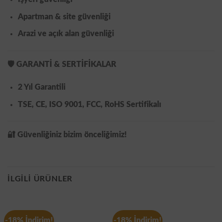
Apartman & site güvenliği
Arazi ve açık alan güvenliği
🛡️
GARANTİ & SERTİFİKALAR
2 Yıl Garantili
TSE, CE, ISO 9001, FCC, RoHS
Sertifikalı
🔐
Güvenliğiniz bizim önceliğimiz!
İLGILI ÜRÜNLER
-18% İndirim!
-18% İndirim!