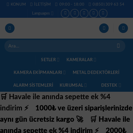
İçeriğe
KONUM
İLETIŞIM
09:00 - 18:00
0(850) 309 63 54
atla
Languages
Ara:
SETLER
KAMERALAR
KAMERA EKİPMANLARI
METAL DEDEKTÖRLERI
ALARM SISTEMLERI
KURUMSAL
DESTEK
🛒 Havale ile anında sepette ek %4
indirim ⚡
1000₺ ve üzeri siparişlerinizde
aynı gün ücretsiz kargo 🚀
🛒 Havale ile
anında sepette ek %4 indirim ⚡
2000₺