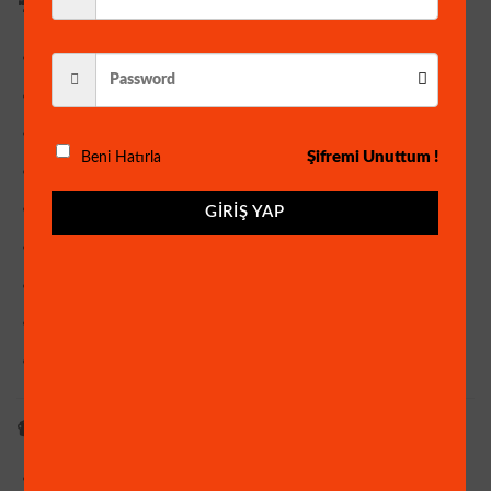
🎥
KAMERA ÖZELLİKLERİ (6 ADET)
Çözünürlük:
1920 × 1080 (FULL HD)
Lens:
5 MP 3,6 mm SONY Lens
Görüntü Sensörü:
APTINA 1080P
Şifremi Unuttum !
Beni Hatırla
Sinyal Sistemi:
PAL / NTSC
LED:
12 Adet Warm LED
GIRIŞ YAP
Gece Renkli Görüntü
Plastik Kasa
Su Geçirmez
İç & Dış Mekan Uyumlu
📹
KAYIT CİHAZI (DVR) ÖZELLİKLERİ
8 Kanal Görüntü + 4 Kanal Ses Girişi