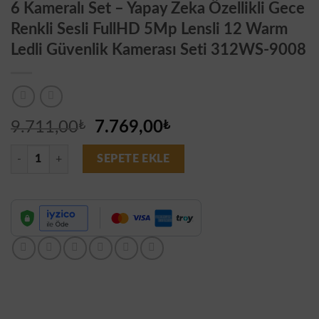
6 Kameralı Set – Yapay Zeka Özellikli Gece
Renkli Sesli FullHD 5Mp Lensli 12 Warm
Ledli Güvenlik Kamerası Seti 312WS-9008
Orijinal
Şu
9.711,00
₺
7.769,00
₺
fiyat:
andaki
6 Kameralı Set - Yapay Zeka Özellikli Gece Renkli Sesli FullHD 5Mp L
9.711,00₺.
fiyat:
SEPETE EKLE
7.769,00₺.