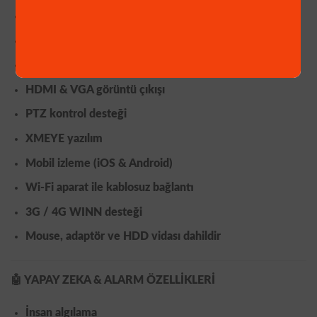
1080P çözünürlükte kayıt
H.265+ görüntü sıkıştırma
5 MP kamera çalıştırma
HDMI & VGA görüntü çıkışı
PTZ kontrol desteği
XMEYE yazılım
Mobil izleme (
iOS & Android
)
Wi-Fi aparat ile kablosuz bağlantı
3G / 4G WINN desteği
Mouse, adaptör ve HDD vidası dahildir
🤖
YAPAY ZEKA & ALARM ÖZELLİKLERİ
İnsan algılama