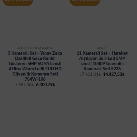
AHD SETLER MAĞAZA
GENEL
5 Kameralı Set – Yapay Zeka
11 Kamerali Set – Hareket
Özellikli Gece Renkli
Algılayan 36 Ir Led 5MP
Gösteren 5MP SONY Lensli
Lensli 1080P Güvenlik
4 Ultra Warm Ledli FULLHD
Kamerasi Seti 5236
Güvenlik Kamerası Seti
Orijinal
Şu
17.601,01
₺
14.427,50
₺
fiyat:
andak
784W-108
17.601,01₺.
fiyat:
Orijinal
Şu
7.687,46
₺
6.300,79
₺
14.427
fiyat:
andaki
7.687,46₺.
fiyat:
6.300,79₺.