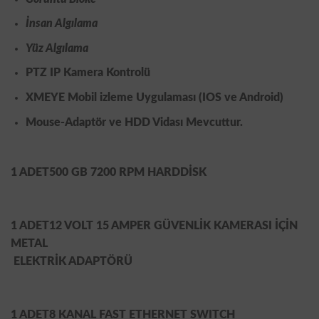
İnsan Algılama
Yüz Algılama
PTZ IP Kamera Kontrolü
XMEYE Mobil izleme Uygulaması (IOS ve Android)
Mouse-Adaptör ve HDD Vidası Mevcuttur.
1 ADET
500 GB 7200 RPM HARDDİSK
1 ADET
12 VOLT 15 AMPER GÜVENLİK KAMERASI İÇİN
METAL
ELEKTRİK ADAPTÖRÜ
1 ADET
8 KANAL FAST ETHERNET SWITCH