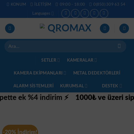
İçeriğe
KONUM
İLETIŞIM
09:00 - 18:00
0(850) 309 63 54
atla
Languages
Ara:
SETLER
KAMERALAR
KAMERA EKİPMANLARI
METAL DEDEKTÖRLERI
ALARM SISTEMLERI
KURUMSAL
DESTEK
e ek %4 indirim ⚡
1000₺ ve üzeri siparişl
Genel
-20% İndirim!