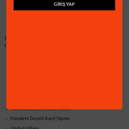
GIRIŞ YAP
Geri Işık Kontrolü (BLC) : Auto
Güç Tüketimi: 250 mA (Gece görüşte, MAX 500 A
1 Adet
9 KANAL 5MP-4K IP KAYIT CİHAZI (SABİT IP
GEREKTİRMEZ. HDMİ ve VGA ÇIKIŞLI)
9 Kanal Görüntü ve 9 Kanal Ses HIBRIYT Kayıt Cihazı
1080P Kayıt
H265+ Görüntü Sıkıştırma
HDMI – VGA Görüntü Çıkışı
Hareket Algılama
Harekete Duyarlı Alarm Verme
Harekete Duyarlı Kayıt Yapma
Görüntü Bloke