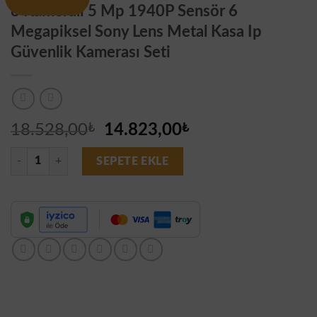
8 Kameralı 5 Mp 1940P Sensör 6
Megapiksel Sony Lens Metal Kasa Ip
Güvenlik Kamerası Seti
Orijinal
Şu
18.528,00
₺
14.823,00
₺
fiyat:
andaki
8 Kameralı 5 Mp 1940P Sensör 6 Megapiksel Sony Lens Metal Kasa Ip G
18.528,00₺.
fiyat:
SEPETE EKLE
14.823,00₺.