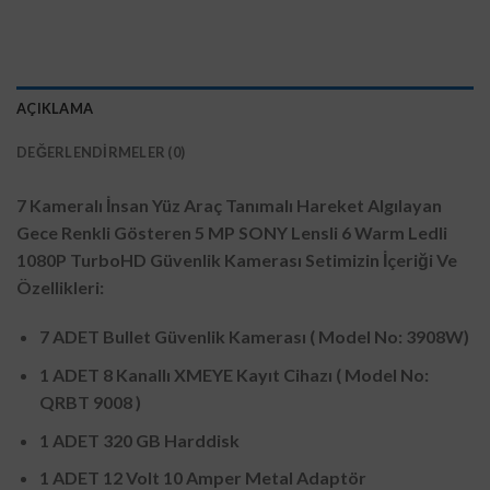
AÇIKLAMA
DEĞERLENDIRMELER (0)
7 Kameralı İnsan Yüz Araç Tanımalı Hareket Algılayan
Gece Renkli Gösteren 5 MP SONY Lensli 6 Warm Ledli
1080P TurboHD Güvenlik Kamerası Setimizin İçeriği Ve
Özellikleri:
7 ADET Bullet Güvenlik Kamerası ( Model No: 3908W)
1 ADET 8 Kanallı XMEYE Kayıt Cihazı
( Model No:
QRBT 9008 )
1 ADET 320 GB Harddisk
1 ADET 12 Volt 10 Amper Metal Adaptör