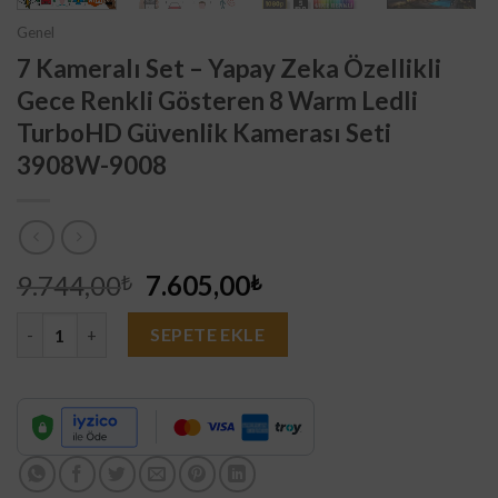
Genel
7 Kameralı Set – Yapay Zeka Özellikli
Gece Renkli Gösteren 8 Warm Ledli
TurboHD Güvenlik Kamerası Seti
3908W-9008
Orijinal
Şu
9.744,00
7.605,00
₺
₺
fiyat:
andaki
7 Kameralı Set - Yapay Zeka Özellikli Gece Renkli Gösteren 8 
9.744,00₺.
fiyat:
SEPETE EKLE
7.605,00₺.