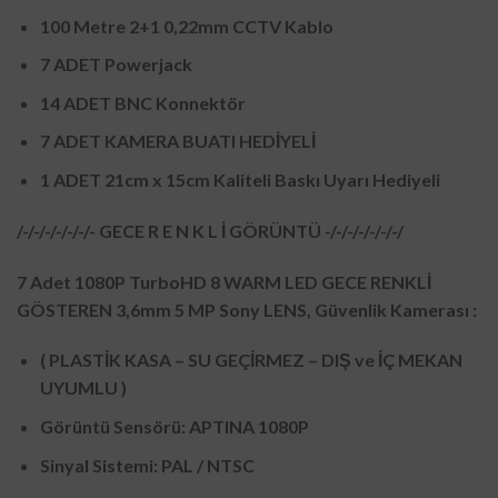
100 Metre 2+1 0,22mm CCTV Kablo
7 ADET Powerjack
14 ADET BNC Konnektör
7 ADET KAMERA BUATI HEDİYELİ
1 ADET 21cm x 15cm Kaliteli Baskı Uyarı Hediyeli
/-/-/-/-/-/-/- GECE R E N K L İ GÖRÜNTÜ -/-/-/-/-/-/-/
7 Adet 1080P TurboHD 8 WARM LED GECE RENKLİ
GÖSTEREN 3,6mm 5 MP Sony LENS, Güvenlik Kamerası :
( PLASTİK KASA – SU GEÇİRMEZ – DIŞ ve İÇ MEKAN
UYUMLU )
Görüntü Sensörü: APTINA 1080P
Sinyal Sistemi: PAL / NTSC