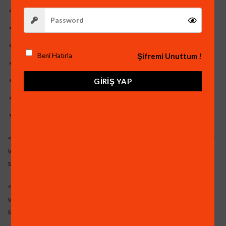
ARAÇ ALGILAMA ÖZELLİĞİ
İNSAN ALGILAMA ÖZELLİĞİ
YÜZ ALGILAMA ÖZELLİĞİ
Şifremi Unuttum !
Beni Hatırla
XMEYE Yazılım ile cepten İzleme
PTZ Kontrolü
GIRIŞ YAP
Mobil izleme Uygulaması (IOS ve Android)
Mouse-Adaptör ve HDD Vidası Mevcuttur.
<->İnsan Yüzü algıladığında, Alarm Verme, Mail ile Haber
verme, Cep Telefonuna Bildirim Gönderme özelliğine
sahiptir.
<->Hareket algıladığında Alarm Verme, Mail ile Haber
verme, Cep Telefonuna Bildirim Gönderme özelliğine
sahiptir.