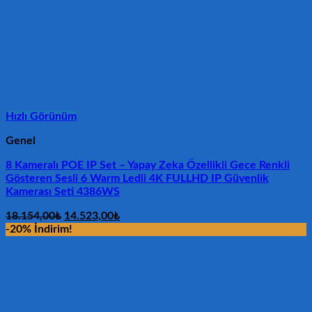
Hızlı Görünüm
Genel
8 Kameralı POE IP Set – Yapay Zeka Özellikli Gece Renkli
Gösteren Sesli 6 Warm Ledli 4K FULLHD IP Güvenlik
Kamerası Seti 4386WS
Orijinal
Şu
18.154,00
₺
14.523,00
₺
fiyat:
andaki
-20% İndirim!
18.154,00₺.
fiyat:
14.523,00₺.