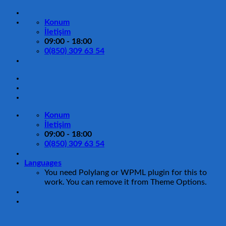
İçeriğe
atla
Konum
İletişim
09:00 - 18:00
0(850) 309 63 54
Konum
İletişim
09:00 - 18:00
0(850) 309 63 54
Languages
You need Polylang or WPML plugin for this to
work. You can remove it from Theme Options.