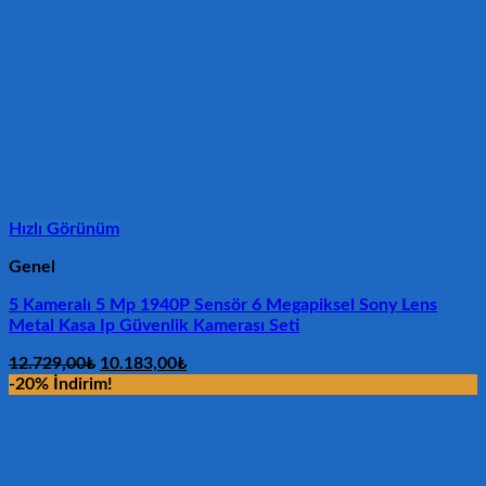
Hızlı Görünüm
Genel
5 Kameralı 5 Mp 1940P Sensör 6 Megapiksel Sony Lens
Metal Kasa Ip Güvenlik Kamerası Seti
Orijinal
Şu
12.729,00
₺
10.183,00
₺
fiyat:
andaki
-20% İndirim!
12.729,00₺.
fiyat:
10.183,00₺.