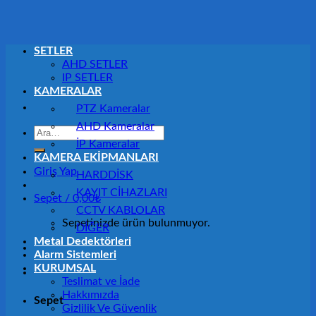
SETLER
AHD SETLER
IP SETLER
KAMERALAR
PTZ Kameralar
AHD Kameralar
Ara:
İP Kameralar
KAMERA EKİPMANLARI
Giriş Yap
HARDDİSK
KAYIT CİHAZLARI
Sepet /
0,00
₺
CCTV KABLOLAR
Sepetinizde ürün bulunmuyor.
DİĞER
Metal Dedektörleri
Alarm Sistemleri
KURUMSAL
Teslimat ve İade
Hakkımızda
Sepet
Gizlilik Ve Güvenlik