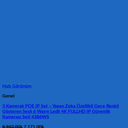
Hızlı Görünüm
Genel
3 Kameralı POE IP Set – Yapay Zeka Özellikli Gece Renkli
Gösteren Sesli 6 Warm Ledli 4K FULLHD IP Güvenlik
Kamerası Seti 4386WS
Orijinal
Şu
8.963,00
₺
7.171,00
₺