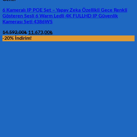
6 Kameralı IP POE Set – Yapay Zeka Özellikli Gece Renkli
Gösteren Sesli 6 Warm Ledli 4K FULLHD IP Güvenlik
Kamerası Seti 4386WS
Orijinal
Şu
14.592,00
₺
11.673,00
₺
fiyat:
andaki
-20% İndirim!
14.592,00₺.
fiyat:
11.673,00₺.