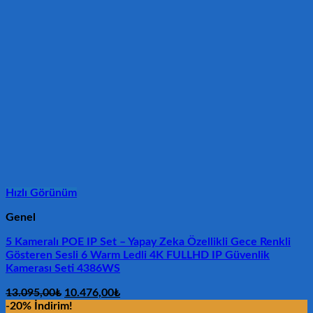
Hızlı Görünüm
Genel
5 Kameralı POE IP Set – Yapay Zeka Özellikli Gece Renkli
Gösteren Sesli 6 Warm Ledli 4K FULLHD IP Güvenlik
Kamerası Seti 4386WS
Orijinal
Şu
13.095,00
₺
10.476,00
₺
fiyat:
andaki
-20% İndirim!