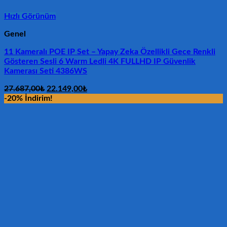
Hızlı Görünüm
Genel
11 Kameralı POE IP Set – Yapay Zeka Özellikli Gece Renkli
Gösteren Sesli 6 Warm Ledli 4K FULLHD IP Güvenlik
Kamerası Seti 4386WS
Orijinal
Şu
27.687,00
₺
22.149,00
₺
fiyat:
andaki
-20% İndirim!
27.687,00₺.
fiyat:
22.149,00₺.