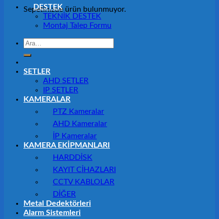
DESTEK
Sepetinizde ürün bulunmuyor.
TEKNİK DESTEK
Montaj Talep Formu
Ara:
SETLER
AHD SETLER
IP SETLER
KAMERALAR
PTZ Kameralar
AHD Kameralar
İP Kameralar
KAMERA EKİPMANLARI
HARDDİSK
KAYIT CİHAZLARI
CCTV KABLOLAR
DİĞER
Metal Dedektörleri
Alarm Sistemleri