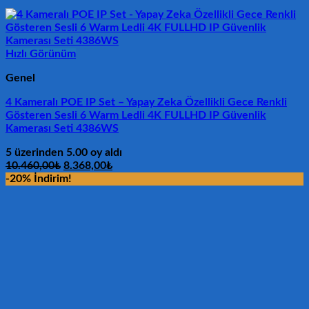
Hızlı Görünüm
Genel
4 Kameralı POE IP Set – Yapay Zeka Özellikli Gece Renkli
Gösteren Sesli 6 Warm Ledli 4K FULLHD IP Güvenlik
Kamerası Seti 4386WS
5 üzerinden
5.00
oy aldı
Orijinal
Şu
10.460,00
₺
8.368,00
₺
fiyat:
andaki
-20% İndirim!
10.460,00₺.
fiyat:
8.368,00₺.