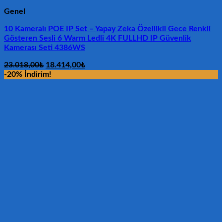
Genel
10 Kameralı POE IP Set – Yapay Zeka Özellikli Gece Renkli
Gösteren Sesli 6 Warm Ledli 4K FULLHD IP Güvenlik
Kamerası Seti 4386WS
Orijinal
Şu
23.018,00
₺
18.414,00
₺
fiyat:
andaki
-20% İndirim!
23.018,00₺.
fiyat:
18.414,00₺.